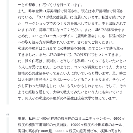
ーとの都市、住宅づくりを行っています。
また、昨年金沢21席美術館で開催され、現在は水戸芸術館で開催さ
れている、「3.11以後の建築展」に出展しています。私達が続けてき
た、ワークショップでのつくり方を展示しています。本も出版されて
いますので、是非ご覧になってください。また、UIAでの講演会をま
とめた、3.11とグローカルデザイン（鹿島出版会）にも、私達の設計
への取り組み方が掲載されています。合わせてご覧ください。
私達の事務所はこれまでに公共建築を36個、全てコンペで勝ち取っ
てきました。また、27の集合住宅、7の独立住宅をつくってきまし
た。独立住宅は、原則的にどうしても私達につくってもらいたいとい
う人しか受けません。このように、コンペが得意だという人、大きな
規模の公共建築をやってみたい人に向いていると思います。又、時に
は大手設計事務所とコラボレーションすることもあります。そういう
少し変わった経験をしたい人にも良いかもしれません。そして、その
ような経験を通して、大学で教えてみたいという人にも向いていま
す。何人かの私達の事務所の卒業生は現在大学で教えています。
現在、私達は1400㎡程度の岐阜県のコミュニティセンター、5600㎡
程度の横浜市港南区の公共施設、10000㎡程度の小田原市のホール、
両国の高さ約100ｍ超、25000㎡程度の超高層ビル、横浜の高さ約