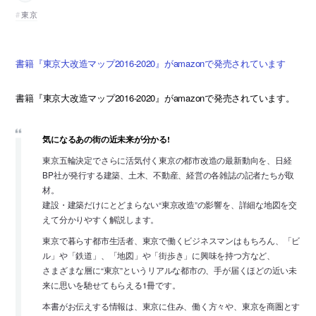
東京
書籍『東京大改造マップ2016-2020』がamazonで発売されています
書籍『東京大改造マップ2016-2020』がamazonで発売されています。
気になるあの街の近未来が分かる!
東京五輪決定でさらに活気付く東京の都市改造の最新動向を、日経
BP社が発行する建築、土木、不動産、経営の各雑誌の記者たちが取
材。
建設・建築だけにとどまらない“東京改造”の影響を、詳細な地図を交
えて分かりやすく解説します。
東京で暮らす都市生活者、東京で働くビジネスマンはもちろん、「ビ
ル」や「鉄道」、「地図」や「街歩き」に興味を持つ方など、
さまざまな層に“東京”というリアルな都市の、手が届くほどの近い未
来に思いを馳せてもらえる1冊です。
本書がお伝えする情報は、東京に住み、働く方々や、東京を商圏とす