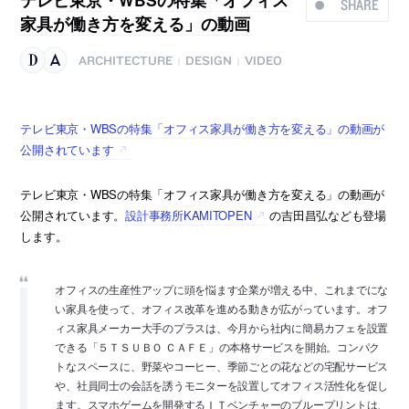
SHARE
家具が働き方を変える」の動画
ARCHITECTURE
DESIGN
VIDEO
|
|
テレビ東京・WBSの特集「オフィス家具が働き方を変える」の動画が
公開されています
テレビ東京・WBSの特集「オフィス家具が働き方を変える」の動画が
公開されています。
設計事務所KAMITOPEN
の吉田昌弘なども登場
します。
オフィスの生産性アップに頭を悩ます企業が増える中、これまでにな
い家具を使って、オフィス改革を進める動きが広がっています。オフ
ィス家具メーカー大手のプラスは、今月から社内に簡易カフェを設置
できる「５ＴＳＵＢＯ ＣＡＦＥ」の本格サービスを開始。コンパク
トなスペースに、野菜やコーヒー、季節ごとの花などの宅配サービス
や、社員同士の会話を誘うモニターを設置してオフィス活性化を促し
ます。スマホゲームを開発するＩＴベンチャーのブループリントは、