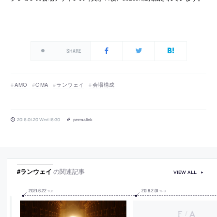
SHARE
AMO
OMA
ランウェイ
会場構成
2016.01.20 Wed 16:30
permalink
#ランウェイ
の関連記事
VIEW ALL
2021
.
6
.
22
2018
.
2
.
01
TUE
THU
/