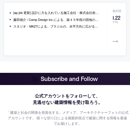
[ap job 更新] 設計に力を入れている施工会社・株式会社前田工務店が、設計スタッフ・現場管理スタッフ・広報スタッフ等を募集中
1
.
22
藤田雄介 / Camp Design inc.による、築４５年程の団地の１室のリノベーション「夏見台の住宅」
FRI
スタジオ・MK27による、ブラジルの、水平方向に広がる空間とスロープの見せ方が特徴的な住宅「ramp house」の写真
Subscribe and Follow
公式アカウントをフォローして、
見逃せない建築情報を受け取ろう。
「建築と社会の関係を視覚化する」メディア、アーキテクチャーフォトの公式
アカウントです。
様々な切り口による複眼的視点で建築に関する情報を最速
でお届けします。