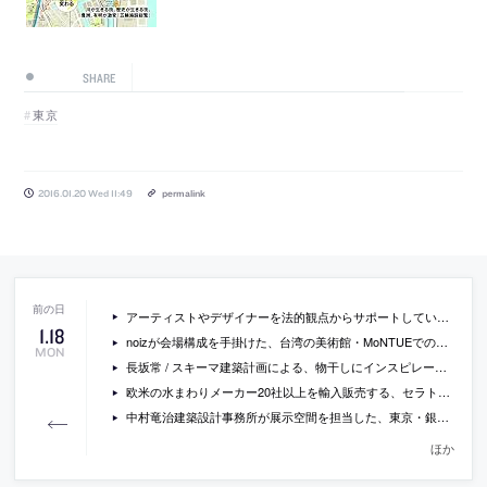
SHARE
東京
2016.01.20 Wed 11:49
permalink
アーティストやデザイナーを法的観点からサポートしている弁護士・水野祐のレクチャーが、noiz EaR主催で開催 [2016/1/21]
1
.
18
noizが会場構成を手掛けた、台湾の美術館・MoNTUEでの展覧会「L’ouvre 9」の写真
MON
長坂常 / スキーマ建築計画による、物干しにインスピレーションを得た、ロンドンでのBEAMS主催のファッション展示会の会場構成
欧米の水まわりメーカー20社以上を輸入販売する、セラトレーディング 大阪展示スペースのご案内
中村竜治建築設計事務所が展示空間を担当した、東京・銀座の資生堂ギャラリーでの展覧会「BEAUTY CROSSING GINZA」の会場写真
ほか