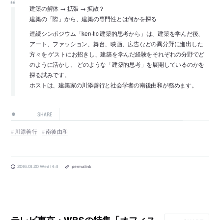
建築の解体 → 拡張 → 拡散？
建築の「際」から、建築の専門性とは何かを探る
連続シンポジウム「ken-tic 建築的思考から」は、建築を学んだ後、
アート、ファッション、舞台、映画、広告などの異分野に進出した
方々を ゲストにお招きし、建築を学んだ経験をそれぞれの分野でど
のように活かし、 どのような「建築的思考」を展開しているのかを
探る試みです。
ホストは、建築家の川添善行と社会学者の南後由和が務めます。
SHARE
川添善行
南後由和
2016.01.20 Wed 14:11
permalink
テレビ東京・WBSの特集「オフィス