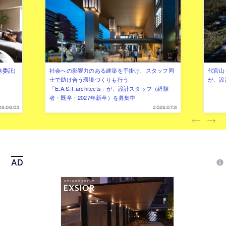
務委託)
社会への影響力のある建築を手掛け、スタッフ同
代官山を
士で助け合う環境づくりも行う
が、設
「E.A.S.T.architects」が、設計スタッフ（経験
者・既卒・2027年新卒）を募集中
26.08.03
2026.07.31