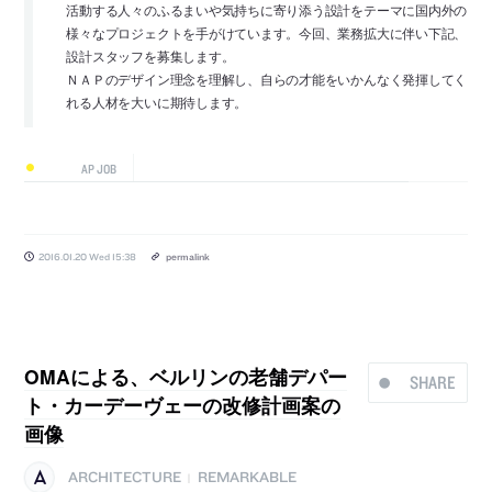
活動する人々のふるまいや気持ちに寄り添う設計をテーマに国内外の
様々なプロジェクトを手がけています。今回、業務拡大に伴い下記、
設計スタッフを募集します。
ＮＡＰのデザイン理念を理解し、自らの才能をいかんなく発揮してく
れる人材を大いに期待します。
AP JOB
2016.01.20 Wed 15:38
permalink
OMAによる、ベルリンの老舗デパー
SHARE
ト・カーデーヴェーの改修計画案の
画像
ARCHITECTURE
REMARKABLE
|