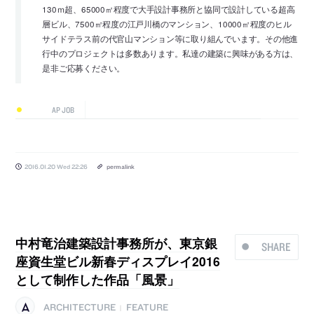
130ｍ超、65000㎡程度で大手設計事務所と協同で設計している超高
層ビル、7500㎡程度の江戸川橋のマンション、10000㎡程度のヒル
サイドテラス前の代官山マンション等に取り組んでいます。その他進
行中のプロジェクトは多数あります。私達の建築に興味がある方は、
是非ご応募ください。
AP JOB
2016.01.20 Wed 22:26
permalink
中村竜治建築設計事務所が、東京銀
SHARE
座資生堂ビル新春ディスプレイ2016
として制作した作品「風景」
ARCHITECTURE
FEATURE
|