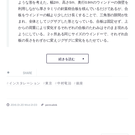
ような形を考えた。幅2m、高さ5m、奥行0.9mのウィンドーの側壁を
利用しながら厚さ９ミリの針葉樹合板を積んでいるだけであるが、合
板をウインドーの幅より少しだけ長くすることで、三角形の隙間が生
まれ、全体としてジグザグした形となっている。合板は固定せず、上
からの荷重により変化するそれぞれの合板のたわみはそのまま現れる
ようにしている。２ヶ所ある同じサイズのウインドーで、それぞれ合
板の長さをわずかに変えジグザグに変化をもたせている。
続きを読む
SHARE
インスタレーション
東京
中村竜治
銀座
2016.01.20 Wed 21:03
permalink