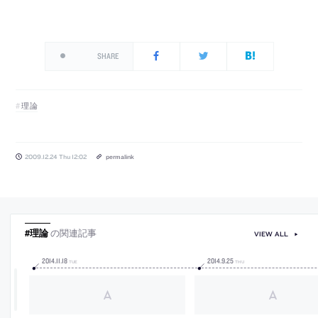
SHARE
理論
2009.12.24 Thu 12:02
permalink
#理論
の関連記事
VIEW ALL
2014
.
11
.
18
2014
.
9
.
25
TUE
THU