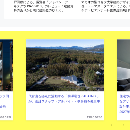
戸田穣による、展覧会「ジャパン・アー
マカオの聖ヨセフ大学建築デザイ
キテクツ1945-2010」のレビュー「建築資
長・トーマス・ダニエルによる、
料のありかと現代建築史のゆくえ」
チア・ビエンナーレ国際建築展日
レポート（日本語）
ッフ同
代官山を拠点に活動する「梅澤竜也 / ALA INC.」
住宅や
が、設計スタッフ・アルバイト・事務職を募集中
なデザ
（経験
設計事
202
26.07.31
2026.07.30