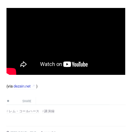
(via
dezain.net
)
SHARE
レム・コールハース
講演録