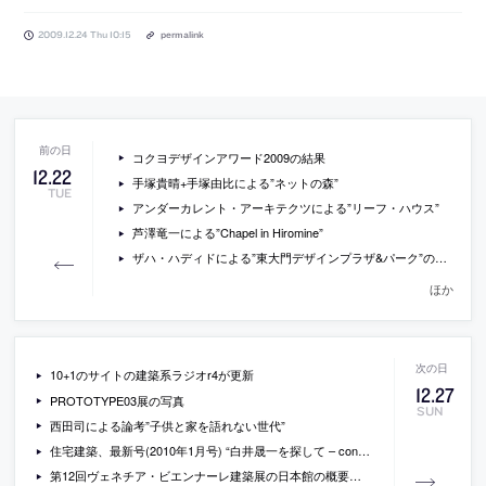
2009.12.24 Thu 10:15
permalink
コクヨデザインアワード2009の結果
12
.
22
手塚貴晴+手塚由比による”ネットの森”
TUE
アンダーカレント・アーキテクツによる”リーフ・ハウス”
芦澤竜一による”Chapel in Hiromine”
ザハ・ハディドによる”東大門デザインプラザ&パーク”の現場写真など
ほか
10+1のサイトの建築系ラジオr4が更新
12
.
27
PROTOTYPE03展の写真
SUN
西田司による論考”子供と家を語れない世代”
住宅建築、最新号(2010年1月号) “白井晟一を探して – constellation-“
第12回ヴェネチア・ビエンナーレ建築展の日本館の概要が発表、コミッショナー北山恒、 出展作家、塚本由晴・西沢立衛