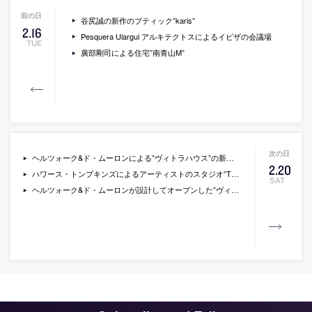
谷尻誠の新作のブティック”karis”
2
.
16
Pesquera Ulargui アルキテクトスによるイビザの会議場
TUE
廣部剛司による住宅”南青山M”
ヘルツォーク&ド・ムーロンによる”ヴィトラハウス”の新しい写真
2
.
20
ハワース・トンプキンズによるアーティストのスタジオ”The Dovecote Studio”
SAT
ヘルツォーク&ド・ムーロンが設計してオープンした”ヴィトラハウス”の写真