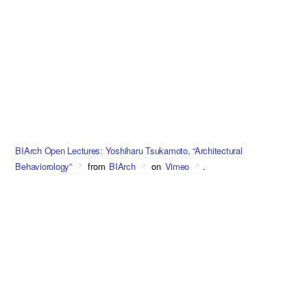
BIArch Open Lectures: Yoshiharu Tsukamoto, “Architectural
Behaviorology”
from
BIArch
on
Vimeo
.