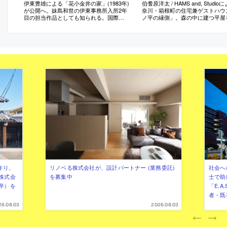
伊東豊雄による「花小金井の家」(1983年)
伯耆原洋太 / HAMS and, Studi
が公開へ。妹島和世の伊東事務所入所2年
奈川・箱根町の住宅兼ゲストハウ
目の担当作品としても知られる。国際文
ノ平の縁側」。森の中に建つ平屋
化会館が公開や展示プログラムの運営を
修。中央に居間がある“求心性の高
担う
の構成に着目し、内外を繋ぐと共
を促す“円環状の縁側”を新設する
案。床を土間に変えた“外部的な内
と外の新たな関係に寄与
作り、
リノベる株式会社が、設計パートナー (業務委託)
社会へ
株式会
を募集中
士で助
卒）を
「E.A
者・既
26.08.03
2026.08.03