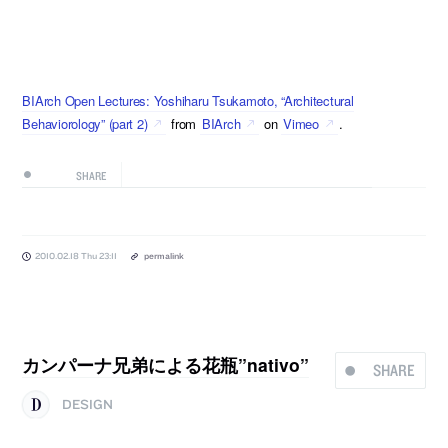
BIArch Open Lectures: Yoshiharu Tsukamoto, “Architectural
Behaviorology” (part 2)
from
BIArch
on
Vimeo
.
SHARE
2010.02.18 Thu 23:11
permalink
カンパーナ兄弟による花瓶”nativo”
SHARE
DESIGN