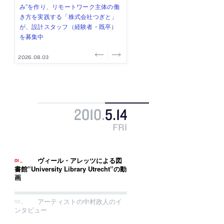
式会社」が、設計スタッフ（経験
み”を作り、リモートワーク主体の働
ー (業務委託) を募集中
け、スタッフ同士で助け合う環境づ
ALA INC.」が、設計スタッフ・アル
者・既卒・2027年新卒）を募集中
き方を実践する「株式会社つぎと」
くりも行う「E.A.S.T.architects」
バイト・事務職を募集中
が、設計スタッフ（経験者・既卒）
が、設計スタッフ（経験者・既卒・
を募集中
2027年新卒）を募集中
2026.08.07
2026.08.03
2026.08.03
2026.07.31
2026.07.30
2010
.
5
.
14
FRI
ヴィール・アレッツによる図
書館”University Library Utrecht”の動
画
アーティストの中村政人のイ
ンタビュー