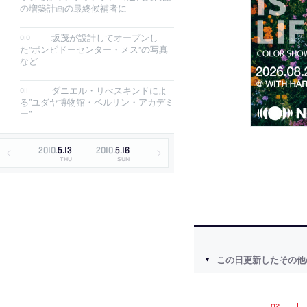
の増築計画の最終候補者に
坂茂が設計してオープンし
た”ポンピドーセンター・メス”の写真
など
ダニエル・リべスキンドによ
る”ユダヤ博物館・ベルリン・アカデミ
ー”
2010
.
5
.
13
2010
.
5
.
16
THU
SUN
この日更新したその他