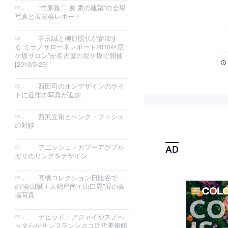
“竹原義二 展 素の建築”の会場
写真と展覧会レポート
谷尻誠と柳原照弘が参加す
る”ミラノサローネレポート2010＠尼
ケ坂サロン”が名古屋の尼ケ坂で開催
[2010/5/29]
西田司のオンデザインのサイ
トに近作の写真が追加
西沢立衛とヘンク・フィシュ
の対談
アニッシュ・カプーアがブル
ガリのリングをデザイン
高橋コレクション日比谷で
の”会田誠＋天明屋尚＋山口晃”展の会
場写真
デビッド・アジャイやスノヘ
ッタらがサンフランシスコ近代美術館