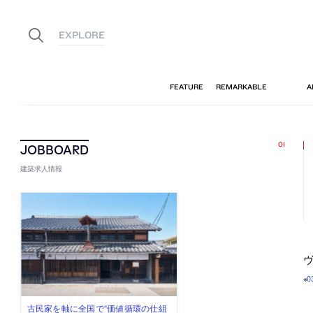
建築求人情報
ヴ
※
佐々木慧が主宰する「axonometric株
古民家を軸に全国で“価値循環の仕組
リノベる株式会社が、設計パートナ
社会への影響力のある建築を手掛
代官山を拠点に活動する「梅澤竜也 /