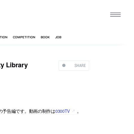
ibrary
SHARE
t”の動画の予告編です。動画の制作は
0300TV
。