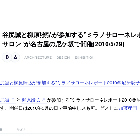
谷尻誠と柳原照弘が参加する”ミラノサローネレポ
サロン”が名古屋の尼ケ坂で開催[2010/5/29]
ARCHITECTURE
|
DESIGN
|
EXHIBITION
尻誠と柳原照弘が参加する”ミラノサローネレポート2010＠尼ケ坂
谷尻誠
と
柳原照弘
が参加する”ミラノサローネレポート2010＠
す。開催日は2010年5月29日で事前申し込も可。ゲストに
加藤孝司
SHARE