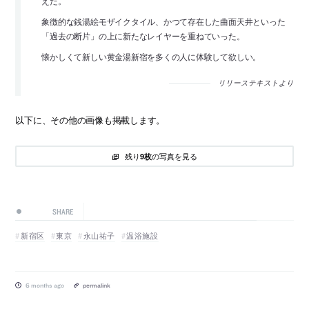
えた。
象徴的な銭湯絵モザイクタイル、かつて存在した曲面天井といった
「過去の断片」の上に新たなレイヤーを重ねていった。
懐かしくて新しい黄金湯新宿を多くの人に体験して欲しい。
リリーステキストより
以下に、その他の画像も掲載します。
残り
の写真を見る
9枚
SHARE
新宿区
東京
永山祐子
温浴施設
6 months ago
permalink