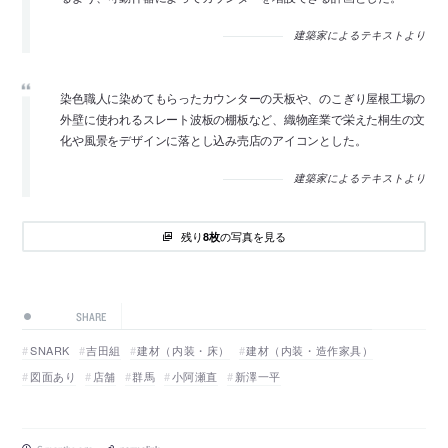
建築家によるテキストより
染色職人に染めてもらったカウンターの天板や、のこぎり屋根工場の
外壁に使われるスレート波板の棚板など、織物産業で栄えた桐生の文
化や風景をデザインに落とし込み売店のアイコンとした。
建築家によるテキストより
残り
の写真を見る
8枚
SHARE
SNARK
吉田組
建材（内装・床）
建材（内装・造作家具）
図面あり
店舗
群馬
小阿瀬直
新澤一平