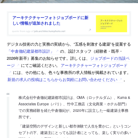
アーキテクチャーフォトジョブボードに新
しい情報が追加されました
job.architecturephoto.net
デジタル技術の力と実務の実績から、“五感を刺激する建築”を提案する
「中倉徹紀建築都市設計」
の、設計スタッフ（経験者・既卒・
2026年新卒）募集のお知らせです。詳しくは、
ジョブボードの当該ペ
ージ
にてご確認ください。
アーキテクチャーフォトジョブボード
には、その他にも、色々な事務所の求人情報が掲載されています。
新規の求人の投稿はこちらからお気軽にお問い合わせください
。
株式会社中倉徹紀建築都市設計は、OMA（ロッテルダム）、Kuma &
Associates Europe（パリ）、竹中工務店（文化商業・ホテル部門）
での実務経験を経た中倉徹紀が、2020年に設立した一級建築士事務
所です。
「建築空間のデザインと新しい都市体験で人生を豊かに」というコン
セプトの下、建築主にとっても設計者にとっても、楽しく実りの多い