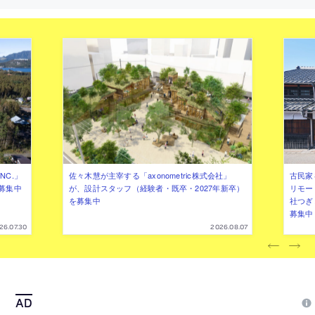
NC.」
佐々木慧が主宰する「axonometric株式会社」
古民家
募集中
が、設計スタッフ（経験者・既卒・2027年新卒）
リモー
を募集中
社つぎ
募集中
26.07.30
2026.08.07