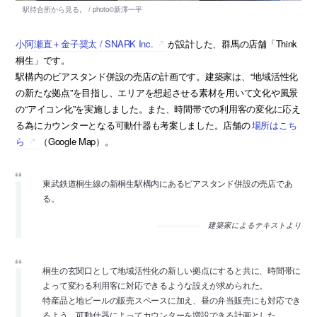
小阿瀬直＋金子奨太 / SNARK Inc.
が設計した、群馬の店舗「Think
桐生」です。
駅構内のビアスタンド併設の売店の計画です。建築家は、“地域活性化
の新たな拠点”を目指し、エリアを想起させる素材を用いて文化や風景
の“アイコン化”を実施しました。また、時間帯での利用客の変化に応え
る為にカウンターとなる可動什器も考案しました。店舗の
場所はこち
ら
（Google Map）。
東武鉄道桐生線の新桐生駅構内にあるビアスタンド併設の売店であ
る。
建築家によるテキストより
桐生の玄関口として地域活性化の新しい拠点にすると共に、時間帯に
よって変わる利用客に対応できるような設えが求められた。
特産品と地ビールの販売スペースに加え、昼の弁当販売にも対応でき
るよう、可動什器によってカウンターを増設できる計画とした。