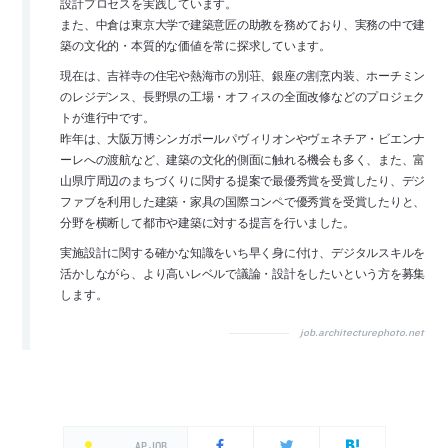
設計プロセスを実践しています。
また、中倉は東京大学で建築意匠の助教を務めており、実務の中で建
築の文化的・本質的な価値を常に探求しています。
現在は、吉祥寺の住宅や熱海市の別荘、銀座の割烹内装、ホーチミン
のレジデンス、長野県の工場・オフィスの全面改修などのプロジェク
トが進行中です。
昨年は、大阪万博シンガポールパヴィリオンやヴェネチア・ビエンナ
ーレへの渡航など、建築の文化的側面に触れる機会も多く、また、富
山県庁周辺のまちづくりに関する提案で最優秀賞を受賞したり、デジ
ファブを利用した建築・家具の国際コンペで優秀賞を受賞したりと、
分野を横断して都市や建築に対する提言を行いました。
実施設計に関する確かな知識をいち早く身に付け、デジタルスキルを
活かしながら、より高いレベルで議論・設計をしたいという方を募集
します。
job.architecturephoto.net
AP JOB