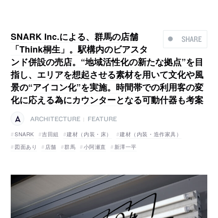
SNARK Inc.による、群馬の店舗
SHARE
「Think桐生」。駅構内のビアスタ
ンド併設の売店。“地域活性化の新たな拠点”を目
指し、エリアを想起させる素材を用いて文化や風
景の“アイコン化”を実施。時間帯での利用客の変
化に応える為にカウンターとなる可動什器も考案
ARCHITECTURE
FEATURE
|
SNARK
吉田組
建材（内装・床）
建材（内装・造作家具）
図面あり
店舗
群馬
小阿瀬直
新澤一平