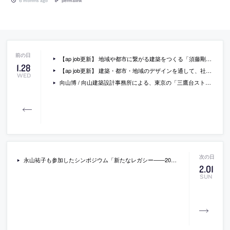
6 months ago
permalink
【ap job更新】 地域や都市に繋がる建築をつくる「須藤剛建築設計事務所」が、設計スタッフ（経験者・既卒・2026年新卒）と バックオフィス職を募集中
1
.
28
【ap job更新】 建築・都市・地域のデザインを通して、社会に新たな価値を生み出す「ＴＩＴ」が、設計スタッフ（2026年新卒・既卒・経験者）と アルバイトを募集中
WED
向山博 / 向山建築設計事務所による、東京の「三鷹台ストリート」。駅前のバスターミナルと通りに面した店舗併設の集合住宅。ランドマークであり２つの用途が“協調しあう”在り方を目指し、外周の構造壁を千鳥状にずらして重ねる外観を考案。街への貢献も意図し滞在空間等を設ける
永山祐子も参加したシンポジウム「新たなレガシー――2025年大阪・関西万博を後世へ」の動画。2025年11月に行われたもの
2
.
01
SUN