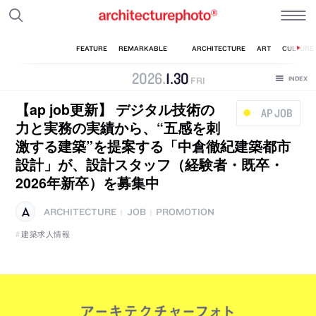
2026
.
1
.
30
FRI
【ap job更新】 デジタル技術の
AP JOB
力と実務の実績から、“五感を刺
激する建築”を提案する「中倉徹紀建築都市
設計」が、設計スタッフ（経験者・既卒・
2026年新卒）を募集中
ARCHITECTURE
JOB
PROMOTION
|
|
建築求人情報