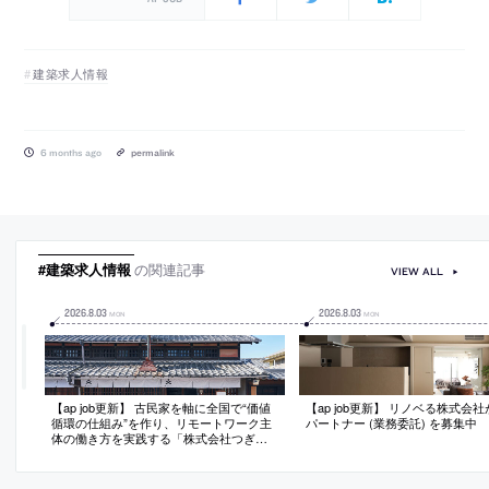
建築求人情報
6 months ago
permalink
#建築求人情報
の関連記事
VIEW ALL
2026
.
8
.
03
2026
.
8
.
03
MON
MON
【ap job更新】 古民家を軸に全国で“価値
【ap job更新】 リノベる株式会
循環の仕組み”を作り、リモートワーク主
パートナー (業務委託) を募集中
体の働き方を実践する「株式会社つぎ
と」が、設計スタッフ（経験者・既卒）
を募集中