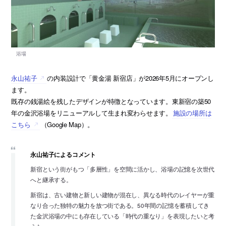
永山祐子
の内装設計で「黄金湯 新宿店」が2026年5月にオープンし
ます。
既存の銭湯絵を残したデザインが特徴となっています。東新宿の築50
年の金沢浴場をリニューアルして生まれ変わらせます。
施設の場所は
こちら
（Google Map）。
永山祐子によるコメント
新宿という街がもつ「多層性」を空間に活かし、浴場の記憶を次世代
へと継承する。
新宿は、古い建物と新しい建物が混在し、異なる時代のレイヤーが重
なり合った独特の魅力を放つ街である。50年間の記憶を蓄積してき
た金沢浴場の中にも存在している「時代の重なり」を表現したいと考