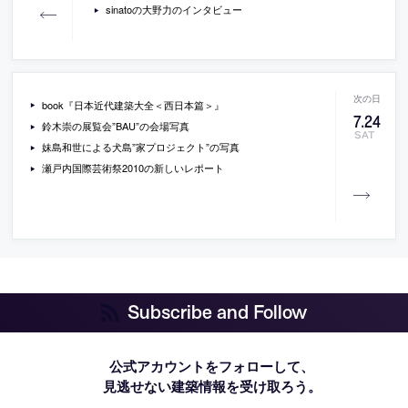
sinatoの大野力のインタビュー
book『日本近代建築大全＜西日本篇＞』
7
.
24
鈴木崇の展覧会”BAU”の会場写真
SAT
妹島和世による犬島”家プロジェクト”の写真
瀬戸内国際芸術祭2010の新しいレポート
Subscribe and Follow
公式アカウントをフォローして、
見逃せない建築情報を受け取ろう。