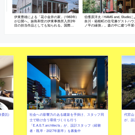
伊東豊雄による「花小金井の家」(1983年)
伯耆原洋太 / HAMS and, Studi
が公開へ。妹島和世の伊東事務所入所2年
奈川・箱根町の住宅兼ゲストハウ
目の担当作品としても知られる。国際文
ノ平の縁側」。森の中に建つ平屋
化会館が公開や展示プログラムの運営を
修。中央に居間がある“求心性の高
担う
の構成に着目し、内外を繋ぐと共
を促す“円環状の縁側”を新設する
案。床を土間に変えた“外部的な内
と外の新たな関係に寄与
務委託)
社会への影響力のある建築を手掛け、スタッフ同
代官山を
士で助け合う環境づくりも行う
が、設
「E.A.S.T.architects」が、設計スタッフ（経験
者・既卒・2027年新卒）を募集中