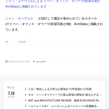
ジャン・ヌーヴェルによる”ドーハ・オフィス・タワー”の現場写真が
ArchDairyに掲載されています
ジャン・ヌーヴェル
が設計して建設が進められているカタール
の”ドーハ・オフィス・タワー”の現場写真が9枚、ArchDairyに掲載され
ています。
SHARE
2010.07.21 Wed 10:26
permalink
三分一博志による六甲山の展望台”六甲枝垂れ”の写真
7
.
19
タカ・イシイギャラリーでの畠山直哉の展覧会”線をなぞる / 山手通り”[-2010/8/14]
MON
ART and ARCHITECTURE REVIEW、最新号(2010年8月号)
ヘルツォーク&ド・ムーロンによるベイルートの高層集合住宅”Beirut Terraces”