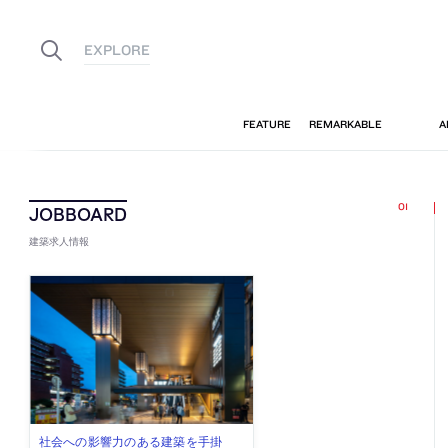
建築求人情報
佐々木慧が主宰する「axonometric株
古民家を軸に全国で“価値循環の仕組
リノベる株式会社が、設計パートナ
社会への影響力のある建築を手掛
代官山を拠点に活動する「梅澤竜也 /