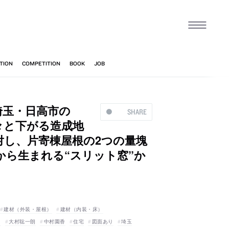
る、埼玉・日高市の
SHARE
々と下がる造成地
対し、片寄棟屋根の2つの量塊
ら生まれる“スリット窓”か
建材（外装・屋根）
建材（内装・床）
）
大村聡一朗
中村園香
住宅
図面あり
埼玉