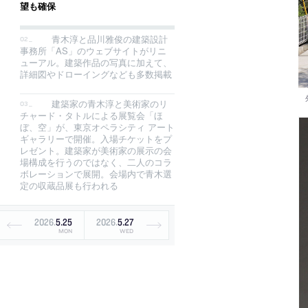
望も確保
青木淳と品川雅俊の建築設計
事務所「AS」のウェブサイトがリニ
ューアル。建築作品の写真に加えて、
詳細図やドローイングなども多数掲載
建築家の青木淳と美術家のリ
チャード・タトルによる展覧会「ほ
ぼ、空」が、東京オペラシティ アート
ギャラリーで開催。入場チケットをプ
レゼント。建築家が美術家の展示の会
場構成を行うのではなく、二人のコラ
ボレーションで展開。会場内で青木選
定の収蔵品展も行われる
2026
.
5
.
25
2026
.
5
.
27
MON
WED