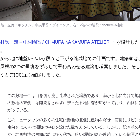
村聡一朗＋中村園香 / OHMURA NAKAMURA ATELIER
が設計した
す。
南から北に地盤レベルが段々と下がる造成地での計画です。建築家は
屋根の2つの量塊をずらして重ね合わせる建築を考案しました。そし
導くと共に眺望も確保しました。
この敷地一帯は山を切り崩し造成された場所であり、南から北に向けて地
の敷地の東側には開発をされずに残った谷地に森が広がっており、西側に
がっている。
このニュータウンの多くの住宅は敷地の北側に建物を寄せ、南側にリビン
南向きに人々の活動の中心を設けた建ち方をしている。しかし、段々状の
が、計画敷地の南側の庭に多く落ち、暗い環境の庭が連続している街区と