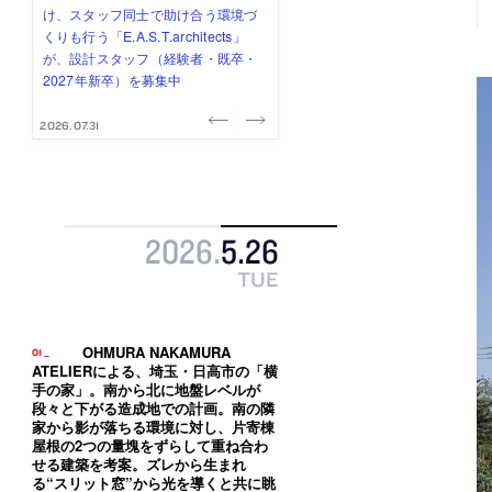
式会社」が、設計スタッフ（経験
み”を作り、リモートワーク主体の働
ー (業務委託) を募集中
け、スタッフ同士で助け合う環境づ
ALA INC.」が、設計スタッフ・アル
者・既卒・2027年新卒）を募集中
き方を実践する「株式会社つぎと」
くりも行う「E.A.S.T.architects」
バイト・事務職を募集中
が、設計スタッフ（経験者・既卒）
が、設計スタッフ（経験者・既卒・
を募集中
2027年新卒）を募集中
2026.08.07
2026.08.03
2026.08.03
2026.07.31
2026.07.30
2026
.
5
.
26
TUE
OHMURA NAKAMURA
ATELIERによる、埼玉・日高市の「横
手の家」。南から北に地盤レベルが
段々と下がる造成地での計画。南の隣
家から影が落ちる環境に対し、片寄棟
屋根の2つの量塊をずらして重ね合わ
せる建築を考案。ズレから生まれ
る“スリット窓”から光を導くと共に眺