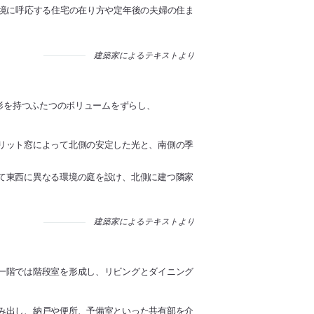
環境に呼応する住宅の在り方や定年後の夫婦の住ま
建築家によるテキストより
外形を持つふたつのボリュームをずらし、
リット窓によって北側の安定した光と、南側の季
て東西に異なる環境の庭を設け、北側に建つ隣家
建築家によるテキストより
一階では階段室を形成し、リビングとダイニング
み出し、納戸や便所、予備室といった共有部を介