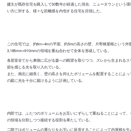
建主が既存住宅を購入して30数年が経過した現在、ニュータウンという
い方に対する、様々な距離感を内包する住宅を目指した。
この住宅では、約6m×4mの平面、約5mの高さの壁、片寄棟屋根という
3,185mm×910mmの領域を重ね合わせて全体を形成している。
各居室全てから東側に広がる森への眺望を取りつつ、ズレから生まれるス
節を感じる光を取り入れている。
また、南北に細長く、壁の高さを抑えたボリュームを配置することによっ
の庭に光を十分に届けるように計画している。
内部では、ふたつのボリュームをお互いにずらして重ねることによって、
の領域を分割しつつ接続する役割を果たしている。
二階ではボリュームの重なりをお互いに延長することによって内屋根を生