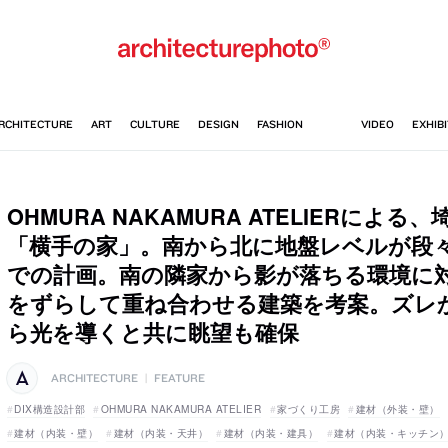
OHMURA NAKAMURA ATELIERによ
「横手の家」。南から北に地盤レベルが段
での計画。南の隣家から影が落ちる環境に
をずらして重ね合わせる建築を考案。ズレか
ら光を導くと共に眺望も確保
ARCHITECTURE
|
FEATURE
DIX構造設計部
OHMURA NAKAMURA ATELIER
家づくり工房
建材（外装・壁）
建材（内装・壁）
建材（内装・天井）
建材（内装・建具）
建材（内装・キッチン