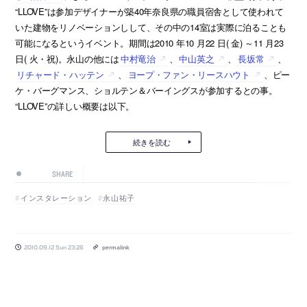
“LLOVE”は参加デザイナーが築40年奈良県の職員宿舎として使われて
いた建物をリノベーションしして、その中の14室は実際に泊ることも
可能になるというイベント。期間は2010 年10 月22 日( 金) ～11 月23
日( 火・祝)。永山の他には
中村竜治
、
中山英之
、
長坂常
、
リチャード・ハッテン
、
ヨープ・ファン・リースハウト
、ピー
ケ・バーグマンス、ショルテン＆バーイングスが参加するとの事。
“LLOVE”の詳しい概要は以下。
続きを読む
SHARE
インスタレーション
永山祐子
2010.09.12 Sun 23:26
permalink