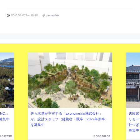
2010.09.12 Sun 18:46
permalink
NC.」
佐々木慧が主宰する「axonometric株式会社」
古民家
募集中
が、設計スタッフ（経験者・既卒・2027年新卒）
リモー
を募集中
社つぎ
募集中
26.07.30
2026.08.07