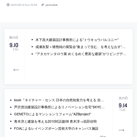
2010.09.12 Sun 10:56
permalink
木下昌大建築設計事務所による”トウキョウバルコニー”
9
.
10
成瀬友梨＋猪熊純の展覧会”集まって住む、を考えなおす”がリビングセンターOZONEで開催[2010/9/23-10/5]
FRI
“アタカケンタロウ展 めくるめく豊富な建築”がリビングデザインセンターOZONEで開催[2010/9/9-9/21]
book『ネイチャー・センス 日本の自然知覚力を考える 吉岡徳仁 篠田太郎 栗林隆』
9
.
14
芦沢啓治建築設計事務所によるリノベーション住宅”SKYCOURT”
TUE
GENETOによるマンションリフォーム”AZBproject”
青木淳と建築を考える2010対話篇08 青木淳→花田佳明
FOAによるレイベンズボーン芸術大学のキャンパス施設
ほか