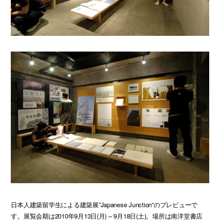
日本人建築留学生による建築展”Japanese Junction”のプレビューで
す。展覧会期は2010年9月13日(月) – 9月18日(土)。場所は南洋堂書店