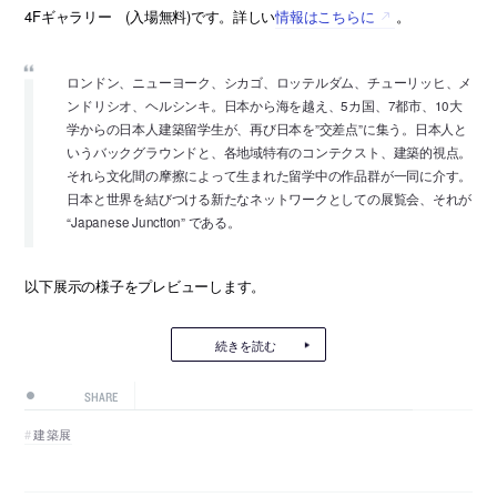
4Fギャラリー (入場無料)です。詳しい
情報はこちらに
。
ロンドン、ニューヨーク、シカゴ、ロッテルダム、チューリッヒ、メ
ンドリシオ、ヘルシンキ。日本から海を越え、5カ国、7都市、10大
学からの日本人建築留学生が、再び日本を”交差点”に集う。日本人と
いうバックグラウンドと、各地域特有のコンテクスト、建築的視点。
それら文化間の摩擦によって生まれた留学中の作品群が一同に介す。
日本と世界を結びつける新たなネットワークとしての展覧会、それが
“Japanese Junction” である。
以下展示の様子をプレビューします。
続きを読む
SHARE
建築展