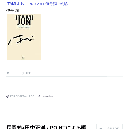
ITAMI JUN―1970‐2011 伊丹潤の軌跡
伊丹 潤
SHARE
2011.02.01 Tue 14:57
permalink
長岡勉+田中正洋 / POINTによる調