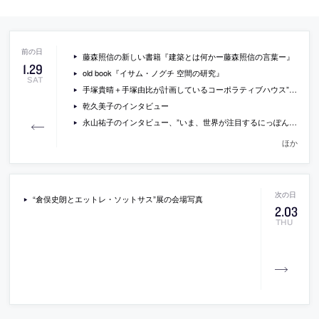
藤森照信の新しい書籍『建築とは何かー藤森照信の言葉ー』
1
.
29
old book『イサム・ノグチ 空間の研究』
SAT
手塚貴晴＋手塚由比が計画しているコーポラティブハウス”水平線の家”の画像
乾久美子のインタビュー
永山祐子のインタビュー、”いま、世界が注目するにっぽんの女性建築家たち”シリーズ
ほか
“倉俣史朗とエットレ・ソットサス”展の会場写真
2
.
03
THU