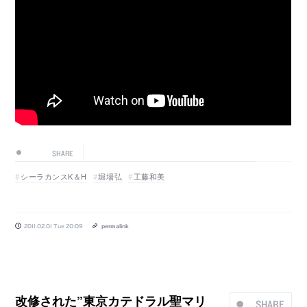
SHARE
シーラカンスK＆H
堀場弘
工藤和美
2011.02.01 Tue 20:09
permalink
改修された”東京カテドラル聖マリ
SHARE