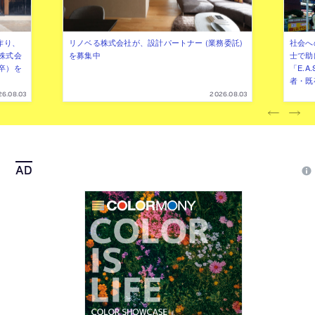
作り、
リノベる株式会社が、設計パートナー (業務委託)
社会へ
株式会
を募集中
士で助
卒）を
「E.A
者・既
26.08.03
2026.08.03