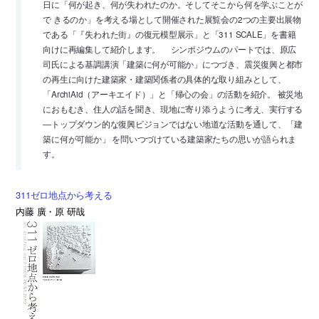
日に「何が起き、何が失われたのか。そしてそこから何を学ぶことが
で きるのか」を考える場として開催された展覧会の2つの主要出展物
である「『失われた街』の復元模型展示」と「311 SCALE」を書籍
向けに再編集して紹介します。 シンポジウムのパートでは、原広
司氏による基調講演「建築に何が可能か」につづき、震災復興と都市
の再生に向けた建築家・建築関係者の具体的な取り組みとして、
「ArchiAid（アーキエイド）」と「帰心の会」の活動を紹介。 被災地
におもむき、住人の話を聞き、現地に寄り添うように考え、実行する
―トップダウン的な復興ビジョンではない地道な活動を通して、「建
築に何が可能か」 を問いつづけている建築家たちの思いが語られま
す。
311ゼロ地点から考える
内藤 廣・原 研哉