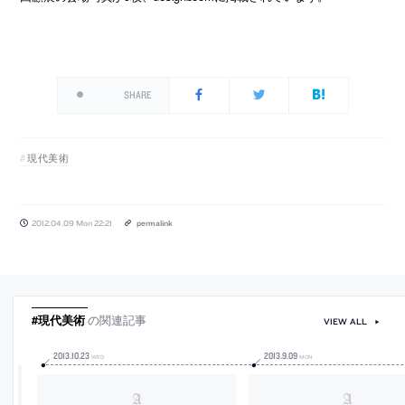
SHARE
現代美術
2012.04.09 Mon 22:21
permalink
#現代美術
の関連記事
VIEW ALL
2013
.
10
.
23
2013
.
9
.
09
WED
MON