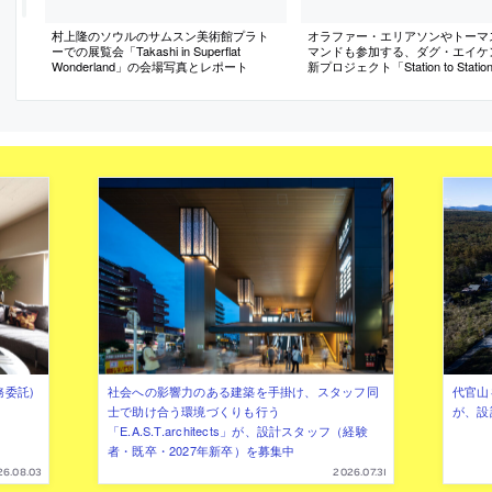
村上隆のソウルのサムスン美術館プラト
オラファー・エリアソンやトーマ
ーでの展覧会「Takashi in Superflat
マンドも参加する、ダグ・エイケ
Wonderland」の会場写真とレポート
新プロジェクト「Station to Stati
介記事
務委託)
社会への影響力のある建築を手掛け、スタッフ同
代官山を
士で助け合う環境づくりも行う
が、設
「E.A.S.T.architects」が、設計スタッフ（経験
者・既卒・2027年新卒）を募集中
26.08.03
2026.07.31