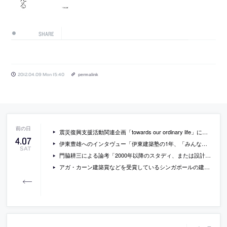
SHARE
2012.04.09 Mon 15:40
permalink
震災復興支援活動関連企画「towards our ordinary life」についての伊藤達信によるテキスト「近くて遠い場所を想い続けること」
4
.
07
伊東豊雄へのインタヴュー「伊東建築塾の1年、「みんな」で考えるこれからの建築」 聞き手：平塚桂
SAT
門脇耕三による論考「2000年以降のスタディ、または設計における他者性の発露の行方」
アガ・カーン建築賞などを受賞しているシンガポールの建築家ユニット「WOHA」のレクチャーが京都工芸繊維大学で開催[2012/4/16]