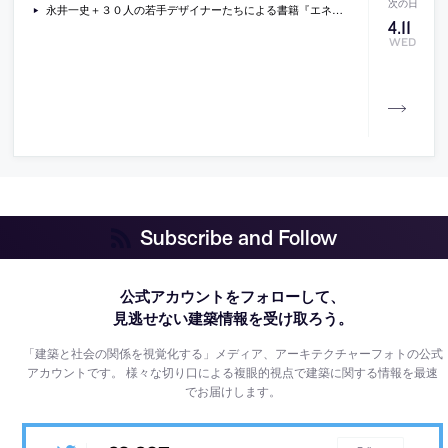
永井一史＋３０人の若手デザイナーたちによる書籍『エネルギー問題に効くデザイン: ワークショップから生まれた、日本を元気にするアイデア』
4
.
11
WED
Subscribe and Follow
公式アカウントをフォローして、
見逃せない建築情報を受け取ろう。
「建築と社会の関係を視覚化する」メディア、アーキテクチャーフォトの公式
アカウントです。
様々な切り口による複眼的視点で建築に関する情報を最速
でお届けします。