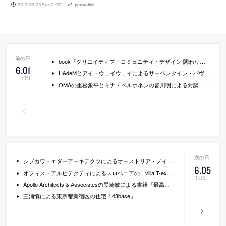
2012.06.03 Sun 21:33
permalink
book『クリエイティブ・コミュニティ・デザイン 関わり、つくり、巻き込もう』
6
.
01
H&deMとアイ・ウェイウェイによるサーペンタイン・パヴィリオンとジャック・ヘルツォークのインタビュー動画
FRI
OMAの重松象平とミナ・ペルホネンの皆川明による対談「建築とファッション」が開催[2012/6/18]
シブカワ・エダーアーキテクツによるオーストリア・ノイレンバッハの「ノイレングバッハ高校」
6
.
05
オフィス・アルヒテクティによるスロベニアの「villa T-extension」の写真
TUE
Apollo Architects & Associatesの黒崎敏による書籍『最高に楽しい家づくりの図鑑』
三浦慎による東京都新宿区の住宅「43base」