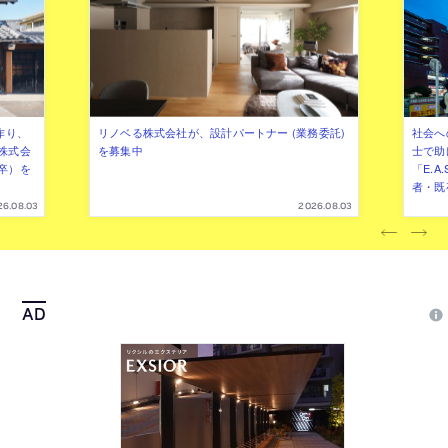
作り、
リノベる株式会社が、設計パートナー (業務委託)
社会へ
株式会
を募集中
士で助
卒）を
「E.A
者・既
26.08.03
2026.08.03