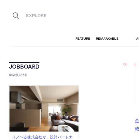
建築求人情報
金
古民家を軸に全国で“価値循環の仕組
リノベる株式会社が、設計パートナ
社会への影響力のある建築を手掛
代官山を拠点に活動する「梅澤竜也 /
住宅や共同住宅などを手掛け、“合理