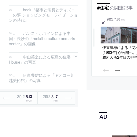
の関連記事
#住宅
book『都市と消費とディズニ
ーの夢 ショッピングモーライゼーショ
2026
.
7
.
30
ンの時代』
THU
ハンス・ホラインによる中
国・長沙の「meixihu culture and arts
center」の画像
伊東豊雄による「花
(1983年) が公開
中山英之による広島の住宅「Y
務所入所2年目の担
House」の写真
られる。国際文化会
ログラムの運営を担
伊東豊雄による「ヤオコー川
越美術館」の写真
2012
.
8
.
13
2012
.
8
.
17
MON
FRI