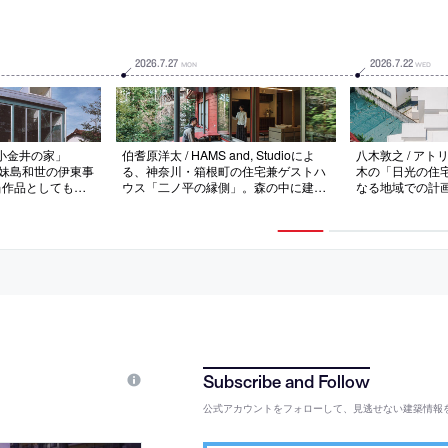
2026
.
7
.
27
2026
.
7
.
22
MON
WED
小金井の家」
伯耆原洋太 / HAMS and, Studioによ
八木敦之 / アト
へ。妹島和世の伊東事
る、神奈川・箱根町の住宅兼ゲストハ
木の「日光の住
当作品としても知
ウス「二ノ平の縁側」。森の中に建つ
なる地域での計
館が公開や展示プ
平屋を改修。中央に居間がある“求心
場”の様な住ま
う
性の高い”既存の構成に着目し、内外
立方体の量塊を
を繋ぐと共に回遊を促す“円環状の縁
一部である岩場
側”を新設する計画を考案。床を土間
築を考案。渦巻
に変えた“外部的な内部”も内と外の新
窟”も想起させる
たな関係に寄与
公式アカウントをフォローして、見逃せない建築情報