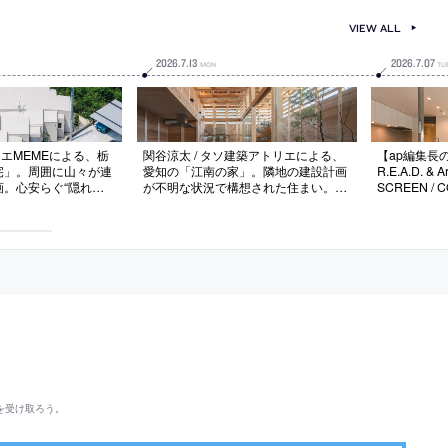
VIEW ALL
2026
.
7
.
13
2026
.
7
.
07
MON
TU
リエMEMEによる、栃
関谷涼太 / タソ建築アトリエによる、
【ap編集長の
宅」。周囲に山々が連
愛知の「江南の家」。隣地の建設計画
R.E.A.D. & A
画。心安らぐ“隠れ
が不明な状況で構想された住まい。外
SCREEN / 
いとの要望に、大小の
部環境に左右されない“光のさま”を求
組み合わせた“自然の
め、平面の半分を吹抜とし上部開口か
のような佇まい”の建
ら光を取込んで格子梁で拡散させる空
状の平面構成は“洞
間を考案。手刻み木組みの大工技術で
つくり上げる
を受け取ろう。