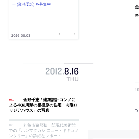
み”を作り、リモートワーク主体の働
ー (業務委託) を募集中
け、スタッフ同士で助け合う環境づ
ALA INC.」が、設計スタッフ・アル
的でシンプルなデザイン”を志向する
金
き方を実践する「株式会社つぎと」
くりも行う「E.A.S.T.architects」
バイト・事務職を募集中
「PANDA：山本浩三建築設計事務
a
が、設計スタッフ（経験者・既卒）
が、設計スタッフ（経験者・既卒・
所」が、設計スタッフ（経験者・既
を募集中
2027年新卒）を募集中
卒・2027年新卒）を募集中
2026.08.03
2026.08.03
2026.07.31
2026.07.30
2026.07.29
2012
.
8
.
16
THU
金野千恵 / 建築設計コンノに
よる神奈川県の相模原の住宅「向陽ロ
ッジアハウス」の写真
丸亀市猪熊弦一郎現代美術館
での「ホンマタカシ ニュー・ドキュメ
ンタリー」の詳細なレポート