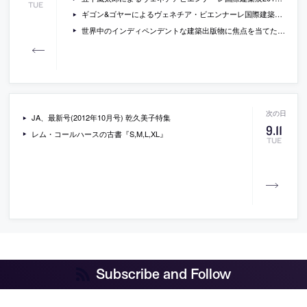
TUE
ギゴン&ゴヤーによるヴェネチア・ビエンナーレ国際建築展での展示の動画
世界中のインディペンデントな建築出版物に焦点を当てた展覧会「ARCHIZINES OSAKA」が開催中[-2012/9/17]
JA、最新号(2012年10月号) 乾久美子特集
9
.
11
レム・コールハースの古書『S,M,L,XL』
TUE
Subscribe and Follow