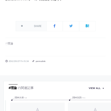
SHARE
理論
2012.09.07 Fri 15:34
permalink
#理論
の関連記事
VIEW ALL
2014
.
11
.
18
2014
.
9
.
25
TUE
THU