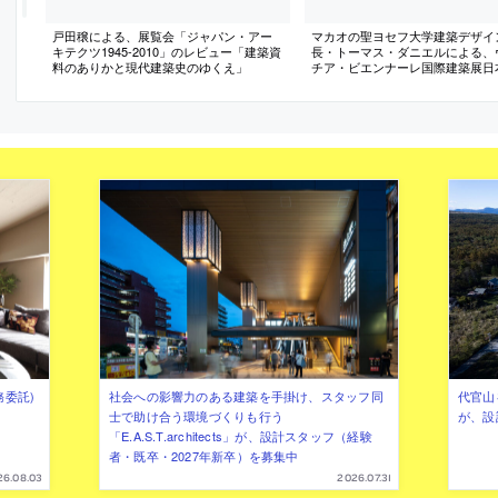
戸田穣による、展覧会「ジャパン・アー
マカオの聖ヨセフ大学建築デザイ
キテクツ1945-2010」のレビュー「建築資
長・トーマス・ダニエルによる、
料のありかと現代建築史のゆくえ」
チア・ビエンナーレ国際建築展日
レポート（日本語）
務委託)
社会への影響力のある建築を手掛け、スタッフ同
代官山を
士で助け合う環境づくりも行う
が、設
「E.A.S.T.architects」が、設計スタッフ（経験
者・既卒・2027年新卒）を募集中
26.08.03
2026.07.31