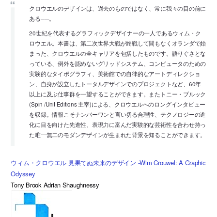
クロウエルのデザインは、過去のものではなく、常に我々の目の前に
ある──。
20世紀を代表するグラフィックデザイナーの一人であるウィム・ク
ロウエル。本書は、第二次世界大戦が終戦して間もなくオランダで始
まった、クロウエルの全キャリアを包括したものです。語りぐさとな
っている、例外を認めないグリッドシステム、コンピュータのための
実験的なタイポグラフィ、美術館での自律的なアートディレクショ
ン、自身が設立したトータルデザインでのプロジェクトなど、60年
以上に及ぶ仕事群を一望することができます。またトニー・ブルック
(Spin /Unit Editions 主宰)による、クロウエルへのロングインタビュー
を収録。情報こそナンバーワンと言い切る合理性、テクノロジーの進
化に目を向けた先進性、表現力に富んだ実験的な芸術性を合わせ持っ
た唯一無二のモダンデザインが生まれた背景を知ることができます。
ウィム・クロウエル 見果てぬ未来のデザイン -Wim Crouwel: A Graphic
Odyssey
Tony Brook Adrian Shaughnessy