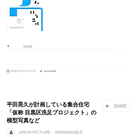
SHARE
2012.09.07 Fri 21:04
permalink
平田晃久が計画している集合住宅
SHARE
「仮称 目黒区洗足プロジェクト」の
模型写真など
ARCHITECTURE
REMARKABLE
|