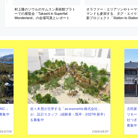
村上隆のソウルのサムスン美術館プラト
オラファー・エリアソンやトーマ
ーでの展覧会「Takashi in Superflat
マンドも参加する、ダグ・エイケ
Wonderland」の会場写真とレポート
新プロジェクト「Station to Stati
介記事
NC.」
佐々木慧が主宰する「axonometric株式会社」
古民家
募集中
が、設計スタッフ（経験者・既卒・2027年新卒）
リモー
を募集中
社つぎ
募集中
26.07.30
2026.08.07