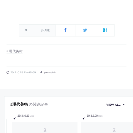
SHARE
現代美術
2012.10.25 Thu 15:09
permalink
#現代美術
の関連記事
VIEW ALL
2013
.
10
.
23
2013
.
9
.
09
WED
MON