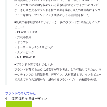
ィングで数々の成功を収めている若き経営者とデザイナーのコンビ
が、きらりと光るブランドを持つ企業を訪ね、6人の経営者にインタ
ビューを敢行。ブランディング成功のしくみ(秘密)を探った。
■気鋭の若手経営者&デザイナーが、あのブランドに 体当たりインタ
ビュー!
・DEAN&DELUCA
・六花亭製菓
・ドラフト
・トーヨーキッチン&リビング
・スノーピーク
・MARKS&WEB
■ブランドを育てる21のしくみ
ブランドを育てるために経営者が何を考え、どう行動してきたか。マ
ーケティングから商品開発、デザイン、人材育成まで、インタビュー
で見えてきた共通項から、成功するブランドづくりの秘密を分析。
ブランドのそだてかた
中川淳 西澤明洋 日経デザイン