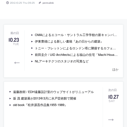
2012.10.25 Thu 09:25
permalink
OMAによるエコール・サントラル工学学校の新キャンパス設計コンペの勝利案の画像
10
.
23
伊東豊雄による新しい書籍『あの日からの建築』
TUE
トニー・フレットンによるロンドン塔に隣接するカフェ「Tower Wharf Cafe」の写真
前田圭介 / UID Architectsによる福山の住宅「Machi House」の写真
NLアーキテクツのスタジオの写真など
ほか
遠藤政樹 / EDH遠藤設計室のウェブサイトがリニューアル
10
.
27
坂 茂 建築展が2013年3月に水戸芸術館で開催
SAT
old book『松井源吾作品集1955-1989』