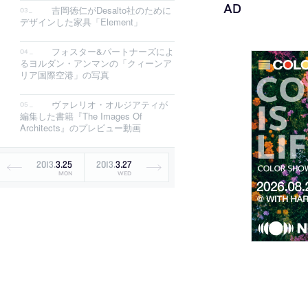
吉岡徳仁がDesalto社のために
デザインした家具「Element」
フォスター&パートナーズによ
るヨルダン・アンマンの「クィーンア
リア国際空港」の写真
ヴァレリオ・オルジアティが
編集した書籍『The Images Of
Architects』のプレビュー動画
2013
.
3
.
25
2013
.
3
.
27
MON
WED