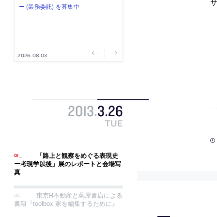
式会社」が、設計スタッフ（経験
み”を作り、リモートワーク主体の働
ー (業務委託) を募集中
け、スタッフ同士で助け合う環境づ
ALA INC.」が、設計スタッフ・アル
者・既卒・2027年新卒）を募集中
き方を実践する「株式会社つぎと」
くりも行う「E.A.S.T.architects」
バイト・事務職を募集中
が、設計スタッフ（経験者・既卒）
が、設計スタッフ（経験者・既卒・
を募集中
2027年新卒）を募集中
2026.08.07
2026.08.03
2026.08.03
2026.07.31
2026.07.30
2013
.
3
.
26
TUE
「路上と観察をめぐる表現史
ー考現学以後」展のレポートと会場写
真
東京R不動産と蔦屋書店による
書籍『toolbox 家を編集するために』