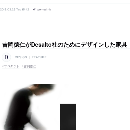
2013.03.26 Tue 15:42
permalink
吉岡徳仁がDesalto社のためにデザインした家具「E
DESIGN
|
FEATURE
プロダクト
吉岡徳仁