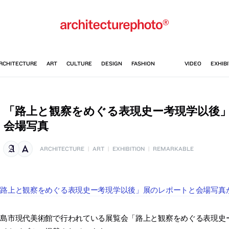
「路上と観察をめぐる表現史ー考現学以後
会場写真
ARCHITECTURE
|
ART
|
EXHIBITION
|
REMARKABLE
「路上と観察をめぐる表現史ー考現学以後」展のレポートと会場写真
広島市現代美術館で行われている展覧会「路上と観察をめぐる表現史