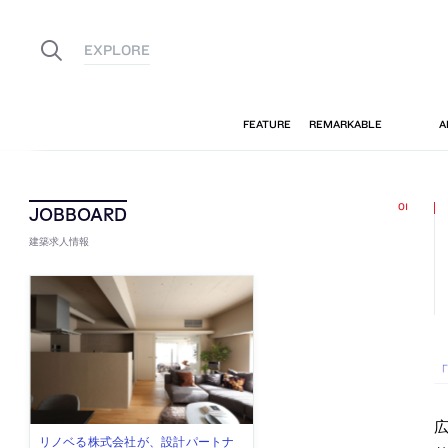
建築求人情報
佐々木慧が主宰する「axonometric株
古民家を軸に全国で“価値循環の仕組
リノベる株式会社が、設計パートナ
社会への影響力のある建築を手掛
代官山を拠点に活動する「梅澤竜也 /