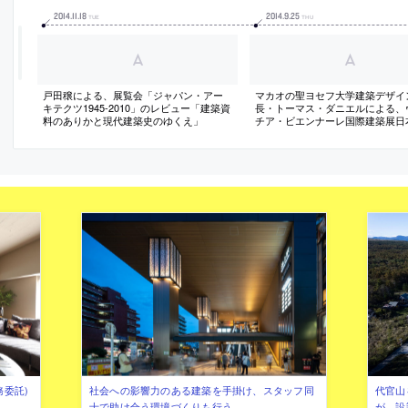
2014
.
11
.
18
2014
.
9
.
25
TUE
THU
戸田穣による、展覧会「ジャパン・アー
マカオの聖ヨセフ大学建築デザイ
キテクツ1945-2010」のレビュー「建築資
長・トーマス・ダニエルによる、
料のありかと現代建築史のゆくえ」
チア・ビエンナーレ国際建築展日
レポート（日本語）
務委託)
社会への影響力のある建築を手掛け、スタッフ同
代官山を
士で助け合う環境づくりも行う
が、設