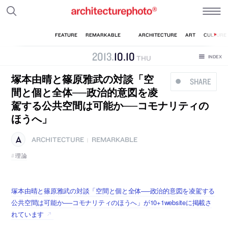
2013
.
10
.
10
THU
塚本由晴と篠原雅武の対談「空
SHARE
間と個と全体──政治的意図を凌
駕する公共空間は可能か──コモナリティの
ほうへ」
ARCHITECTURE
REMARKABLE
|
理論
塚本由晴と篠原雅武の対談「空間と個と全体──政治的意図を凌駕する
公共空間は可能か──コモナリティのほうへ」が10+1websiteに掲載さ
れています