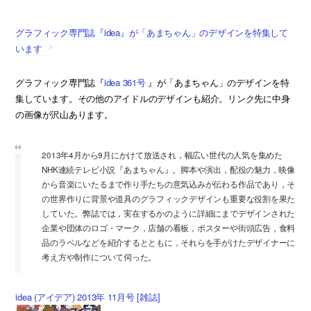
グラフィック専門誌『idea』が「あまちゃん」のデザインを特集して
います
グラフィック専門誌『
idea 361号
』が「あまちゃん」のデザインを特
集しています。その他のアイドルのデザインも紹介。リンク先に中身
の画像が沢山あります。
2013年4月から9月にかけて放送され，幅広い世代の人気を集めた
NHK連続テレビ小説『あまちゃん』。脚本や演出，配役の魅力，映像
から音楽にいたるまで作り手たちの意気込みが伝わる作品であり，そ
の世界作りに背景や道具のグラフィックデザインも重要な役割を果た
していた。弊誌では，実在するかのように詳細にまでデザインされた
企業や団体のロゴ・マーク，店舗の看板，ポスターや街頭広告，食料
品のラベルなどを紹介するとともに，それらを手がけたデザイナーに
考え方や制作について伺った。
idea (アイデア) 2013年 11月号 [雑誌]