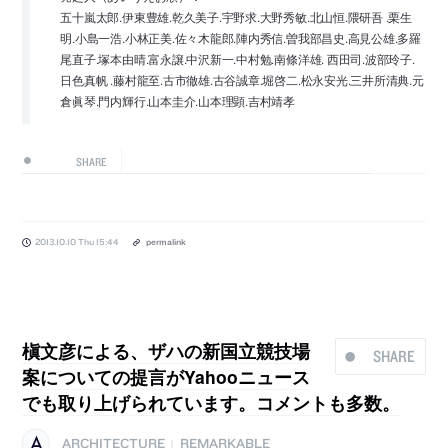
五十嵐太郎.伊東豊雄.乾久美子.宇野求.大野秀敏.北山恒.隈研吾 .栗生
明.小島一浩.小林正美.佐々木龍郎.陣内秀信.曽我部昌史.高見公雄.多羅
尾直子.塚本由晴.富永譲.中沢新一.中村勉.南條洋雄. 西田司.波部玲子.
日色真帆 .藤村龍至.古市徹雄.古谷誠章.堀啓二.松永安光.三井所清典.元
倉眞琴.門内輝行.山本圭介.山本理顕.吉村靖孝
SHARE
2013.10.10 Thu 15:44
permalink
槇文彦による、ザハの新国立競技場
SHARE
案についての提言がYahooニュース
でも取り上げられています。コメントも多数。
ARCHITECTURE
REMARKABLE
|