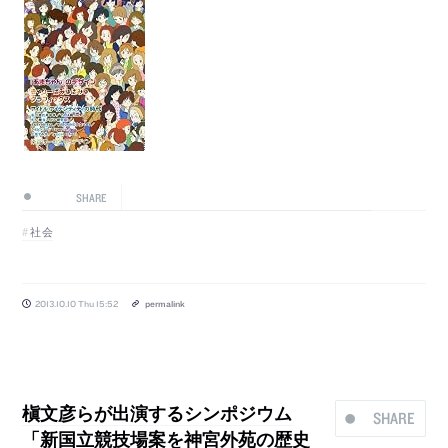
SHARE
社会
2013.10.10 Thu 15:52
permalink
槇文彦らが出演するシンポジウム
SHARE
「新国立競技場案を神宮外苑の歴史