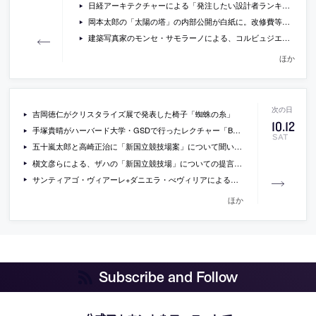
日経アーキテクチャーによる「発注したい設計者ランキング」が公開
岡本太郎の「太陽の塔」の内部公開が白紙に。改修費等の問題で。
建築写真家のモンセ・サモラーノによる、コルビュジエの「ラ・トゥーレット修道院」の動画
ほか
吉岡徳仁がクリスタライズ展で発表した椅子「蜘蛛の糸」
10
.
12
手塚貴晴がハーバード大学・GSDで行ったレクチャー「Beyond Architecture」の動画
SAT
五十嵐太郎と高崎正治に「新国立競技場案」について聞いているインタビュー
槇文彦らによる、ザハの「新国立競技場」についての提言が、海外建築メディアでも取り上げられています
サンティアゴ・ヴィアーレ+ダニエラ・べヴィリアによるアルゼンチンの既存住宅へのバーベキュースペースの増築「Barbecue in the Woods」の写真
ほか
Subscribe and Follow