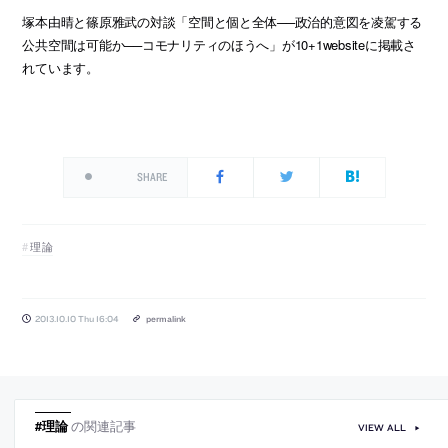
塚本由晴と篠原雅武の対談「空間と個と全体──政治的意図を凌駕する
公共空間は可能か──コモナリティのほうへ」が10+1websiteに掲載さ
れています。
SHARE
理論
2013.10.10 Thu 16:04
permalink
#理論
の関連記事
VIEW ALL