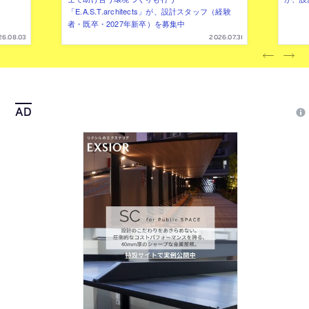
「E.A.S.T.architects」が、設計スタッフ（経験
者・既卒・2027年新卒）を募集中
26.08.03
2026.07.31