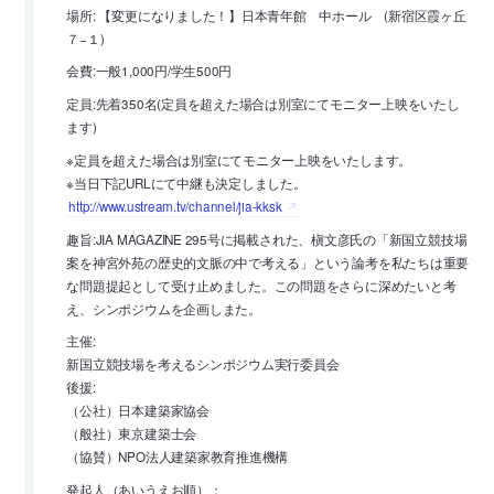
場所: 【変更になりました！】日本青年館 中ホール (新宿区霞ヶ丘
７−１)
会費:一般1,000円/学生500円
定員:先着350名(定員を超えた場合は別室にてモニター上映をいたし
ます)
※定員を超えた場合は別室にてモニター上映をいたします。
※当日下記URLにて中継も決定しました。
http://www.ustream.tv/channel/jia-kksk
趣旨:JIA MAGAZINE 295号に掲載された、槇文彦氏の「新国立競技場
案を神宮外苑の歴史的文脈の中で考える」という論考を私たちは重要
な問題提起として受け止めました。この問題をさらに深めたいと考
え、シンポジウムを企画しまた。
主催:
新国立競技場を考えるシンポジウム実行委員会
後援:
（公社）日本建築家協会
（般社）東京建築士会
（協賛）NPO法人建築家教育推進機構
発起人（あいうえお順）：