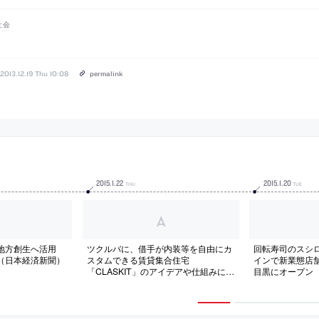
社会
2013.12.19 Thu 10:08
permalink
2015
.
1
.
22
2015
.
1
.
20
THU
TUE
、地方創生へ活用
ツクルバに、借手が内装等を自由にカ
回転寿司のスシロ
（日本経済新聞）
スタムできる賃貸集合住宅
インで新業態店
「CLASKIT」のアイデアや仕組みにつ
目黒にオープン
いて聞いているインタビュー