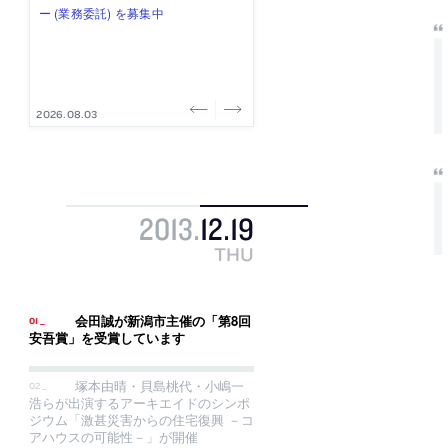
み”を作り、リモートワーク主体の働
ー (業務委託) を募集中
け、スタッフ同士で助け合う環境づ
ALA INC.」が、設計スタッフ・アル
的でシンプルなデザイン”を志向する
き方を実践する「株式会社つぎと」
くりも行う「E.A.S.T.architects」
バイト・事務職を募集中
「PANDA：山本浩三建築設計事務
が、設計スタッフ（経験者・既卒）
が、設計スタッフ（経験者・既卒・
所」が、設計スタッフ（経験者・既
を募集中
2027年新卒）を募集中
卒・2027年新卒）を募集中
2026.08.03
2026.08.03
2026.07.31
2026.07.30
2026.07.29
2013
.
12
.
19
THU
会田誠が新潟市主催の「第8回
安吾賞」を受賞しています
塚本由晴・貝島桃代・小嶋一
浩らが出演するアーキエイドのシンポ
ジウム「激甚災害からの住宅復興 －コ
アハウスの可能性－」が開催