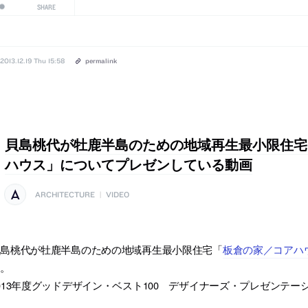
SHARE
2013.12.19 Thu 15:58
permalink
貝島桃代が牡鹿半島のための地域再生最小限住宅
ハウス」についてプレゼンしている動画
ARCHITECTURE
|
VIDEO
貝島桃代が牡鹿半島のための地域再生最小限住宅「
板倉の家／コアハ
す。
013年度グッドデザイン・ベスト100 デザイナーズ・プレゼンテ