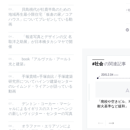
貝島桃代が牡鹿半島のための
地域再生最小限住宅「板倉の家／コア
ハウス」についてプレゼンしている動
画
「報道写真とデザインの父 名
取洋之助展」が日本橋タカシマヤで開
催
book『アルヴァル・アールト
の関連記事
#社会
光と建築』
2015
.
2
.
04
手塚貴晴+手塚由比 / 手塚建築
WED
研究所についてハインツ建築センター
のレイムンド・ライアンが語っている
動画
「廃校や空きビル
デントン・コーカー・マーシ
耐火基準など緩和」
ャルによるイギリスのストーンヘンジ
の新しいヴィジター・センターの写真
オラファー・エリアソンによ