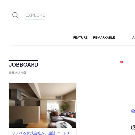
建築求人情報
会
古民家を軸に全国で“価値循環の仕組
リノベる株式会社が、設計パートナ
社会への影響力のある建築を手掛
代官山を拠点に活動する「梅澤竜也 /
住宅や共同住宅などを手掛け、“合理