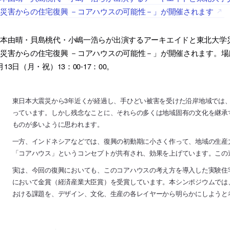
災害からの住宅復興 －コアハウスの可能性－」が開催されます
塚本由晴・貝島桃代・小嶋一浩らが出演するアーキエイドと東北大学
災害からの住宅復興 －コアハウスの可能性－」が開催されます。場所
月13日（月・祝）13：00-17：00。
東日本大震災から3年近くが経過し、手ひどい被害を受けた沿岸地域では
っています。しかし残念なことに、それらの多くは地域固有の文化を継承
ものが多いように思われます。
一方、インドネシアなどでは、復興の初動期に小さく作って、地域の生産
「コアハウス」というコンセプトが共有され、効果を上げています。この
実は、今回の復興においても、このコアハウスの考え方を導入した実験住宅
において金賞（経済産業大臣賞）を受賞しています。本シンポジウムでは
おける課題を、デザイン、文化、生産の各レイヤーから明らかにしようと