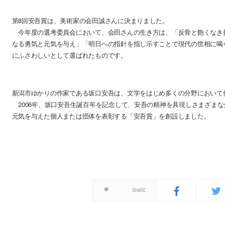
第8回安吾賞は、美術家の会田誠さんに決まりました。
今年度の選考委員会において、会田さんの生き方は、「反骨と飽くなき
なる勇気と元気を与え」「明日への指針を指し示すことで現代の世相に喝
にふさわしいとして選ばれたものです。
新潟市ゆかりの作家である坂口安吾は、文学をはじめ多くの分野において
2006年、坂口安吾生誕百年を記念して、安吾の精神を具現しさまざま
元気を与えた個人または団体を表彰する「安吾賞」を創設しました。
SHARE