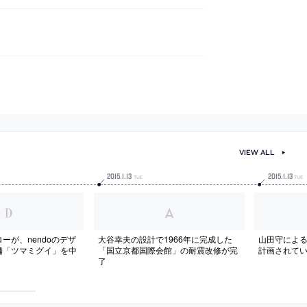
VIEW ALL
2015
.
1
.
13
2015
.
1
.
13
TUE
TUE
ーが、nendoのデザ
大谷幸夫の設計で1966年に完成した
山田守によ
舗「ツマミグイ」を中
「国立京都国際会館」の耐震改修が完
計画されて
了