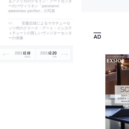
るアメリカのデモイン・アートセンタ
ーのパヴィリオン「panoramic
awareness pavilion」の写真
安藤忠雄によるマサチューセ
ッツ州のクラーク・アート・インステ
ィチュートの新しいヴィジターセンタ
ーの画像
2013
.
12
.
18
2013
.
12
.
20
WED
FRI