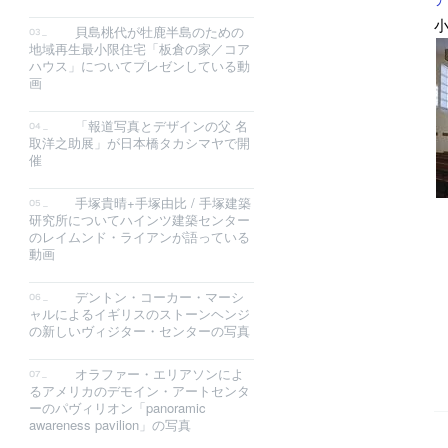
小
貝島桃代が牡鹿半島のための
地域再生最小限住宅「板倉の家／コア
ハウス」についてプレゼンしている動
画
「報道写真とデザインの父 名
取洋之助展」が日本橋タカシマヤで開
催
手塚貴晴+手塚由比 / 手塚建築
研究所についてハインツ建築センター
のレイムンド・ライアンが語っている
動画
デントン・コーカー・マーシ
ャルによるイギリスのストーンヘンジ
の新しいヴィジター・センターの写真
オラファー・エリアソンによ
るアメリカのデモイン・アートセンタ
ーのパヴィリオン「panoramic
awareness pavilion」の写真