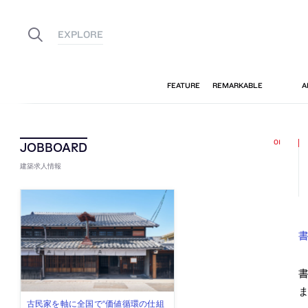
建築求人情報
書
古民家を軸に全国で“価値循環の仕組
リノベる株式会社が、設計パートナ
社会への影響力のある建築を手掛
代官山を拠点に活動する「梅澤竜也 /
住宅や共同住宅などを手掛け、“合理