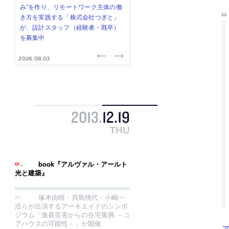
み”を作り、リモートワーク主体の働
ー (業務委託) を募集中
け、スタッフ同士で助け合う環境づ
ALA INC.」が、設計スタッフ・アル
的でシンプルなデザイン”を志向する
き方を実践する「株式会社つぎと」
くりも行う「E.A.S.T.architects」
バイト・事務職を募集中
「PANDA：山本浩三建築設計事務
が、設計スタッフ（経験者・既卒）
が、設計スタッフ（経験者・既卒・
所」が、設計スタッフ（経験者・既
を募集中
2027年新卒）を募集中
卒・2027年新卒）を募集中
2026.08.03
2026.08.03
2026.07.31
2026.07.30
2026.07.29
2013
.
12
.
19
THU
book『アルヴァル・アールト
光と建築』
塚本由晴・貝島桃代・小嶋一
浩らが出演するアーキエイドのシンポ
ジウム「激甚災害からの住宅復興 －コ
アハウスの可能性－」が開催
ア