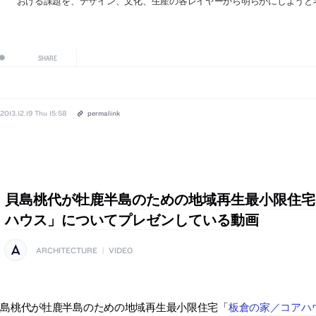
おける課題を、デザイン、文化、生産の各レイヤーから明らかにしようと
SHARE
2013.12.19 Thu 15:58
permalink
貝島桃代が牡鹿半島のための地域再生最小限住宅
ハウス」についてプレゼンしている動画
ARCHITECTURE
|
VIDEO
貝島桃代が牡鹿半島のための地域再生最小限住宅「
板倉の家／コアハ