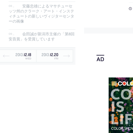
安藤忠雄によるマサチューセ
ッツ州のクラーク・アート・インステ
ィチュートの新しいヴィジターセンタ
ーの画像
会田誠が新潟市主催の「第8回
安吾賞」を受賞しています
2013
.
12
.
18
2013
.
12
.
20
WED
FRI