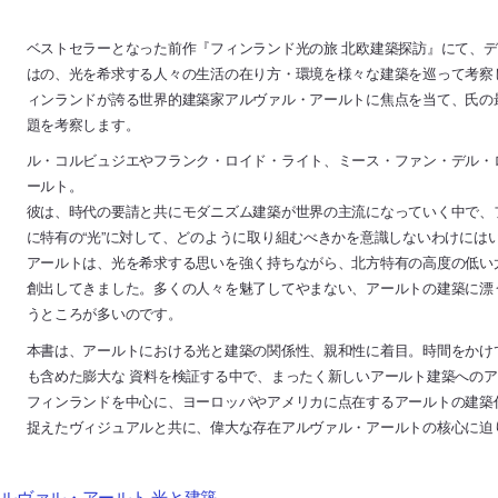
ベストセラーとなった前作『フィンランド光の旅 北欧建築探訪』にて、
はの、光を希求する人々の生活の在り方・環境を様々な建築を巡って考察
ィンランドが誇る世界的建築家アルヴァル・アールトに焦点を当て、氏の
題を考察します。
ル・コルビュジエやフランク・ロイド・ライト、ミース・ファン・デル・
ールト。
彼は、時代の要請と共にモダニズム建築が世界の主流になっていく中で、
に特有の“光”に対して、どのように取り組むべきかを意識しないわけには
アールトは、光を希求する思いを強く持ちながら、北方特有の高度の低い
創出してきました。多くの人々を魅了してやまない、アールトの建築に漂
うところが多いのです。
本書は、アールトにおける光と建築の関係性、親和性に着目。時間をかけ
も含めた膨大な 資料を検証する中で、まったく新しいアールト建築へのア
フィンランドを中心に、ヨーロッパやアメリカに点在するアールトの建築
捉えたヴィジュアルと共に、偉大な存在アルヴァル・アールトの核心に迫
ルヴァル・アールト 光と建築