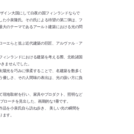
デザイン大国にして白夜の国フィンランドならで
した小泉隆氏。その氏による待望の第二弾は、フ
最大のテーマであるアールト建築における光の問
ローエらと並ぶ近代建築の巨匠、アルヴァル・ア
フィンランドにおける建築を考える際、北欧諸国
いきませんでした。
太陽光を巧みに懐柔することで、名建築を数多く
う優しさ、その人間味の表出は、光の扱い方に負
て現地取材を行い、家具やプロダクト、照明など
プローチを見出した、画期的な1冊です。
作品を小泉氏自ら訪ね歩き、 美しい光の瞬間を
ります。