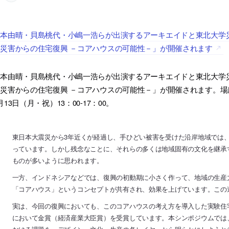
塚本由晴・貝島桃代・小嶋一浩らが出演するアーキエイドと東北大学
災害からの住宅復興 －コアハウスの可能性－」が開催されます
塚本由晴・貝島桃代・小嶋一浩らが出演するアーキエイドと東北大学
災害からの住宅復興 －コアハウスの可能性－」が開催されます。場所
月13日（月・祝）13：00-17：00。
東日本大震災から3年近くが経過し、手ひどい被害を受けた沿岸地域では
っています。しかし残念なことに、それらの多くは地域固有の文化を継承
ものが多いように思われます。
一方、インドネシアなどでは、復興の初動期に小さく作って、地域の生産
「コアハウス」というコンセプトが共有され、効果を上げています。この
実は、今回の復興においても、このコアハウスの考え方を導入した実験住宅
において金賞（経済産業大臣賞）を受賞しています。本シンポジウムでは