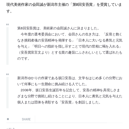
現代美術作家の会田誠が新潟市主催の「第8回安吾賞」を受賞していま
す。
第8回安吾賞は、美術家の会田誠さんに決まりました。
今年度の選考委員会において、会田さんの生き方は、「反骨と飽く
なき挑戦者魂の安吾精神を発揮する」「日本人に大いなる勇気と元気
を与え」「明日への指針を指し示すことで現代の世相に喝を入れる」
（安吾賞宣言文より）とする賞の趣旨にふさわしいとして選ばれたも
のです。
新潟市ゆかりの作家である坂口安吾は、文学をはじめ多くの分野にお
いて何事にも一生懸命に挑み続ける人でした。
2006年、坂口安吾生誕百年を記念して、安吾の精神を具現しさま
ざまな分野で挑戦し続けることにより、日本人に勇気と元気を与えた
個人または団体を表彰する「安吾賞」を創設しました。
SHARE
社会