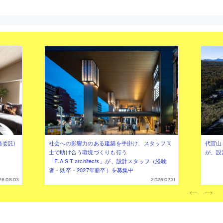
務委託)
社会への影響力のある建築を手掛け、スタッフ同
代官山を
士で助け合う環境づくりも行う
が、設
「E.A.S.T.architects」が、設計スタッフ（経験
者・既卒・2027年新卒）を募集中
26.08.03
2026.07.31