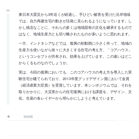
東日本大震災から3年近くが経過し、手ひどい被害を受けた沿岸地域
では、自力再建住宅の動きが活発に見られるようになっています。し
かし残念なことに、それらの多くは地域固有の文化を継承するもので
はなく、地域生産力とも切り離されたものが多いように思われます。
一方、インドネシアなどでは、復興の初動期に小さく作って、地域の
生産力を使いながら徐々に大きくする住宅の考え方、「コアハウス」
というコンセプトが共有され、効果を上げています。この違いはどこ
からくるものなのでしょうか。
実は、今回の復興においても、このコアハウスの考え方を導入した実
験住宅が建てられており、2013年度グッドデザイン賞において金賞
（経済産業大臣賞）を受賞しています。本シンポジウムでは、それを
取りかかりに、大災害からの住宅復興における課題を、デザイン、文
化、生産の各レイヤーから明らかにしようと考えています。
SHARE