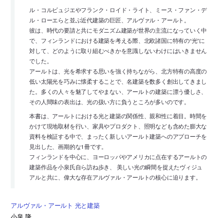
ル・コルビュジエやフランク・ロイド・ライト、ミース・ファン・デ
ル・ローエらと並ぶ近代建築の巨匠、アルヴァル・アールト。
彼は、時代の要請と共にモダニズム建築が世界の主流になっていく中
で、フィンランドにおける建築を考える際、北欧諸国に特有の“光”に
対して、どのように取り組むべきかを意識しないわけにはいきません
でした。
アールトは、光を希求する思いを強く持ちながら、北方特有の高度の
低い太陽光を巧みに懐柔することで、名建築を数多く創出してきまし
た。多くの人々を魅了してやまない、アールトの建築に漂う優しさ、
その人間味の表出は、光の扱い方に負うところが多いのです。
本書は、アールトにおける光と建築の関係性、親和性に着目。時間を
かけて現地取材を行い、家具やプロダクト、照明なども含めた膨大な
資料を検証する中で、まったく新しいアールト建築へのアプローチを
見出した、画期的な1冊です。
フィンランドを中心に、ヨーロッパやアメリカに点在するアールトの
建築作品を小泉氏自ら訪ね歩き、 美しい光の瞬間を捉えたヴィジュ
アルと共に、偉大な存在アルヴァル・アールトの核心に迫ります。
アルヴァル・アールト 光と建築
小泉 隆