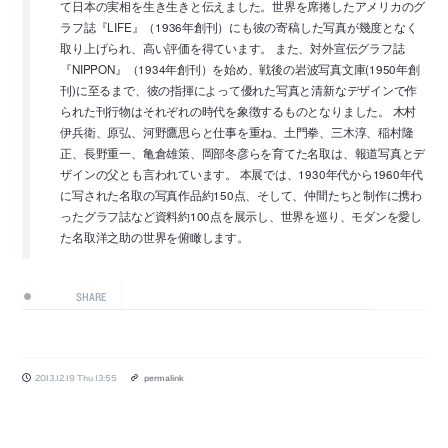
て日本の実相を生き生きと伝えました。世界を席捲したアメリカのグ
ラフ誌『LIFE』（1936年創刊）にも彼の寄稿した写真が幾度となく
取り上げられ、高い評価を得ています。 また、対外宣伝グラフ誌
『NIPPON』（1934年創刊）を始め、戦後の岩波写真文庫(1950年創
刊)に至るまで、彼の指揮によって優れた写真と清新なデザインで作
られた刊行物はそれぞれの時代を象徴するものとなりました。 木村
伊兵衛、原弘、河野鷹思らと仕事を重ね、土門拳、三木淳、稲村隆
正、長野重一、亀倉雄策、岡部冬彦らを育てた名取は、報道写真とデ
ザインの父とも言われています。 本展では、1930年代から1960年代
に写された名取の写真作品約150点、そして、仲間たちと制作に携わ
ったグラフ誌など資料約100点を展示し、世界を巡り、モダンを愛し
た名取洋之助の世界を俯瞰します。
SHARE
2013.12.19 Thu 13:55
permalink