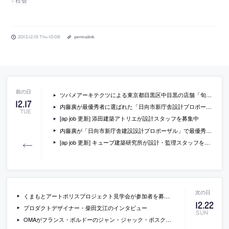
2013.12.19 Thu 10:08
permalink
ツバメアーキテクツによる東京都目黒区中目黒の店舗「旬八青果店2号店」
12
.
17
内藤廣が最優秀者に選ばれた「日向市新庁舎設計プロポーザル」の提案の画像
TUE
[ap job 更新] 添田建築アトリエが設計スタッフを募集中
内藤廣が「日向市新庁舎建設設計プロポーザル」で最優秀者に
[ap job 更新] キューブ建築研究所が設計・監理スタッフを募集中
くまもとアートポリスプロジェクト見学会が参加者を募集しています
12
.
22
プロダクトデザイナー・柴田文江のインタビュー
SUN
OMAがフランス・ボルドーのジャン・ジャック・ボスク橋の設計コンペで勝利