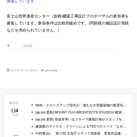
募集しています
富士山世界遺産センター（仮称)建築工事設計プロポーザルの参加者を
募集しています。参加条件は比較的緩めです。(同規模の施設設計実績
などを求められていません。)
SHARE
2014.01.16 Thu 00:23
permalink
NHK・クローズアップ現代が「進むか大型建築物の耐震化～“耐震改修促進法”改正の波紋～」を放送
1
.
14
[ap job 更新] MOUNT FUJI ARCHITECTS STUDIOが建築設計スタッフを募集中
TUE
[ap job 更新] 長坂常率いるスキーマ建築計画がスタッフを募集中
建築家のマイケル・グリーンによるTEDでのトーク「なぜ木材を使って高層ビルを建てるべきなのか」の動画(日本語版)
中村竜治に「第17回 文化庁メディア芸術祭 受賞作品展」の会場構成について聞いているインタビュー