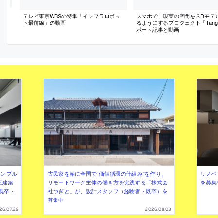
テレビ東京WBSの特集「インフラロボッ
スマホで、現実の空間を３Dモデ
ト最前線」の動画
るようにするプロジェクト「Tang
ポート記事と動画
シンプル
古民家を軸に全国で“価値循環の仕組み”を作り、
リノベ
三建築
リモートワーク主体の働き方を実践する「株式会
を募集
既卒・
社つぎと」が、設計スタッフ（経験者・既卒）を
募集中
26.07.29
2026.08.03