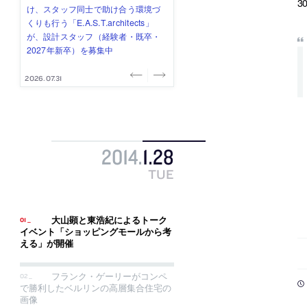
3
み”を作り、リモートワーク主体の働
ー (業務委託) を募集中
け、スタッフ同士で助け合う環境づ
ALA INC.」が、設計スタッフ・アル
的でシンプルなデザイン”を志向する
き方を実践する「株式会社つぎと」
くりも行う「E.A.S.T.architects」
バイト・事務職を募集中
「PANDA：山本浩三建築設計事務
が、設計スタッフ（経験者・既卒）
が、設計スタッフ（経験者・既卒・
所」が、設計スタッフ（経験者・既
を募集中
2027年新卒）を募集中
卒・2027年新卒）を募集中
2026.08.03
2026.08.03
2026.07.31
2026.07.30
2026.07.29
2014
.
1
.
28
TUE
大山顕と東浩紀によるトーク
イベント「ショッピングモールから考
える」が開催
フランク・ゲーリーがコンペ
で勝利したベルリンの高層集合住宅の
画像