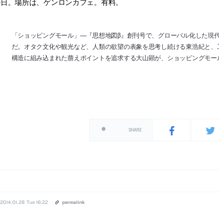
0日。場所は、ゲンロンカフェ。有料。
「ショッピングモール」—『思想地図β』創刊号で、グローバル化した現
だ。オタク文化や観光など、人類の欲望の表象を思考し続ける東浩紀と、
構造に組み込まれた萠えポイントを追求する大山顕が、ショッピングモー
SHARE
2014.01.28 Tue 16:22
permalink