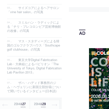
サイズコアによるヘアサロン
「vine hair salon」の写真
スミルハン・ラディックによ
る「チリ・プレコロンビア芸術博物館
の改修」の写真
マス・スタディーズによる韓
国のゴルフクラブハウス「Southcape
golf clubhouse」の写真
東京大学Digital Fabritcation
Lab・大林組によるパビリオン「The
University of Tokyo, Digital Fabrication
Lab Pavilion 2013」
ザハ・ハディド事務所のジ
ム・ヘヴェリンに新国立競技場につい
て聞いているインタビュー(日本語)
2014
.
1
.
27
2014
.
1
.
29
MON
WED