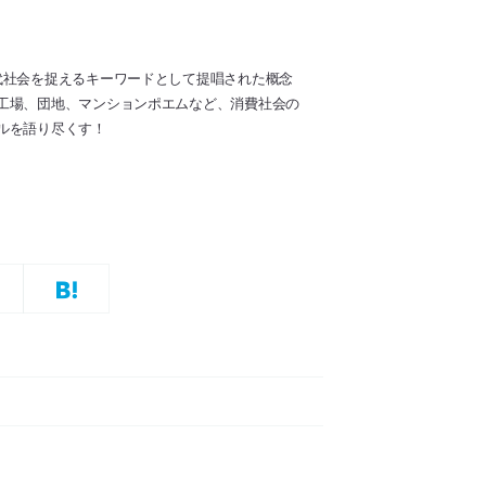
代社会を捉えるキーワードとして提唱された概念
工場、団地、マンションポエムなど、消費社会の
ルを語り尽くす！