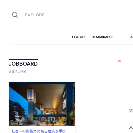
建築求人情報
大
古民家を軸に全国で“価値循環の仕組
リノベる株式会社が、設計パートナ
社会への影響力のある建築を手掛
代官山を拠点に活動する「梅澤竜也 /
住宅や共同住宅などを手掛け、“合理