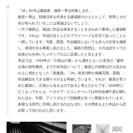
『JA』93号は建築家、篠原一男を特集します。
篠原一男は、戦後日本を代表する建築家のひとりとして、世界にその
名が知られていることは異論はないでしょう。
一方で篠原は、雑誌に作品を発表することをきわめて重視した建築家
です。それは、作品のほとんどがプライベートな住宅であったことも
一因しています。写真、図面、作品解説においても自らの主張を徹底
し、表現方法を模索し続けました。篠原の思想は、そのほぼすべてが
自身が心を砕いたメディアの上に定着したと言えます。
本誌では、1954年の「久我山の家」から遺作となった未完の「蓼科
山地の初等幾何」までの全作品について、篠原との綿密な打ち合わせ
の上に初出となった『新建築』『JA』発表当時の掲載写真、図面、
作品解説をできる限りそのまま再録しています。それが、篠原が見つ
めた建築に、正面から迫るものであると考えたからです。2006年に
亡くなってからも、ベネチア・ビエンナーレでは特別金獅子賞が贈ら
れたほか、中国、アメリカなどで回顧展が次々に開催されています。
多様なる現代に共鳴し続けるのはなぜか。その理由もまた本誌から読
み取って頂ければと思います。