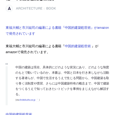
ARCHITECTURE
BOOK
|
東福大輔と市川紘司の編著による書籍『中国的建築処世術』がamazon
で発売されています
東福大輔と市川紘司の編著による書籍『
中国的建築処世術
』が
amazonで発売されています。
中国の建築は現在、具体的にどのような状況にあり、どのような制度
のもとで動いているのか。本書は、中国と日本を行き来しながら活動
する著者らが、中国で生活するうえで生じる問題から、中国建築を取
り巻く法制度や慣習、さらには中国建築特有の概念まで、中国で建築
をつくるうえで知っておきたいトピックを事例をまじえながら解説す
る。
(via
shokokusha.co.jp
)
中国的建築処世術