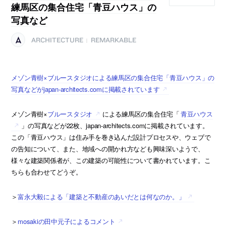
練馬区の集合住宅「青豆ハウス」の
写真など
ARCHITECTURE
REMARKABLE
|
メゾン青樹×ブルースタジオによる練馬区の集合住宅「青豆ハウス」の
写真などがjapan-architects.comに掲載されています
メゾン青樹×
ブルースタジオ
による練馬区の集合住宅「
青豆ハウス
」の写真などが22枚、japan-architects.comに掲載されています。
この「青豆ハウス」は住み手を巻き込んだ設計プロセスや、ウェブで
の告知について、また、地域への開かれ方なども興味深いようで、
様々な建築関係者が、この建築の可能性について書かれています。こ
ちらも合わせてどうぞ。
＞
富永大毅による「建築と不動産のあいだとは何なのか。」
＞
mosakiの田中元子によるコメント