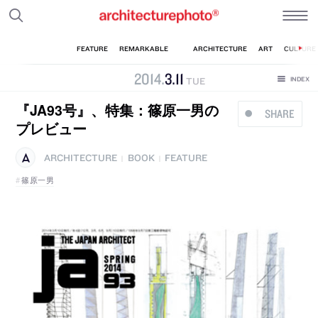
2014
.
3
.
11
TUE
『JA93号』、特集：篠原一男の
SHARE
プレビュー
ARCHITECTURE
BOOK
FEATURE
|
|
篠原一男