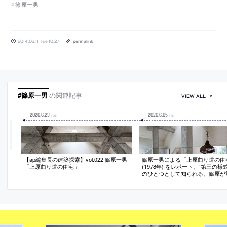
篠原一男
2014.03.11 Tue 10:27
permalink
#篠原一男
の関連記事
VIEW ALL
2026
.
6
.
23
2026
.
6
.
05
TUE
FRI
【ap編集長の建築探索】vol.022 篠原一男
篠原一男による「上原曲り道の住
「上原曲り道の住宅」
(1978年) をレポート。“第三の様
のひとつとして知られる。篠原が
した“ずれ”を強調する、鉄筋コン
の柱が広間にそびえる建築。詩人
志郎康とその家族の住まい