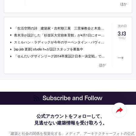
ほか
「生活空間の詩 建築家・吉村順三展 三里塚教会と木造住宅を通して」が京都で開催
3
.
13
青木淳が設計した「杉並区大宮前体育館」が4月1日にオープン。
THU
スミルハン・ラディックが今年のサーペンタイン・パヴィリオンを手掛けることに
[ap job 更新] studio h+が設計スタッフを募集中
「せんだいデザインリーグ2014卒業設計日本一決定戦」で、日本一になった作品の写真など
ほか
Subscribe and Follow
公式アカウントをフォローして、
見逃せない建築情報を受け取ろう。
「建築と社会の関係を視覚化する」メディア、アーキテクチャーフォトの公式