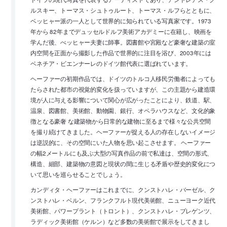
ルスキー、トーマス・シュトゥルート、トーマス・ルフらとともに、
ベッヒャー派の一人として世界的に知られている写真家です。1973
年から 82年までデュッセルドルフ美術アカデミーに在籍し、映画を
学んだ後、べッヒャー夫妻に師事。図書館や宮殿など豪奢な建築の室
内空間を正面から撮影した作品で世界的に注目を浴び、2003年には
ベネチア・ビエンナーレのドイツ館代表に選ばれています。
ヘーファーの初期作品では、ドイツのトルコ人移民労働者によっても
たらされた都市の視覚的変化を扱っていますが、この主題から建造環
境が人に与える影響について関心が広がったことにより、鉄道、駅、
温泉、図書館、美術館、動物園、銀行、オペラハウスなど、文化的象
徴となる豪奢 な建築物から日常的な建物に至るまで様々な公共空間
を撮り続けてきました。ヘーファーが捉える人の存在しないイメージ
は逆説的に、その空間にいた人物を思い起こさせます。 ヘーファー
の幅2メートルにも及ぶ大型の写真作品の前で私達は、空間の形式、
構造、細部、建築物の意図と現状の間に生じる矛盾や歴史的変化につ
いて思いを巡らせることでしょう。
カンディタ・ヘーファーはこれまでに、クンストハレ・バーゼル、ク
ンストハレ・ベルン、フランクフルト現代美術館、ニューヨーク近代
美術館、パワープラント（トロント）、クンストハレ・ブレゲンツ、
ラディック美術館（ケルン）など多数の美術館で展示をしてきまし