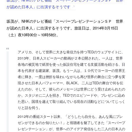
が認めた日本人」に出演するそうです
坂茂が、NHKのテレビ番組「スーパープレゼンテーションＳＰ 世界
が認めた日本人」に出演するそうです。放送日は、2014年3月15日
（土）夜10時00分～10時58分。
アメリカ、そして世界に大きな発信力を持つTEDのウェブサイトに、
2013年、日本人スピーカーの動画が２本公開された。一人は、世界
各地の被災地で紙管を使った仮設住宅を建てる支援活動を続ける、日
本を代表する建築家、坂茂。もう一人は、１０代でヨーヨーの世界王
者に輝き、一度は挫折を味わいながらも再び世界の舞台に立つ夢を実
現させた日本人パフォーマー、BLACK。 二人はTEDの舞台で何を伝
えたのか。そして、彼らのメッセージは世界にどう受け止められたの
か。スタジオに二人を招き、TEDでのエピソードや、プレゼンに込め
た思い、国境を越えて取り組んでいる現在の活動などについてじっく
りと話を伺う。
2012年の番組スタート以来、「どうしたら自分も、あんな風にプレ
ゼンができるのか知りたい！」と視聴者を魅了してきた「スーパープ
レゼンテーション」が、世界へのアイデア発信をした二人の日本人の