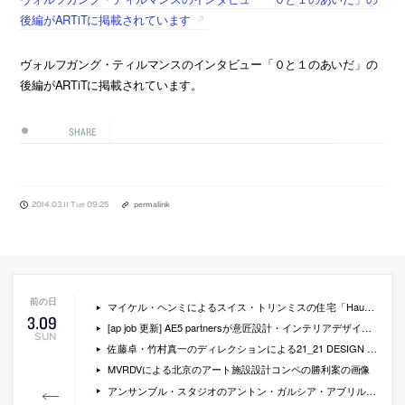
後編がARTiTに掲載されています
ヴォルフガング・ティルマンスのインタビュー「０と１のあいだ」の
後編がARTiTに掲載されています。
SHARE
2014.03.11 Tue 09:25
permalink
マイケル・ヘンミによるスイス・トリンミスの住宅「Haus Hemmi」の写真
3
.
09
[ap job 更新] AE5 partnersが意匠設計・インテリアデザイナー・現場監理スタッフを募集中
SUN
佐藤卓・竹村真一のディレクションによる21_21 DESIGN SIGHでの展覧会「コメ展」の会場写真
MVRDVによる北京のアート施設設計コンペの勝利案の画像
アンサンブル・スタジオのアントン・ガルシア・アブリルのインタビュー動画