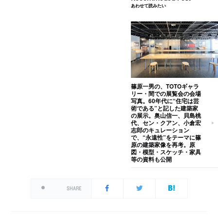
あわせて読みたい
篠原一男の、TOTOギャラ
リー・間での展覧会の会場
写真。60年代に“住宅は芸
術である”と記した建築家
の展示。奥山信一、貝島桃
代、セン・クアン、小倉宏
志郎のキュレーション
で、“永遠性”をテーマに篠
原の建築家像を再考。原
図・模型・スケッチ・家具
等の資料も公開
SHARE