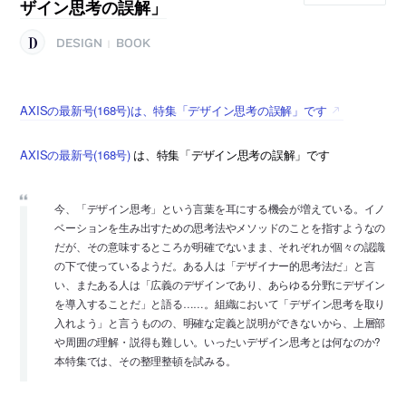
ザイン思考の誤解」
DESIGN
BOOK
|
AXISの最新号(168号)は、特集「デザイン思考の誤解」です
AXISの最新号(168号)
は、特集「デザイン思考の誤解」です
今、「デザイン思考」という言葉を耳にする機会が増えている。イノ
ベーションを生み出すための思考法やメソッドのことを指すようなの
だが、その意味するところが明確でないまま、それぞれが個々の認識
の下で使っているようだ。ある人は「デザイナー的思考法だ」と言
い、またある人は「広義のデザインであり、あらゆる分野にデザイン
を導入することだ」と語る……。組織において「デザイン思考を取り
入れよう」と言うものの、明確な定義と説明ができないから、上層部
や周囲の理解・説得も難しい。いったいデザイン思考とは何なのか?
本特集では、その整理整頓を試みる。