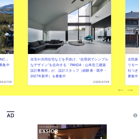
NC.」
住宅や共同住宅などを手掛け、“合理的でシンプル
古民家
募集中
なデザイン”を志向する「PANDA：山本浩三建築
リモー
設計事務所」が、設計スタッフ（経験者・既卒・
社つぎ
2027年新卒）を募集中
募集中
26.07.30
2026.07.29