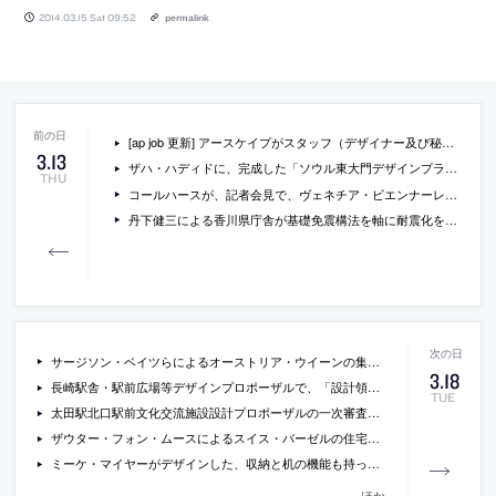
2014.03.15 Sat 09:52
permalink
[ap job 更新] アースケイプがスタッフ（デザイナー及び秘書・経理）を募集中
3
.
13
ザハ・ハディドに、完成した「ソウル東大門デザインプラザ」について聞いているインタビュー(日本語)
THU
コールハースが、記者会見で、ヴェネチア・ビエンナーレ国際建築展について語っている動画
丹下健三による香川県庁舎が基礎免震構法を軸に耐震化を検討へ
サージソン・ベイツらによるオーストリア・ウイーンの集合住宅の写真など
3
.
18
長崎駅舎・駅前広場等デザインプロポーザルで、「設計領域」が優秀者に。次点は内藤廣。
TUE
太田駅北口駅前文化交流施設設計プロポーザルの一次審査結果
ザウター・フォン・ムースによるスイス・バーゼルの住宅の増築「House with a Tree」の写真など
ミーケ・マイヤーがデザインした、収納と机の機能も持った階段の写真
ほか