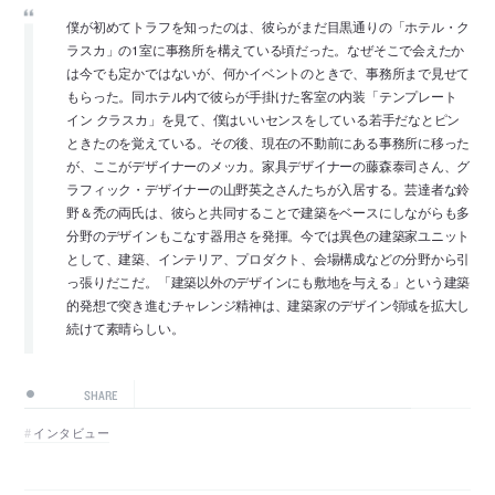
僕が初めてトラフを知ったのは、彼らがまだ目黒通りの「ホテル・ク
ラスカ」の1室に事務所を構えている頃だった。なぜそこで会えたか
は今でも定かではないが、何かイベントのときで、事務所まで見せて
もらった。同ホテル内で彼らが手掛けた客室の内装「テンプレート
イン クラスカ」を見て、僕はいいセンスをしている若手だなとピン
ときたのを覚えている。その後、現在の不動前にある事務所に移った
が、ここがデザイナーのメッカ。家具デザイナーの藤森泰司さん、グ
ラフィック・デザイナーの山野英之さんたちが入居する。芸達者な鈴
野＆禿の両氏は、彼らと共同することで建築をベースにしながらも多
分野のデザインもこなす器用さを発揮。今では異色の建築家ユニット
として、建築、インテリア、プロダクト、会場構成などの分野から引
っ張りだこだ。「建築以外のデザインにも敷地を与える」という建築
的発想で突き進むチャレンジ精神は、建築家のデザイン領域を拡大し
続けて素晴らしい。
SHARE
インタビュー