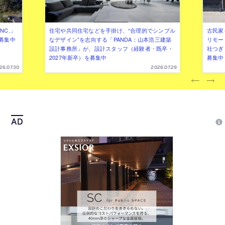
NC.」
住宅や共同住宅などを手掛け、“合理的でシンプル
古民家
募集中
なデザイン”を志向する「PANDA：山本浩三建築
リモー
設計事務所」が、設計スタッフ（経験者・既卒・
社つぎ
2027年新卒）を募集中
募集中
26.07.30
2026.07.29