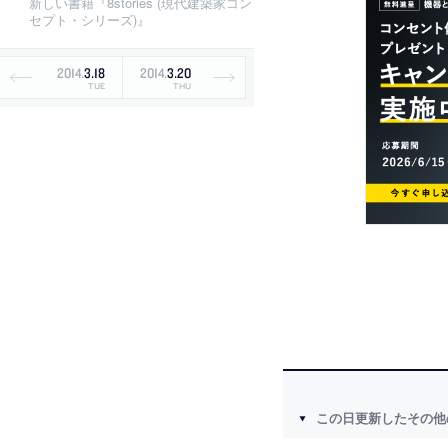
新しい書籍『8stories (現代建築家コン
セプト・シリーズ)』
2014
.
3
.
18
2014
.
3
.
20
TUE
THU
この日更新したその他