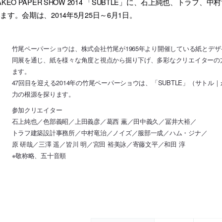
AKEO PAPER SHOW 2014 「SUBTLE」に、石上純也、ト
ます。会期は、2014年5月25日～6月1日。
竹尾ペーパーショウは、株式会社竹尾が1965年より開催している紙とデ
同展を通じ、紙を様々な角度と視点から掘り下げ、多彩なクリエイターの
ます。
47回目を迎える2014年の竹尾ペーパーショウは、「SUBTLE」（サト
力の根源を探ります。
参加クリエイター
石上純也／色部義昭／上田義彦／葛西 薫／田中義久／冨井大裕／
トラフ建築設計事務所／中村竜治／ノイズ／服部一成／ハム・ジナ／
原 研哉／三澤 遥／皆川 明／宮田 裕美詠／寄藤文平／和田 淳
※敬称略、五十音順