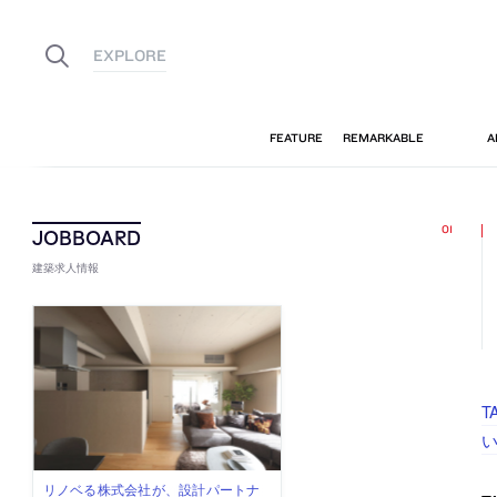
建築求人情報
T
古民家を軸に全国で“価値循環の仕組
リノベる株式会社が、設計パートナ
社会への影響力のある建築を手掛
代官山を拠点に活動する「梅澤竜也 /
住宅や共同住宅などを手掛け、“合理