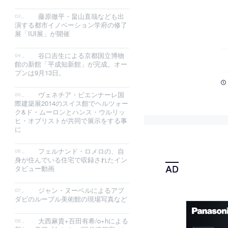
藤原徹平・畠山直哉なども出
演する都市イノベーション学府の修了
展「IUI展」が開催
谷口吉生による京都国立博物
館の新館「平成知新館」が完成。オー
プンは9月13日。
ヴェネチア・ビエンナーレ国
際建築展2014のスイス館でヘルツォー
ク&ド・ムーロンとハンス・ウルリッ
ヒ・オブリストが共同で展示をする事
に
フェルナンド・ロメロの、自
身が住んでいる住宅で収録されたイン
タビュー動画
ジャン・ヌーベルによるアブ
ダビのルーブル美術館の現場写真など
大西麻貴+百田有希/o+hによる