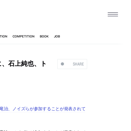
LE」に、石上純也、ト
SHARE
ラフ、中村竜治、ノイズらが参加することが発表されて