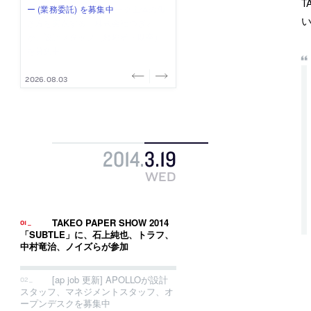
T
み”を作り、リモートワーク主体の働
ー (業務委託) を募集中
け、スタッフ同士で助け合う環境づ
ALA INC.」が、設計スタッフ・アル
的でシンプルなデザイン”を志向する
い
き方を実践する「株式会社つぎと」
くりも行う「E.A.S.T.architects」
バイト・事務職を募集中
「PANDA：山本浩三建築設計事務
が、設計スタッフ（経験者・既卒）
が、設計スタッフ（経験者・既卒・
所」が、設計スタッフ（経験者・既
を募集中
2027年新卒）を募集中
卒・2027年新卒）を募集中
2026.08.03
2026.08.03
2026.07.31
2026.07.30
2026.07.29
2014
.
3
.
19
WED
TAKEO PAPER SHOW 2014
「SUBTLE」に、石上純也、トラフ、
中村竜治、ノイズらが参加
[ap job 更新] APOLLOが設計
スタッフ、マネジメントスタッフ、オ
ープンデスクを募集中