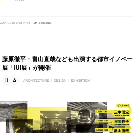
2014.03.19 Wed 14:54
permalink
藤原徹平・畠山直哉なども出演する都市イノベー
展「IUI展」が開催
ARCHITECTURE
|
DESIGN
|
EXHIBITION