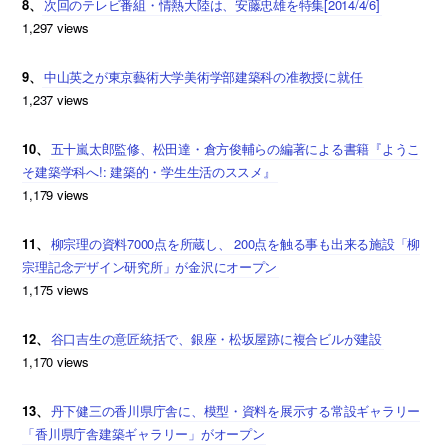
8、
次回のテレビ番組・情熱大陸は、安藤忠雄を特集[2014/4/6]
1,297 views
9、
中山英之が東京藝術大学美術学部建築科の准教授に就任
1,237 views
10、
五十嵐太郎監修、松田達・倉方俊輔らの編著による書籍『ようこ
そ建築学科へ!: 建築的・学生生活のススメ』
1,179 views
11、
柳宗理の資料7000点を所蔵し、 200点を触る事も出来る施設「柳
宗理記念デザイン研究所」が金沢にオープン
1,175 views
12、
谷口吉生の意匠統括で、銀座・松坂屋跡に複合ビルが建設
1,170 views
13、
丹下健三の香川県庁舎に、模型・資料を展示する常設ギャラリー
「香川県庁舎建築ギャラリー」がオープン