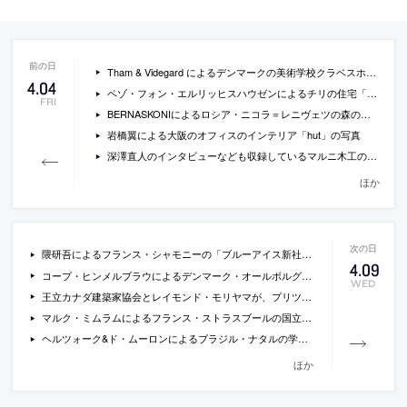
Tham & Videgard によるデンマークの美術学校クラベスホルム・ホイスコーレの新施設の画像
4
.
04
ペゾ・フォン・エルリッヒスハウゼンによるチリの住宅「Gago House」の写真
FRI
BERNASKONIによるロシア・ニコラ＝レニヴェツの森の中の物体「ARC」の写真
岩橋翼による大阪のオフィスのインテリア「hut」の写真
深澤直人のインタビューなども収録しているマルニ木工のプロモーションムービー
ほか
隈研吾によるフランス・シャモニーの「ブルーアイス新社屋」の画像
4
.
09
コープ・ヒンメルブラウによるデンマーク・オールボルグの舞台美術センター「House of Music」の写真
WED
王立カナダ建築家協会とレイモンド・モリヤマが、プリツカー賞に匹敵するアワードを立ち上げるそうです
マルク・ミムラムによるフランス・ストラスブールの国立建築大学の新施設の写真
ヘルツォーク&ド・ムーロンによるブラジル・ナタルの学校の体育施設の写真
ほか