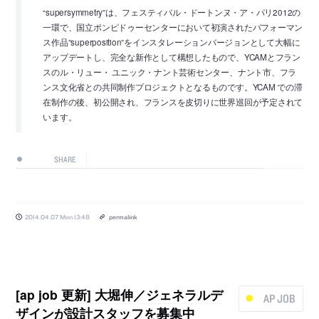
“supersymmetry”は、フェスティバル・ドートンヌ・ア・パリ2012の
一環で、国立ポンピドゥーセンターにおいて初演されたパフォーマン
ス作品”superposition”をインスタレーションバージョンとして大幅に
アップデートし、完全な新作として構想したもので、YCAMとフラン
スのル・リュー・ ユニック・ナント芸術センター、ナント市、フラ
ンス文化省との共同制作プロジェクトとなるものです。YCAM での滞
在制作の後、初公開され、フランスを皮切りに世界巡回が予定されて
います。
SHARE
2014.04.07 Mon 13:48
permalink
[ap job 更新] 大堀伸／ジェネラルデ
AP JOB
ザインが設計スタッフを募集中