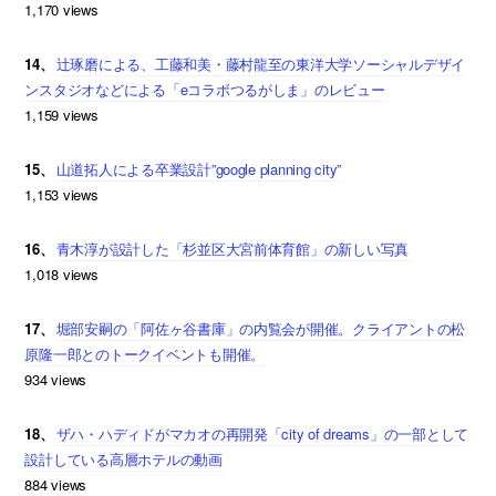
1,170 views
14、
辻琢磨による、工藤和美・藤村龍至の東洋大学ソーシャルデザイ
ンスタジオなどによる「eコラボつるがしま」のレビュー
1,159 views
15、
山道拓人による卒業設計”google planning city”
1,153 views
16、
青木淳が設計した「杉並区大宮前体育館」の新しい写真
1,018 views
17、
堀部安嗣の「阿佐ヶ谷書庫」の内覧会が開催。クライアントの松
原隆一郎とのトークイベントも開催。
934 views
18、
ザハ・ハディドがマカオの再開発「city of dreams」の一部として
設計している高層ホテルの動画
884 views