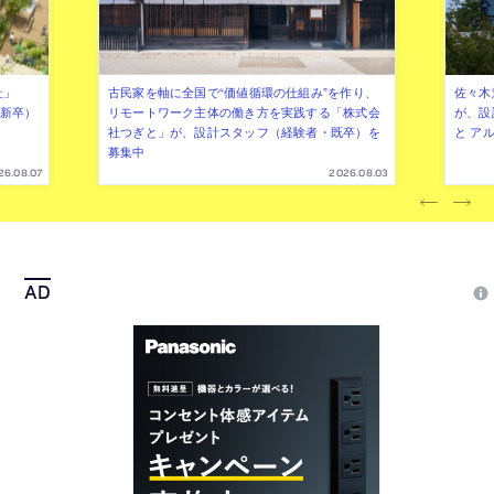
社」
古民家を軸に全国で“価値循環の仕組み”を作り、
佐々木慧
年新卒）
リモートワーク主体の働き方を実践する「株式会
が、設
社つぎと」が、設計スタッフ（経験者・既卒）を
と ア
募集中
26.08.07
2026.08.03