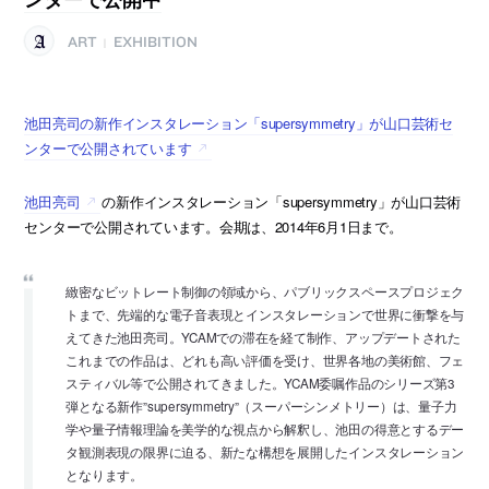
ART
EXHIBITION
|
池田亮司の新作インスタレーション「supersymmetry」が山口芸術セ
ンターで公開されています
池田亮司
の新作インスタレーション「supersymmetry」が山口芸術
センターで公開されています。会期は、2014年6月1日まで。
緻密なビットレート制御の領域から、パブリックスペースプロジェク
トまで、先端的な電子音表現とインスタレーションで世界に衝撃を与
えてきた池田亮司。YCAMでの滞在を経て制作、アップデートされた
これまでの作品は、どれも高い評価を受け、世界各地の美術館、フェ
スティバル等で公開されてきました。YCAM委嘱作品のシリーズ第3
弾となる新作”supersymmetry”（スーパーシンメトリー）は、量子力
学や量子情報理論を美学的な視点から解釈し、池田の得意とするデー
タ観測表現の限界に迫る、新たな構想を展開したインスタレーション
となります。