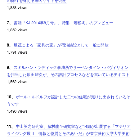
の保存を訴える署名サイトを公開
1,888 views
7、
書籍『KJ 2014年8月号』、特集「若松均」のプレビュー
1,852 views
8、
坂茂による「家具の家」が宿泊施設として一般に開放
1,791 views
9、
スミルハン・ラディック事務所でサーペンタイン・パヴィリオン
を担当した原田雄次が、その設計プロセスなどを書いているテキスト
1,562 views
10、
ポール・ルドルフが設計した二つの住宅が売りに出されているそ
うです
1,490 views
11、
中山英之研究室、藤村龍至研究室など14組が出展する「マテリア
ライジング展Ⅱ 情報と物質とそのあいだ」が東京藝術大学大学美術