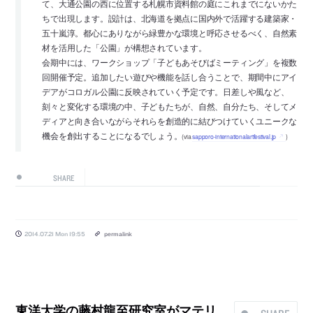
て、大通公園の西に位置する札幌市資料館の庭にこれまでにないかた
ちで出現します。設計は、北海道を拠点に国内外で活躍する建築家・
五十嵐淳。都心にありながら緑豊かな環境と呼応させるべく、自然素
材を活用した「公園」が構想されています。
会期中には、ワークショップ「子どもあそびばミーティング」を複数
回開催予定。追加したい遊びや機能を話し合うことで、期間中にアイ
デアがコロガル公園に反映されていく予定です。日差しや風など、
刻々と変化する環境の中、子どもたちが、自然、自分たち、そしてメ
ディアと向き合いながらそれらを創造的に結びつけていくユニークな
機会を創出することになるでしょう。
(via
sapporo-internationalartfestival.jp
)
SHARE
2014.07.21 Mon 19:55
permalink
東洋大学の藤村龍至研究室がマテリ