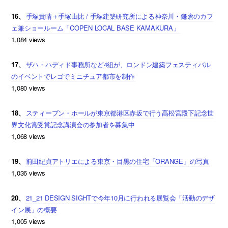
16、
手塚貴晴＋手塚由比 / 手塚建築研究所による神奈川・鎌倉のカフ
ェ兼ショールーム「COPEN LOCAL BASE KAMAKURA」
1,084 views
17、
ザハ・ハディド事務所など4組が、ロンドン建築フェスティバル
のイベントでレゴでミニチュア都市を制作
1,080 views
18、
スティーブン・ホールが東京都港区赤坂で行う高松宮殿下記念世
界文化賞受賞記念講演会の参加者を募集中
1,068 views
19、
前田紀貞アトリエによる東京・目黒の住宅「ORANGE」の写真
1,036 views
20、
21_21 DESIGN SIGHTで今年10月に行われる展覧会「活動のデザ
イン展」の概要
1,005 views