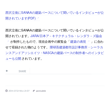
西沢立衛にSANAAの建築パースについて聞いているインタビューが公
開されています(PDF)
西沢立衛にSANAAの建築パースについて聞いているインタビューが公
開されています。
JARA/日本ア－キテクチュラル・レンダラ－ズ協会
が制作したもので、現在企画中の展覧会「
建築の表現
」に合わ
せて収録された物のようです。
隈研吾建築都市設計事務所・シーラカ
ンスアンドアソシエイツ・NASCAの建築パースの制作者へのインタビ
ューも公開
されています。
SHARE
2014.07.21 Mon 21:07
permalink