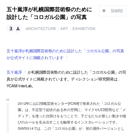
五十嵐淳が札幌国際芸術祭のために
SHARE
設計した「コロガル公園」の写真
ARCHITECTURE
ART
EXHIBITION
|
|
五十嵐淳が札幌国際芸術祭のために設計した「コロガル公園」の写真
が公式サイトに掲載されています
五十嵐淳
が札幌国際芸術祭のために設計した「コロガル公園」の写
真が公式サイトに掲載されています。ディレクション/研究開発は、
YCAM InterLab。
2012年に山口情報芸術センター[YCAM]で発表された「コロガル公
園」は、不定型で起伏のある木の空間に、マイクやLED照明など「メ
ディア」を使った仕掛けをもつことで、子どもたちが新しい動きや遊
びのルールを生み出すことを触発するインスタレーションです。
SIAF2014では、この「コロガル公園」が、初の屋外バージョンとし