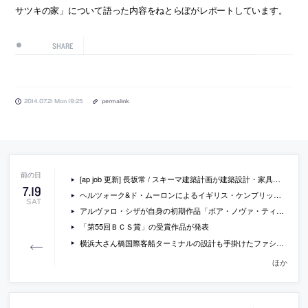
サツキの家」について語った内容をねとらぼがレポートしています。
SHARE
2014.07.21 Mon 19:25
permalink
[ap job 更新] 長坂常 / スキーマ建築計画が建築設計・家具設計スタッフおよびマネージメントスタッフを募集中
7
.
19
ヘルツォーク&ド・ムーロンによるイギリス・ケンブリッジの製薬会社・アストラゼネカの本社・研究開発所の画像
SAT
アルヴァロ・シザが自身の初期作品「ボア・ノヴァ・ティーハウス」を修復、営業も再開
「第55回ＢＣＳ賞」の受賞作品が発表
横浜大さん橋国際客船ターミナルの設計も手掛けたファシッド・ムサビの講演会が早稲田大学で開催[2014/7/22]
ほか