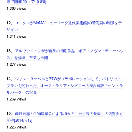
館で開催[2014/7/19-8/8]
1,366 views
12、
ユニクロがMoMA(ニューヨーク近代美術館)の警備員の制服をデ
ザイン
1,311 views
13、
アルヴァロ・シザが自身の初期作品「ボア・ノヴァ・ティーハウ
ス」を修復、営業も再開
1,277 views
14、
ジャン・ヌーベルとPTWがコラボレーションして、パトリック・
ブランも関わった、オーストラリア・シドニーの複合施設「セントラ
ルパーク」の写真
1,269 views
15、
藤野高志 / 生物建築舎による埼玉の「鹿手袋の長屋」の内覧会が
開催[2014/7/13]
1,225 views