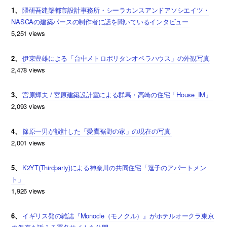
1、
隈研吾建築都市設計事務所・シーラカンスアンドアソシエイツ・
NASCAの建築パースの制作者に話を聞いているインタビュー
5,251 views
2、
伊東豊雄による「台中メトロポリタンオペラハウス」の外観写真
2,478 views
3、
宮原輝夫 / 宮原建築設計室による群馬・高崎の住宅「House_IM」
2,093 views
4、
篠原一男が設計した「愛鷹裾野の家」の現在の写真
2,001 views
5、
K2YT(Thirdparty)による神奈川の共同住宅「逗子のアパートメン
ト」
1,926 views
6、
イギリス発の雑誌『Monocle（モノクル）』がホテルオークラ東京