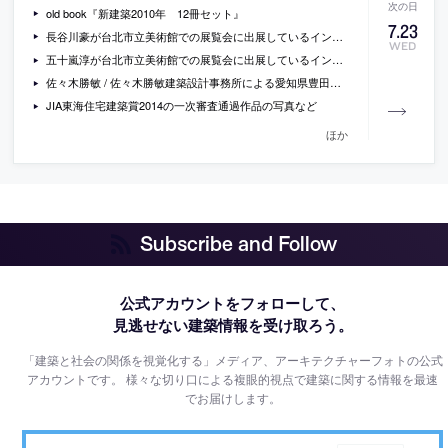
old book『新建築2010年 12冊セット』
7
.
23
長谷川豪が台北市立美術館での展覧会に出展しているインスタレーションの写真
WED
五十嵐淳が台北市立美術館での展覧会に出展しているインスタレーション「縮尺の森」の写真
佐々木勝敏 / 佐々木勝敏建築設計事務所による愛知県豊田市の住宅「志賀の光路」
JIA東海住宅建築賞2014の一次審査通過作品の写真など
ほか
Subscribe and Follow
公式アカウントをフォローして、
見逃せない建築情報を受け取ろう。
「建築と社会の関係を視覚化する」メディア、アーキテクチャーフォトの公式
アカウントです。
様々な切り口による複眼的視点で建築に関する情報を最速
でお届けします。