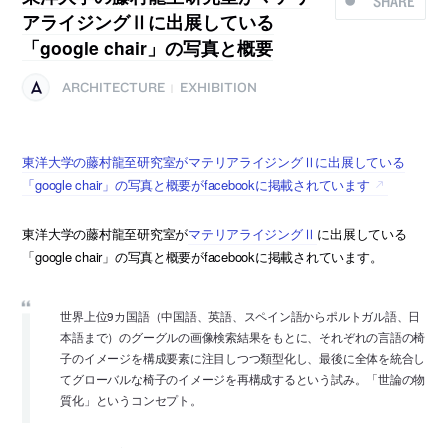
SHARE
アライジングⅡに出展している
「google chair」の写真と概要
ARCHITECTURE
EXHIBITION
|
東洋大学の藤村龍至研究室がマテリアライジングⅡに出展している
「google chair」の写真と概要がfacebookに掲載されています
東洋大学の藤村龍至研究室が
マテリアライジングⅡ
に出展している
「google chair」の写真と概要がfacebookに掲載されています。
世界上位9カ国語（中国語、英語、スペイン語からポルトガル語、日
本語まで）のグーグルの画像検索結果をもとに、それぞれの言語の椅
子のイメージを構成要素に注目しつつ類型化し、最後に全体を統合し
てグローバルな椅子のイメージを再構成するという試み。「世論の物
質化」というコンセプト。