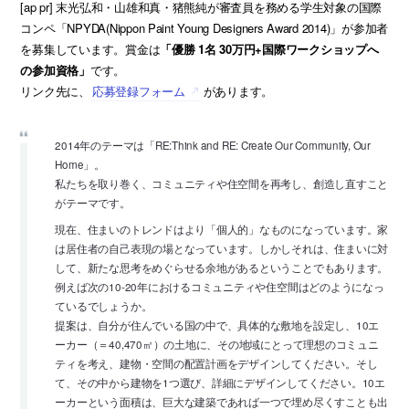
[ap pr] 末光弘和・山雄和真・猪熊純が審査員を務める学生対象の国際
コンペ「NPYDA(Nippon Paint Young Designers Award 2014)」が参加者
を募集しています。賞金は
「優勝 1名 30万円+国際ワークショップへ
の参加資格」
です。
リンク先に、
応募登録フォーム
があります。
2014年のテーマは「RE:Think and RE: Create Our Community, Our
Home」。
私たちを取り巻く、コミュニティや住空間を再考し、創造し直すこと
がテーマです。
現在、住まいのトレンドはより「個人的」なものになっています。家
は居住者の自己表現の場となっています。しかしそれは、住まいに対
して、新たな思考をめぐらせる余地があるということでもあります。
例えば次の10-20年におけるコミュニティや住空間はどのようになっ
ているでしょうか。
提案は、自分が住んでいる国の中で、具体的な敷地を設定し、10エ
ーカー（＝40,470㎡）の土地に、その地域にとって理想のコミュニ
ティを考え、建物・空間の配置計画をデザインしてください。そし
て、その中から建物を1つ選び、詳細にデザインしてください。10エ
ーカーという面積は、巨大な建築であれば一つで埋め尽くすことも出