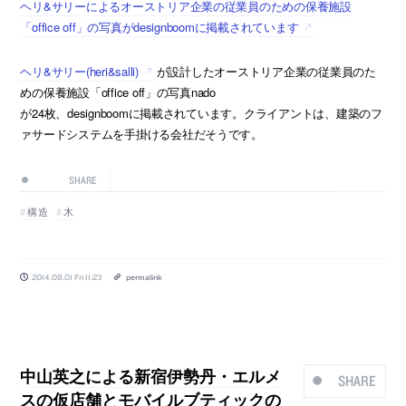
ヘリ&サリーによるオーストリア企業の従業員のための保養施設
「office off」の写真がdesignboomに掲載されています
ヘリ&サリー(heri&salli)
が設計したオーストリア企業の従業員のた
めの保養施設「office off」の写真nado
が24枚、designboomに掲載されています。クライアントは、建築のフ
ァサードシステムを手掛ける会社だそうです。
SHARE
構造
木
2014.08.01 Fri 11:23
permalink
中山英之による新宿伊勢丹・エルメ
SHARE
スの仮店舗とモバイルブティックの