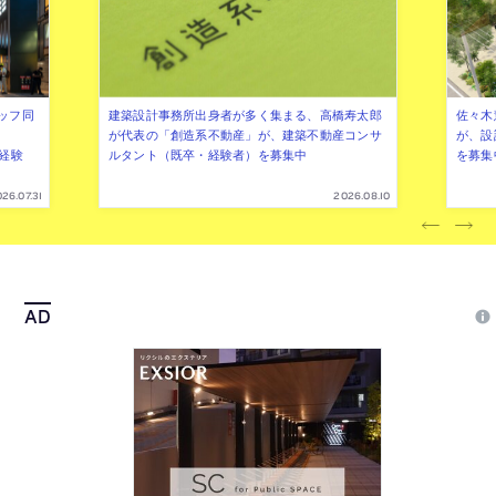
ッフ同
建築設計事務所出身者が多く集まる、高橋寿太郎
佐々木慧
が代表の「創造系不動産」が、建築不動産コンサ
が、設
（経験
ルタント（既卒・経験者）を募集中
を募集
26.07.31
2026.08.10