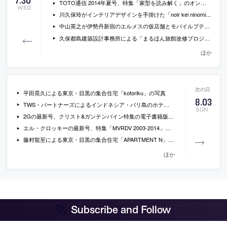
7
.
30
TOTO通信 2014年夏号、特集「家型を読み解く」のオンライン版
WED
川久保玲がインテリアデザインを手掛けた「noir kei ninomiya」のポップアップストアの写真
中山英之が伊勢丹新宿のエルメスの仮店舗とモバイルブティックの空間構成を手掛ける事に
久保都島建築設計事務所による「まるほん旅館改修プロジェクト」の模型写真とレポートなど
ほか
平田晃久による東京・目黒の集合住宅「kotoriku」の写真
8
.
03
TWS・パートナーズによるインドネシア・バリ島のホテル「Akmani Legian」の写真
SUN
2Gの最新号、クリスト&ガンテンバイン特集の電子書籍版（￥2,205）
エル・クロッキーの最新号、特集「MVRDV 2003-2014」の電子書籍版(￥2,051)
藤村龍至による東京・目黒の集合住宅「APARTMENT N」の写真など
ほか
Subscribe and Follow