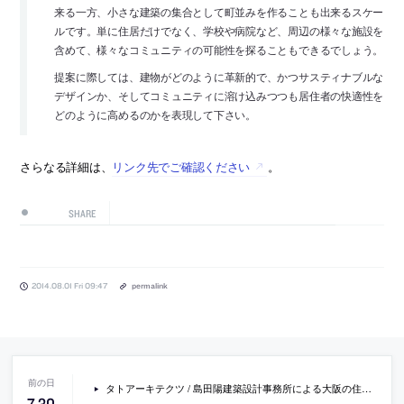
来る一方、小さな建築の集合として町並みを作ることも出来るスケー
ルです。単に住居だけでなく、学校や病院など、周辺の様々な施設を
含めて、様々なコミュニティの可能性を探ることもできるでしょう。
提案に際しては、建物がどのように革新的で、かつサスティナブルな
デザインか、そしてコミュニティに溶け込みつつも居住者の快適性を
どのように高めるのかを表現して下さい。
さらなる詳細は、
リンク先でご確認ください
。
SHARE
2014.08.01 Fri 09:47
permalink
タトアーキテクツ / 島田陽建築設計事務所による大阪の住宅「石切の住居」の動画