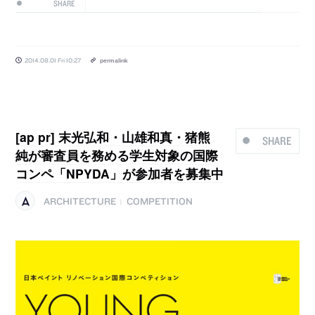
SHARE
2014.08.01 Fri 10:27
permalink
[ap pr] 末光弘和・山雄和真・猪熊
SHARE
純が審査員を務める学生対象の国際
コンペ「NPYDA」が参加者を募集中
ARCHITECTURE
COMPETITION
|