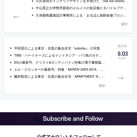
川久保玲がインテリアデザインを手掛けた「noir kei ninomiya」のポップアップストアの写真
中山英之が伊勢丹新宿のエルメスの仮店舗とモバイルブティックの空間構成を手掛ける事に
久保都島建築設計事務所による「まるほん旅館改修プロジェクト」の模型写真とレポートなど
ほか
平田晃久による東京・目黒の集合住宅「kotoriku」の写真
8
.
03
TWS・パートナーズによるインドネシア・バリ島のホテル「Akmani Legian」の写真
SUN
2Gの最新号、クリスト&ガンテンバイン特集の電子書籍版（￥2,205）
エル・クロッキーの最新号、特集「MVRDV 2003-2014」の電子書籍版(￥2,051)
藤村龍至による東京・目黒の集合住宅「APARTMENT N」の写真など
ほか
Subscribe and Follow
公式アカウントをフォローして、