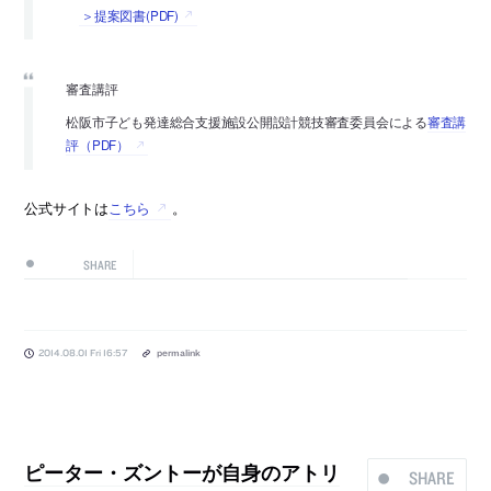
＞提案図書(PDF)
審査講評
松阪市子ども発達総合支援施設公開設計競技審査委員会による
審査講
評（PDF）
公式サイトは
こちら
。
SHARE
2014.08.01 Fri 16:57
permalink
ピーター・ズントーが自身のアトリ
SHARE