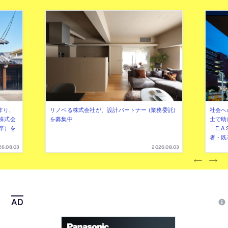
作り、
リノベる株式会社が、設計パートナー (業務委託)
社会へ
株式会
を募集中
士で助
卒）を
「E.A
者・既
26.08.03
2026.08.03