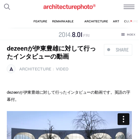
2014
.
8
.
01
FRI
dezeenが伊東豊雄に対して行っ
SHARE
たインタビューの動画
ARCHITECTURE
VIDEO
|
dezeenが伊東豊雄に対して行ったインタビューの動画です。英語の字
幕付。