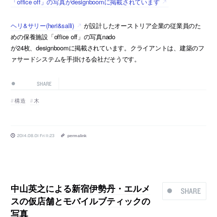
「office off」の写真がdesignboomに掲載されています
ヘリ&サリー(heri&salli)
が設計したオーストリア企業の従業員のた
めの保養施設「office off」の写真nado
が24枚、designboomに掲載されています。クライアントは、建築のフ
ァサードシステムを手掛ける会社だそうです。
SHARE
構造
木
2014.08.01 Fri 11:23
permalink
中山英之による新宿伊勢丹・エルメ
SHARE
スの仮店舗とモバイルブティックの
写真