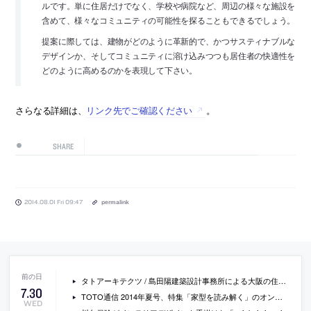
ルです。単に住居だけでなく、学校や病院など、周辺の様々な施設を
含めて、様々なコミュニティの可能性を探ることもできるでしょう。
提案に際しては、建物がどのように革新的で、かつサスティナブルな
デザインか、そしてコミュニティに溶け込みつつも居住者の快適性を
どのように高めるのかを表現して下さい。
さらなる詳細は、
リンク先でご確認ください
。
SHARE
2014.08.01 Fri 09:47
permalink
タトアーキテクツ / 島田陽建築設計事務所による大阪の住宅「石切の住居」の動画
7
.
30
TOTO通信 2014年夏号、特集「家型を読み解く」のオンライン版
WED