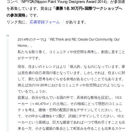
コンペ「NPYDA(Nippon Paint Young Designers Award 2014)」が参加者
を募集しています。賞金は
「優勝 1名 30万円+国際ワークショップへ
の参加資格」
です。
リンク先に、
応募登録フォーム
があります。
2014年のテーマは「RE:Think and RE: Create Our Community, Our
Home」。
私たちを取り巻く、コミュニティや住空間を再考し、創造し直すこと
がテーマです。
現在、住まいのトレンドはより「個人的」なものになっています。家
は居住者の自己表現の場となっています。しかしそれは、住まいに対
して、新たな思考をめぐらせる余地があるということでもあります。
例えば次の10-20年におけるコミュニティや住空間はどのようになっ
ているでしょうか。
提案は、自分が住んでいる国の中で、具体的な敷地を設定し、10エ
ーカー（＝40,470㎡）の土地に、その地域にとって理想のコミュニ
ティを考え、建物・空間の配置計画をデザインしてください。そし
て、その中から建物を1つ選び、詳細にデザインしてください。10エ
ーカーという面積は、巨大な建築であれば一つで埋め尽くすことも出
来る一方、小さな建築の集合として町並みを作ることも出来るスケー