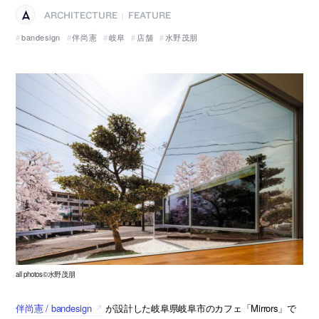
ARCHITECTURE
FEATURE
|
bandesign
伴尚憲
岐阜
店舗
水野茂朋
all photos©水野茂朋
伴尚憲 / bandesign
が設計した岐阜県岐阜市のカフェ「Mirrors」で