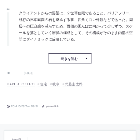
クライアントからの要望は、２世帯住宅であること、バリアフリー、
既存の日本庭園の石を継承する事、四角く白い外観などであった。周
辺への圧迫感を減らすため、西側の田んぼに向かって少しずつ、スケ
ールを落としていく層状の構成として、その構成がそのまま内部の空
間にダイナミックに反映している。
続きを読む
SHARE
APERTOZERO
住宅
岐阜
武藤圭太郎
2014.10.28 Tue 09:31
permalink