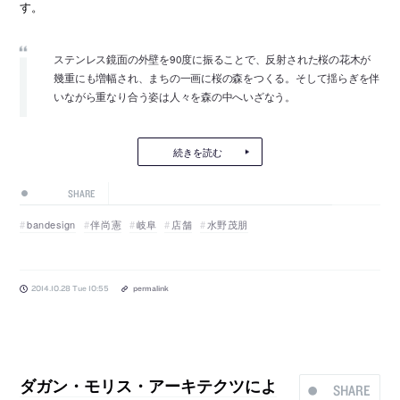
す。
ステンレス鏡面の外壁を90度に振ることで、反射された桜の花木が
幾重にも増幅され、まちの一画に桜の森をつくる。そして揺らぎを伴
いながら重なり合う姿は人々を森の中へいざなう。
続きを読む
SHARE
bandesign
伴尚憲
岐阜
店舗
水野茂朋
2014.10.28 Tue 10:55
permalink
ダガン・モリス・アーキテクツによ
SHARE