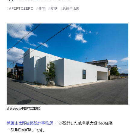
APERTOZERO
住宅
岐阜
武藤圭太郎
all photos©APERTOZERO
武藤圭太郎建築設計事務所
が設計した岐阜県大垣市の住宅
「SUNOMATA」です。