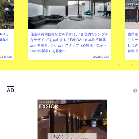
NC.」
住宅や共同住宅などを手掛け、“合理的でシンプル
古民家
募集中
なデザイン”を志向する「PANDA：山本浩三建築
リモー
設計事務所」が、設計スタッフ（経験者・既卒・
社つぎ
2027年新卒）を募集中
募集中
26.07.30
2026.07.29