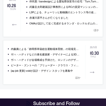
伴尚憲 / bandesignによる愛知県弥富市の住宅「Turn,Turn,Turn,」
10
.
26
武藤圭太郎建築設計事務所によるRCの賃貸マンションの一室のリノベーション「RENOVATION M」
SUN
L3Pによる、チューリッヒ動物園のエントランス等の改修と増築の写真など
赤瀬川原平さんが亡くなりました
OMAが設計して近く完成するオランダ・ロッテルダムの複合ビル「Stadskantoor」の現場写真
ほか
内藤廣による「静岡県草薙総合運動場体育館」の現場見学会が開催[2014/11/7]
10
.
30
ザハ・ハディドなどの著名建築家・デザイナーによる3Dプリント製の椅子などの写真
THU
ザハ・ハディドが会場構成を手掛けた、ロンドンのデザインミュージアムでの展覧会「Women Fashion Power」の会場写真
ピーター・ズントーの「ブリューダー・クラウス・フィールド・チャペル」で、音楽家イサン・エンダースがチェロを演奏している動画
[ap job 更新] voidが設計・デザイン スタッフを募集中
ほか
Subscribe and Follow