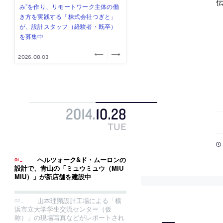
式会社」が、設計スタッフ（経験
み”を作り、リモートワーク主体の働
ー (業務委託) を募集中
け、スタッフ同士で助け合う環境づ
ALA INC.」が、設計スタッフ・アル
者・既卒・2027年新卒）を募集中
き方を実践する「株式会社つぎと」
くりも行う「E.A.S.T.architects」
バイト・事務職を募集中
が、設計スタッフ（経験者・既卒）
が、設計スタッフ（経験者・既卒・
を募集中
2027年新卒）を募集中
2026.08.07
2026.08.03
2026.08.03
2026.07.31
2026.07.30
2014
.
10
.
28
TUE
ヘルツォーク&ド・ムーロンの
設計で、青山の「ミュウミュウ（MIU
MIU）」が新店舗を建設中
山本理顕設計工場による「横
浜市立大学学生交流センター（仮
称）」の現場写真などがレポートされ