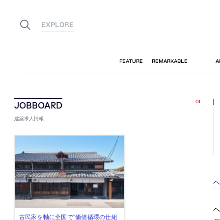
建築求人情報
ヘ
ヘ
佐々木慧が主宰する「axonometric株
古民家を軸に全国で“価値循環の仕組
リノベる株式会社が、設計パートナ
社会への影響力のある建築を手掛
代官山を拠点に活動する「梅澤竜也 /