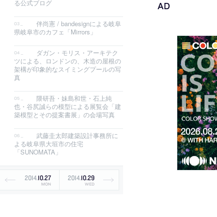
る公式ブログ
伴尚憲 / bandesignによる岐阜
県岐阜市のカフェ「Mirrors」
ダガン・モリス・アーキテク
ツによる、ロンドンの、木造の屋根の
架構が印象的なスイミングプールの写
真
隈研吾・妹島和世・石上純
也・谷尻誠らの模型による展覧会「建
築模型とその提案書展」の会場写真
武藤圭太郎建築設計事務所に
よる岐阜県大垣市の住宅
「SUNOMATA」
2014
.
10
.
27
2014
.
10
.
29
MON
WED