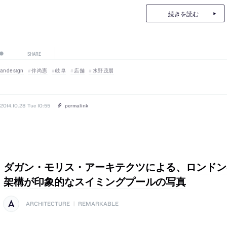
続きを読む
SHARE
andesign
伴尚憲
岐阜
店舗
水野茂朋
2014.10.28 Tue 10:55
permalink
ダガン・モリス・アーキテクツによる、ロンドン
架構が印象的なスイミングプールの写真
ARCHITECTURE
|
REMARKABLE