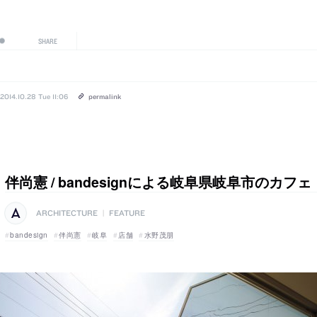
SHARE
2014.10.28 Tue 11:06
permalink
伴尚憲 / bandesignによる岐阜県岐阜市のカフェ「M
ARCHITECTURE
|
FEATURE
bandesign
伴尚憲
岐阜
店舗
水野茂朋