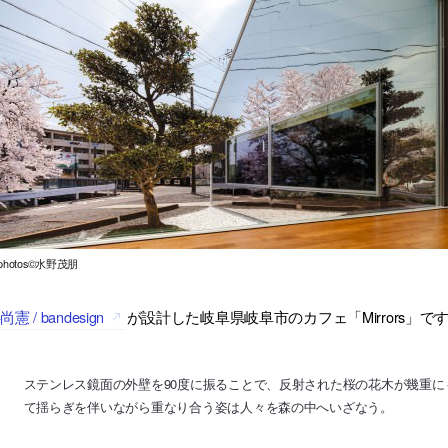
l photos©水野茂朋
尚憲 / bandesign
が設計した岐阜県岐阜市のカフェ「Mirrors」で
ステンレス鏡面の外壁を90度に振ることで、反射された桜の花木が幾重
て揺らぎを伴いながら重なり合う姿は人々を森の中へいざなう。