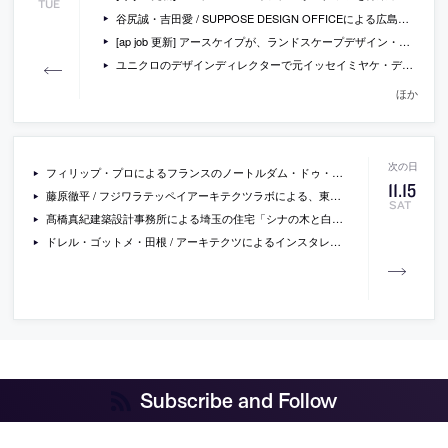
TUE
谷尻誠・吉田愛 / SUPPOSE DESIGN OFFICEによる広島の住宅「高宮の小屋」の写真
[ap job 更新] アースケイプが、ランドスケープデザイン・ランドアート等のデザイナーを募集中
ユニクロのデザインディレクターで元イッセイミヤケ・デザイナーの滝沢直己の書籍『1億人の服のデザイン』
ほか
フィリップ・プロによるフランスのノートルダム・ドゥ・ロレットに建つリング状の第一次世界大戦の戦没者慰霊施設「The ring of remembrance」の写真
11
.
15
藤原徹平 / フジワラテッペイアーキテクツラボによる、東京の築44年の住宅リノベーション「POLY-HOUSE」の写真
SAT
髙橋真紀建築設計事務所による埼玉の住宅「シナの木と白い家」
ドレル・ゴットメ・田根 / アーキテクツによるインスタレーション「LIGHT is TIME」の日本凱旋展の会場写真
Subscribe and Follow