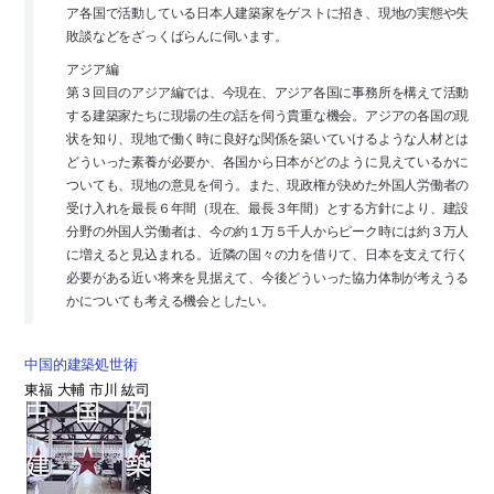
ア各国で活動している日本人建築家をゲストに招き、現地の実態や失
敗談などをざっくばらんに伺います。
アジア編
第３回目のアジア編では、今現在、アジア各国に事務所を構えて活動
する建築家たちに現場の生の話を伺う貴重な機会。アジアの各国の現
状を知り、現地で働く時に良好な関係を築いていけるような人材とは
どういった素養が必要か、各国から日本がどのように見えているかに
ついても、現地の意見を伺う。また、現政権が決めた外国人労働者の
受け入れを最長６年間（現在、最長３年間）とする方針により、建設
分野の外国人労働者は、今の約１万５千人からピーク時には約３万人
に増えると見込まれる。近隣の国々の力を借りて、日本を支えて行く
必要がある近い将来を見据えて、今後どういった協力体制が考えうる
かについても考える機会としたい。
中国的建築処世術
東福 大輔 市川 紘司