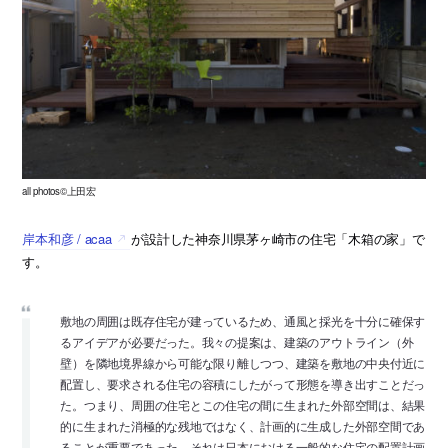
all photos©上田宏
岸本和彦 / acaa
が設計した神奈川県茅ヶ崎市の住宅「木箱の家」で
す。
敷地の周囲は既存住宅が建っているため、通風と採光を十分に確保す
るアイデアが必要だった。我々の提案は、建築のアウトライン（外
壁）を隣地境界線から可能な限り離しつつ、建築を敷地の中央付近に
配置し、要求される住宅の容積にしたがって形態を導き出すことだっ
た。つまり、周囲の住宅とこの住宅の間に生まれた外部空間は、結果
的に生まれた消極的な残地ではなく、計画的に生成した外部空間であ
ることが重要であった。それは日本における一般的な住宅の配置計画