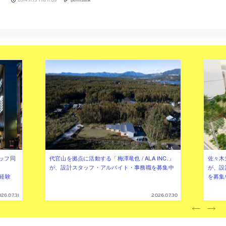
ッフ同
代官山を拠点に活動する「梅澤竜也 / ALA INC.」
佐々木慧
が、設計スタッフ・アルバイト・事務職を募集中
が、設
（経験
を募集
26.07.31
2026.07.30