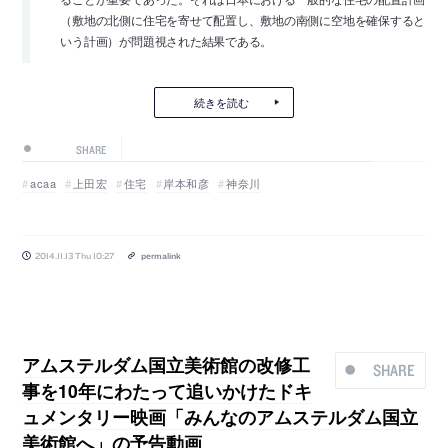
（敷地の北側に住宅を寄せて配置し、敷地の南側に空地を確保すると
いう計画）が問題視された結果である。
続きを読む
SHARE
acaa
上田宏
住宅
岸本和彦
神奈川
2014.11.13 Thu 10:27
permalink
アムステルダム国立美術館の改修工
SHARE
事を10年にわたって追いかけたドキ
ュメンタリー映画「みんなのアムステルダム国立
美術館へ」の予告動画