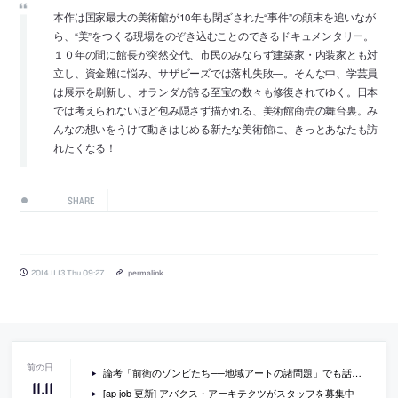
本作は国家最大の美術館が10年も閉ざされた“事件”の顛末を追いなが
ら、“美”をつくる現場をのぞき込むことのできるドキュメンタリー。
１０年の間に館長が突然交代、市民のみならず建築家・内装家とも対
立し、資金難に悩み、サザビーズでは落札失敗―。そんな中、学芸員
は展示を刷新し、オランダが誇る至宝の数々も修復されてゆく。日本
では考えられないほど包み隠さず描かれる、美術館商売の舞台裏。み
んなの想いをうけて動きはじめる新たな美術館に、きっとあなたも訪
れたくなる！
SHARE
2014.11.13 Thu 09:27
permalink
論考「前衛のゾンビたち──地域アートの諸問題」でも話題の藤田直哉と、星野太の対談『まちづくりと「地域アート」──「関係性の美学」の日本的文脈』
11
.
11
[ap job 更新] アバクス・アーキテクツがスタッフを募集中