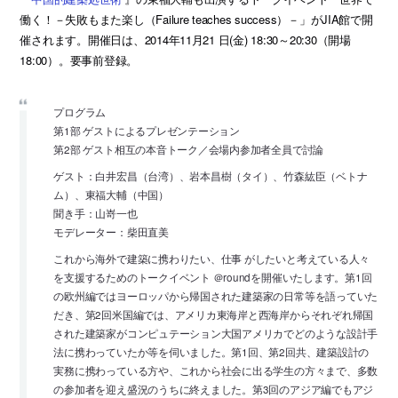
働く！－失敗もまた楽し（Failure teaches success）－」がJIA館で開
催されます。開催日は、2014年11月21 日(金) 18:30～20:30（開場
18:00）。要事前登録。
プログラム
第1部 ゲストによるプレゼンテーション
第2部 ゲスト相互の本音トーク／会場内参加者全員で討論
ゲスト：白井宏昌（台湾）、岩本昌樹（タイ）、竹森紘臣（ベトナ
ム）、東福大輔（中国）
聞き手：山嵜一也
モデレーター：柴田直美
これから海外で建築に携わりたい、仕事 がしたいと考えている人々
を支援するためのトークイベント ＠roundを開催いたします。第1回
の欧州編ではヨーロッパから帰国された建築家の日常等を語っていた
だき、第2回米国編では、アメリカ東海岸と西海岸からそれぞれ帰国
された建築家がコンピュテーション大国アメリカでどのような設計手
法に携わっていたか等を伺いました。第1回、第2回共、建築設計の
実務に携わっている方や、これから社会に出る学生の方々まで、多数
の参加者を迎え盛況のうちに終えました。第3回のアジア編でもアジ