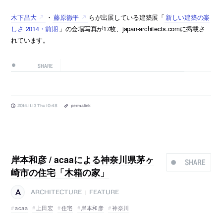
木下昌大
・
藤原徹平
らが出展している建築展「
新しい建築の楽
しさ 2014・前期
」の会場写真が17枚、japan-architects.comに掲載さ
れています。
SHARE
2014.11.13 Thu 10:48
permalink
岸本和彦 / acaaによる神奈川県茅ヶ
SHARE
崎市の住宅「木箱の家」
ARCHITECTURE
FEATURE
|
acaa
上田宏
住宅
岸本和彦
神奈川