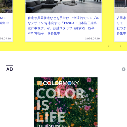
NC.」
住宅や共同住宅などを手掛け、“合理的でシンプル
古民家
募集中
なデザイン”を志向する「PANDA：山本浩三建築
リモー
設計事務所」が、設計スタッフ（経験者・既卒・
社つぎ
2027年新卒）を募集中
募集中
26.07.30
2026.07.29