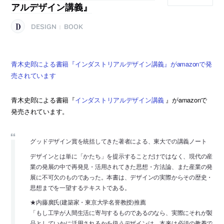
アルデザイン講義』
DESIGN
BOOK
|
青木史郎による書籍『インダストリアルデザイン講義』がamazonで発
売されています
青木史郎による書籍『
インダストリアルデザイン講義
』がamazonで
発売されています。
グッドデザイン賞を統括してきた著者による、東大での講義ノート
デザインとは単に「かたち」を提示することだけではなく、現代の産
業の発展の中で再発見・活用されてきた思想・方法論、また産業の発
展に不可欠のものであった。本書は、デザインの実際からその歴史・
思想までを一望するテキストである。
★内藤廣氏(建築家・東京大学名誉教授)推薦
「もし工学が人間生活に寄与するものであるのなら、実際にそれが製
品としていかに活用されるかを扱うデザインは、本来は必須の教養で