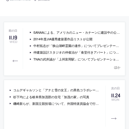
SANAAによる、アメリカのニュー・カナーンに建設中の公園とその施設「グレース・ファーム・プロジェクト」の現場写真など
11
.
19
2014年度JIA優秀建築選作品リストが公開
WED
中村拓志が「狭山湖畔霊園の連作」についてプレゼンテーションしている動画
仲建築設計スタジオの仲俊治が「食堂付きアパート」についてプレゼンテーションしている動画
TNAの武井誠が「上州富岡駅」についてプレゼンテーションしている動画
ほか
コムデギャルソンと「アナと雪の女王」の異色コラボレーションの写真など
11
.
24
杉下均による岐阜県加茂郡の住宅「加茂の家」の写真
MON
磯崎新らが、新国立競技場について、外国特派員協会で行った記者会見の動画