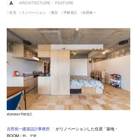
ARCHITECTURE
FEATURE
|
住宅
リノベーション
東京
平林克己
吉田裕一
all photos©平林克己
吉田裕一建築設計事務所
がリノベーションした住居「築地・
ROOM・H」です。