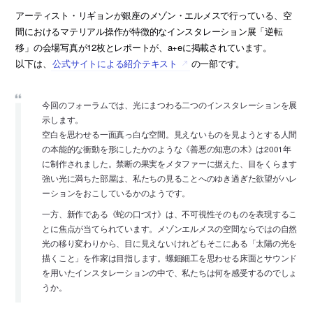
アーティスト・リギョンが銀座のメゾン・エルメスで行っている、空
間におけるマテリアル操作が特徴的なインスタレーション展「逆転
移」の会場写真が12枚とレポートが、a+eに掲載されています。
以下は、
公式サイトによる紹介テキスト
の一部です。
今回のフォーラムでは、光にまつわる二つのインスタレーションを展
示します。
空白を思わせる一面真っ白な空間。見えないものを見ようとする人間
の本能的な衝動を形にしたかのような《善悪の知恵の木》は2001年
に制作されました。禁断の果実をメタファーに据えた、目をくらます
強い光に満ちた部屋は、私たちの見ることへのゆき過ぎた欲望がハレ
ーションをおこしているかのようです。
一方、新作である《蛇の口づけ》は、不可視性そのものを表現するこ
とに焦点が当てられています。メゾンエルメスの空間ならではの自然
光の移り変わりから、目に見えないけれどもそこにある「太陽の光を
描くこと」を作家は目指します。螺鈿細工を思わせる床面とサウンド
を用いたインスタレーションの中で、私たちは何を感受するのでしょ
うか。