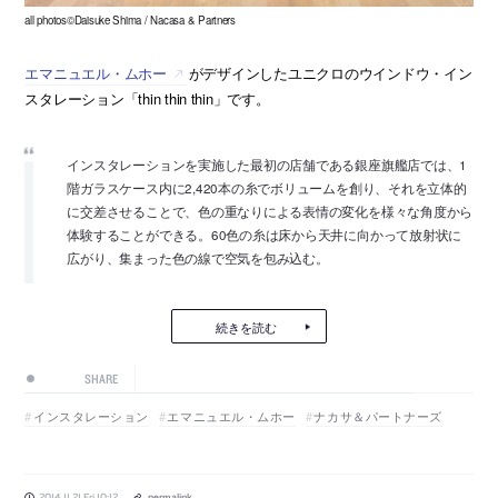
all photos©Daisuke Shima / Nacasa & Partners
エマニュエル・ムホー
がデザインしたユニクロのウインドウ・イン
スタレーション「thin thin thin」です。
インスタレーションを実施した最初の店舗である銀座旗艦店では、1
階ガラスケース内に2,420本の糸でボリュームを創り、それを立体的
に交差させることで、色の重なりによる表情の変化を様々な角度から
体験することができる。60色の糸は床から天井に向かって放射状に
広がり、集まった色の線で空気を包み込む。
続きを読む
SHARE
インスタレーション
エマニュエル・ムホー
ナカサ＆パートナーズ
2014.11.21 Fri 10:12
permalink