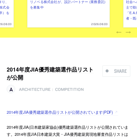
作り、
リノベる株式会社が、設計パートナー (業務委託)
社会へ
株式会
を募集中
士で助
卒）を
「E.A
者・既
26.08.03
2026.08.03
2014年度JIA優秀建築選作品リスト
SHARE
が公開
ARCHITECTURE
COMPETITION
|
2014年度JIA優秀建築選作品リストが公開されています(PDF)
2014年度JIA(日本建築家協会)優秀建築選作品リストが公開されていま
す。2014年度JIA日本建築大賞・JIA優秀建築賞現地審査作品リストは