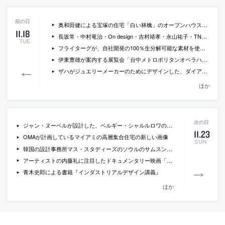
奥和田健による宝塚の住宅「白い林檎」のオープンハウスが開催[2014/11/30・12/1]
11
.
18
長坂常・中村竜治・On design・吉村靖孝・永山祐子・TNAとフランス人建築家6組による建築展「PARIS TOKYO – 都市の生成と継承をめぐる対話 -」の会場写真
TUE
フライターグが、自社開発の100％生分解可能な素材を使用したアパレルラインを発売
伊東豊雄が案内する展覧会「台中メトロポリタンオペラハウスの軌跡 2005-2014」の動画
ザハがジュエリーメーカーのためにデザインした、ダイアモンドとホワイトゴールドを使用したブレスレットの写真
ほか
ジャン・ヌーベルが設計した、ベルギー・シャルルロワの、警察本部とダンス施設の増築の写真
11
.
23
OMAが計画しているマイアミの高層集合住宅の新しい画像
SUN
韓国の設計事務所マス・スタディーズのソウルのサムスン美術館プラトーでの建築展「before/after mass studies does architecture」の会場写真など
アーティストの内藤礼に注目したドキュメンタリー映画「あえかなる部屋 内藤礼と、光たち」の予告編
青木史郎による書籍『インダストリアルデザイン講義』
ほか