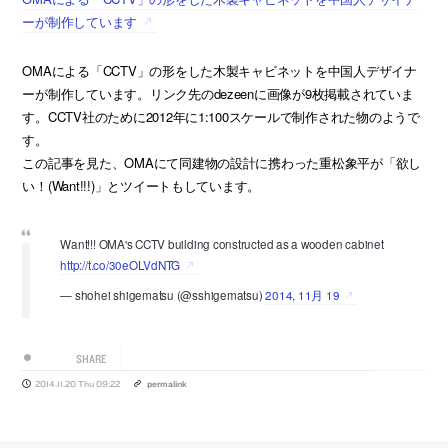
ーが制作しています
OMAによる「CCTV」の形をした木製キャビネットを中国人デザイナ
ーが制作しています。リンク先のdezeenに画像が9枚掲載されていま
す。CCTV社のために2012年に1:100スケールで制作された物のようで
す。
この記事を見た、OMAにて同建物の設計に携わった重松象平が「欲し
い！(Want!!!)」とツイートもしています。
Want!!! OMA's CCTV building constructed as a wooden cabinet
http://t.co/30eOLVdNTG
— shohei shigematsu (@sshigematsu)
2014, 11月 19
SHARE
2014.11.20 Thu 09:22
permalink