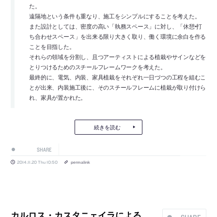
た。
遠隔地という条件も重なり、施工をシンプルにすることを考えた。
また設計としては、密度の高い「執務スペース」に対し、「休憩•打
ち合わせスペース」を出来る限り大きく取り、働く環境に余白を作る
ことを目指した。
それらの領域を分割し、且つアーティストによる植栽やサインなどを
とりつけるためのスチールフレームワークを考えた。
最終的に、電気、内装、家具植栽をそれぞれ一日づつの工程を組むこ
とが出来、内装施工後に、そのスチールフレームに植栽が取り付けら
れ、家具が置かれた。
続きを読む
SHARE
2014.11.20 Thu 10:50
permalink
カルロス・カスタニェイラによる、