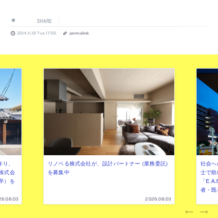
SHARE
2014.11.18 Tue 17:05
permalink
作り、
リノベる株式会社が、設計パートナー (業務委託)
社会へ
株式会
を募集中
士で助
卒）を
「E.A
者・既
26.08.03
2026.08.03