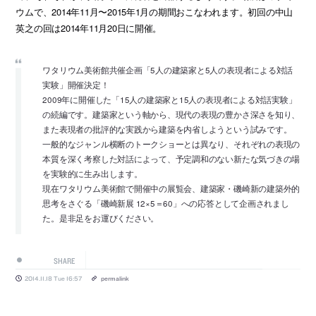
ウムで、2014年11月〜2015年1月の期間おこなわれます。初回の中山
英之の回は2014年11月20日に開催。
ワタリウム美術館共催企画「5人の建築家と5人の表現者による対話
実験」開催決定！
2009年に開催した「15人の建築家と15人の表現者による対話実験」
の続編です。建築家という軸から、現代の表現の豊かさ深さを知り、
また表現者の批評的な実践から建築を内省しようという試みです。
一般的なジャンル横断のトークショーとは異なり、それぞれの表現の
本質を深く考察した対話によって、予定調和のない新たな気づきの場
を実験的に生み出します。
現在ワタリウム美術館で開催中の展覧会、建築家・磯崎新の建築外的
思考をさぐる「磯崎新展 12×5＝60」への応答として企画されまし
た。是非足をお運びください。
SHARE
2014.11.18 Tue 16:57
permalink