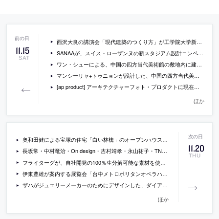
西沢大良の講演会「現代建築のつくり方」が工学院大学新宿キャンパスで開催[2014/11/18]
11
.
15
SANAAが、スイス・ローザンヌの新スタジアム設計コンペに応募した提案の画像など
SAT
ワン・シューによる、中国の四方当代美術館の敷地内に建てられた住宅「san-he residence」の写真
マンシーリャ+トゥニョンが設計した、中国の四方当代美術館の敷地内に建てられた住宅「fo shou」の写真など
[ap product] アーキテクチャーフォト・プロダクトに現在掲載されている製品情報一覧(2014/11/17)
ほか
奥和田健による宝塚の住宅「白い林檎」のオープンハウスが開催[2014/11/30・12/1]
11
.
20
長坂常・中村竜治・On design・吉村靖孝・永山祐子・TNAとフランス人建築家6組による建築展「PARIS TOKYO – 都市の生成と継承をめぐる対話 -」の会場写真
THU
フライターグが、自社開発の100％生分解可能な素材を使用したアパレルラインを発売
伊東豊雄が案内する展覧会「台中メトロポリタンオペラハウスの軌跡 2005-2014」の動画
ザハがジュエリーメーカーのためにデザインした、ダイアモンドとホワイトゴールドを使用したブレスレットの写真
ほか