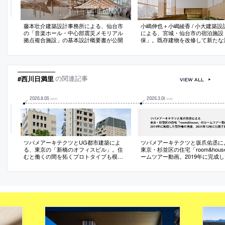
藤本壮介建築設計事務所による、仙台市
小嶋伸也＋小嶋綾香 / 小大建築設
の「音楽ホール・中心部震災メモリアル
による、宮城・仙台市の宿泊施設
拠点複合施設」の基本設計概要書が公開
保」。既存建物を改修して新たな
にする計画。周辺に存在する“美
と風景”に呼応するように、色彩
えて“当地の民芸品”も取り込む空
向。一部の客室では地域の伝説も
て取り入れる
#西川日満里
の関連記事
VIEW ALL
2026
.
8
.
05
2026
.
3
.
01
WED
SUN
ツバメアーキテクツとUG都市建築によ
ツバメアーキテクツと坂爪佑丞に
る、東京の「新橋のオフィスビル」。住
東京・杉並区の住宅「room&hou
むと働くの間を拓くプロトタイプも模
ームツアー動画。2019年に完成
索。“コモンスペース”を散りばめて入居者
者の自邸。2025年12月に公開さ
が建物全体を使用可能とし、執務空間で
は給湯機能を窓際に配置して交流を促
進。外観は近景と遠景の両方で質感とリ
ズムの感受を意図