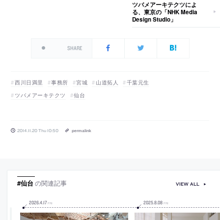
ツバメアーキテクツによ
る、東京の「NHK Media
Design Studio」
SHARE
西川日満里
事務所
宮城
山道拓人
千葉元生
ツバメアーキテクツ
仙台
2014.11.20 Thu 10:50
permalink
#仙台
の関連記事
VIEW ALL
2026
.
4
.
17
2025
.
8
.
08
FRI
FRI