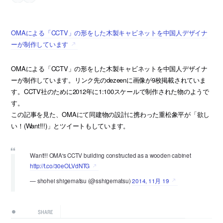
OMAによる「CCTV」の形をした木製キャビネットを中国人デザイナ
ーが制作しています
OMAによる「CCTV」の形をした木製キャビネットを中国人デザイナ
ーが制作しています。リンク先のdezeenに画像が9枚掲載されていま
す。CCTV社のために2012年に1:100スケールで制作された物のようで
す。
この記事を見た、OMAにて同建物の設計に携わった重松象平が「欲し
い！(Want!!!)」とツイートもしています。
Want!!! OMA's CCTV building constructed as a wooden cabinet
http://t.co/30eOLVdNTG
— shohei shigematsu (@sshigematsu)
2014, 11月 19
SHARE