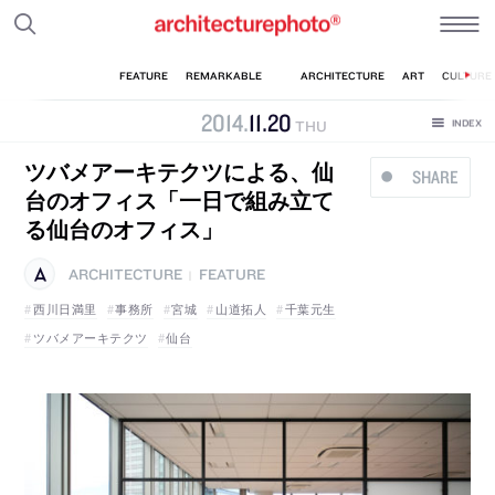
2014
.
11
.
20
THU
ツバメアーキテクツによる、仙
SHARE
台のオフィス「一日で組み立て
る仙台のオフィス」
ARCHITECTURE
FEATURE
|
西川日満里
事務所
宮城
山道拓人
千葉元生
ツバメアーキテクツ
仙台