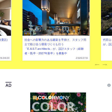
務委託)
社会への影響力のある建築を手掛け、スタッフ同
代官山を
士で助け合う環境づくりも行う
が、設
「E.A.S.T.architects」が、設計スタッフ（経験
者・既卒・2027年新卒）を募集中
26.08.03
2026.07.31