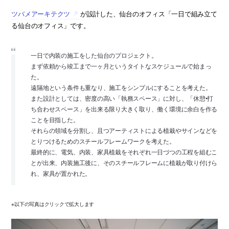
ツバメアーキテクツ
が設計した、仙台のオフィス「一日で組み立て
る仙台のオフィス」です。
一日で内装の施工をした仙台のプロジェクト。
まず依頼から竣工まで一ヶ月というタイトなスケジュールで始まっ
た。
遠隔地という条件も重なり、施工をシンプルにすることを考えた。
また設計としては、密度の高い「執務スペース」に対し、「休憩•打
ち合わせスペース」を出来る限り大きく取り、働く環境に余白を作る
ことを目指した。
それらの領域を分割し、且つアーティストによる植栽やサインなどを
とりつけるためのスチールフレームワークを考えた。
最終的に、電気、内装、家具植栽をそれぞれ一日づつの工程を組むこ
とが出来、内装施工後に、そのスチールフレームに植栽が取り付けら
れ、家具が置かれた。
※以下の写真はクリックで拡大します