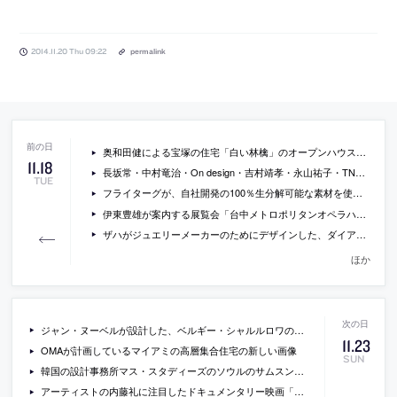
2014.11.20 Thu 09:22
permalink
奥和田健による宝塚の住宅「白い林檎」のオープンハウスが開催[2014/11/30・12/1]
11
.
18
長坂常・中村竜治・On design・吉村靖孝・永山祐子・TNAとフランス人建築家6組による建築展「PARIS TOKYO – 都市の生成と継承をめぐる対話 -」の会場写真
TUE
フライターグが、自社開発の100％生分解可能な素材を使用したアパレルラインを発売
伊東豊雄が案内する展覧会「台中メトロポリタンオペラハウスの軌跡 2005-2014」の動画
ザハがジュエリーメーカーのためにデザインした、ダイアモンドとホワイトゴールドを使用したブレスレットの写真
ほか
ジャン・ヌーベルが設計した、ベルギー・シャルルロワの、警察本部とダンス施設の増築の写真
11
.
23
OMAが計画しているマイアミの高層集合住宅の新しい画像
SUN
韓国の設計事務所マス・スタディーズのソウルのサムスン美術館プラトーでの建築展「before/after mass studies does architecture」の会場写真など
アーティストの内藤礼に注目したドキュメンタリー映画「あえかなる部屋 内藤礼と、光たち」の予告編