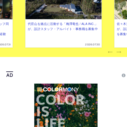
ッフ同
代官山を拠点に活動する「梅澤竜也 / ALA INC.」
佐々木慧
が、設計スタッフ・アルバイト・事務職を募集中
が、設
（経験
を募集
26.07.31
2026.07.30