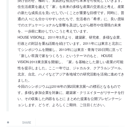
掛け合わせ、極めて、実践的な視点から未来を可視化していきます。
住生活産業を越えて「家」を未来の多様な産業の交差点と考え、産業
の新たな成長点を見いだしていくことが重要な目標です。同時に、普
通の人々にも分かりやすいかたちで、生活者の「希求」に、良い意味
でのエデュケーショナルな影響を及ぼしながら都市や住環境の未来
を、一歩前に動かしていこうと考えています。
HOUSE VISIONは、2011年3月より、建築家、研究者、多様な企業、
行政との対話を重ね活動を続けています。2011年には東京と北京に
てシンポジウムを開催し、2013年には東京・青海で23日間に亘って
「新しい常識で家をつくろう」というテーマのもと、 HOUSE
VISION 2013東京展を開催し、「家」を基軸とした新しい産業の可能
性を提示しました。ここ一年では、ジャカルタ、クアラルンプール、
北京、台北、ハノイなどアジア各地域での研究活動を活発に進めてき
ました。
今回のシンポジウムは2016年の第2回東京展への標石となるもので
す。多様な参加企業を対象に、建築家・クリエイターがリサーチを行
い、その収集した内容をもとに まとめた提案を公開プレゼンテーシ
ョンします。どうぞ、よろしくご期待、ご注目ください。
SHARE