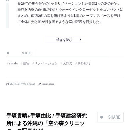
築26年の集合住宅の1室をリノベーションした夫婦2人の為の住宅。
既存耐力壁の両側に寝室とウォークインクローゼットをコンパクトに
まとめ、南西2面の窓を繋げるようにL型のオープンスペースを設け
て全体に光と風が行き渡るような室内環境を目指した。
続きを読む
SHARE
sinato
住宅
リノベーション
大野力
矢野紀行
2014.12.17 Wed 10:32
permalink
手塚貴晴+手塚由比 / 手塚建築研究
SHARE
所による沖縄の「空の森クリニッ