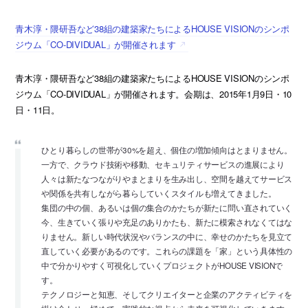
青木淳・隈研吾など38組の建築家たちによるHOUSE VISIONのシンポ
ジウム「CO-DIVIDUAL」が開催されます
青木淳・隈研吾など38組の建築家たちによるHOUSE VISIONのシンポ
ジウム「CO-DIVIDUAL」が開催されます。会期は、2015年1月9日・10
日・11日。
ひとり暮らしの世帯が30%を超え、個住の増加傾向はとまりません。
一方で、クラウド技術や移動、セキュリティサービスの進展により
人々は新たなつながりやまとまりを生み出し、空間を越えてサービス
や関係を共有しながら暮らしていくスタイルも増えてきました。
集団の中の個、あるいは個の集合のかたちが新たに問い直されていく
今、生きていく張りや充足のありかたも、新たに模索されなくてはな
りません。新しい時代状況やバランスの中に、幸せのかたちを見立て
直していく必要があるのです。これらの課題を「家」という具体性の
中で分かりやすく可視化していくプロジェクトがHOUSE VISIONで
す。
テクノロジーと知恵、そしてクリエイターと企業のアクティビティを