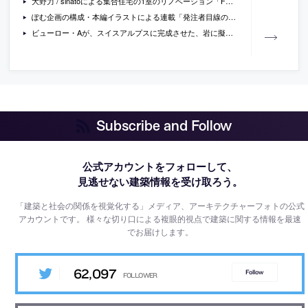
大野力 / sinatoによる集合住宅の1室のリノベーション「Fujigaoka T」
ぽむ企画の構成・本編イラストによる連載「発注者目線の仕事術」の5回目「勝てる提案書へ 潜在ニーズをどう読む？」
ビューロー・Aが、スイスアルプスに完成させた、岩に擬態させた木造の小屋の写真など
Subscribe and Follow
公式アカウントをフォローして、
見逃せない建築情報を受け取ろう。
「建築と社会の関係を視覚化する」メディア、アーキテクチャーフォトの公式
アカウントです。
様々な切り口による複眼的視点で建築に関する情報を最速
でお届けします。
62,097
Follow