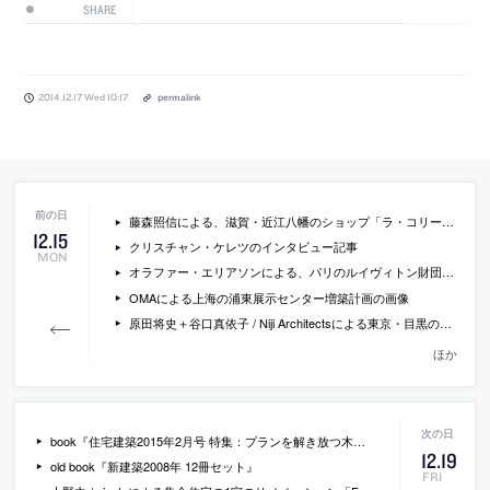
SHARE
2014.12.17 Wed 10:17
permalink
藤森照信による、滋賀・近江八幡のショップ「ラ・コリーナ近江八幡 メインショップ」の画像など
12
.
15
クリスチャン・ケレツのインタビュー記事
MON
オラファー・エリアソンによる、パリのルイヴィトン財団での展覧会「olafur eliasson: contact」の会場写真など
OMAによる上海の浦東展示センター増築計画の画像
原田将史＋谷口真依子 / Niji Architectsによる東京・目黒の「鷹番の長屋」の写真
ほか
book『住宅建築2015年2月号 特集：プランを解き放つ木の架構──竹原義二／無有建築工房』
12
.
19
old book『新建築2008年 12冊セット』
FRI