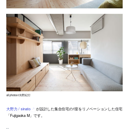
all photos©矢野紀行
大野力 / sinato
が設計した集合住宅の1室をリノベーションした住宅
「Fujigaoka M」です。