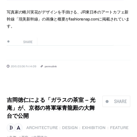
写真家の蜷川実花がデザインを手掛ける、JR東日本のアートカフェ新
幹線「現美新幹線」の画像と概要がfashionsnap.comに掲載されていま
す。
SHARE
2015.03.06 Fri 14:09
permalink
吉岡徳仁による「ガラスの茶室 – 光
SHARE
庵」が、京都の将軍塚青龍殿の大舞
台で公開
ARCHITECTURE
DESIGN
EXHIBITION
FEATURE
|
|
|