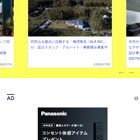
ッフ同
代官山を拠点に活動する「梅澤竜也 / ALA INC.」
住宅や
が、設計スタッフ・アルバイト・事務職を募集中
なデザ
（経験
設計事
202
26.07.31
2026.07.30