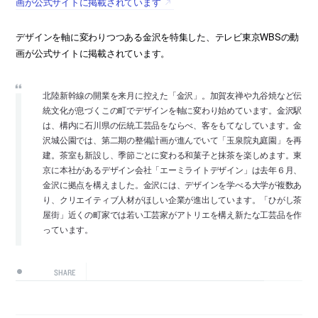
画が公式サイトに掲載されています
デザインを軸に変わりつつある金沢を特集した、テレビ東京WBSの動
画が公式サイトに掲載されています。
北陸新幹線の開業を来月に控えた「金沢」。加賀友禅や九谷焼など伝
統文化が息づくこの町でデザインを軸に変わり始めています。金沢駅
は、構内に石川県の伝統工芸品をならべ、客をもてなしています。金
沢城公園では、第二期の整備計画が進んでいて「玉泉院丸庭園」を再
建。茶室も新設し、季節ごとに変わる和菓子と抹茶を楽しめます。東
京に本社があるデザイン会社「エーミライトデザイン」は去年６月、
金沢に拠点を構えました。金沢には、デザインを学べる大学が複数あ
り、クリエイティブ人材がほしい企業が進出しています。「ひがし茶
屋街」近くの町家では若い工芸家がアトリエを構え新たな工芸品を作
っています。
SHARE