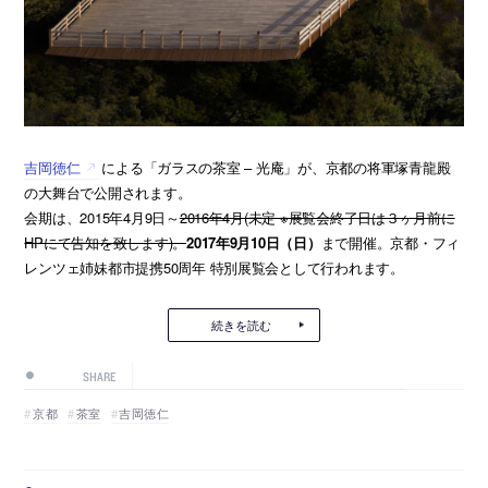
吉岡徳仁
による「ガラスの茶室 – 光庵」が、京都の将軍塚青龍殿
の大舞台で公開されます。
会期は、2015年4月9日～
2016年4月(未定 ※展覧会終了日は３ヶ月前に
HPにて告知を致します)。
2017年9月10日（日）
まで開催。京都・フィ
レンツェ姉妹都市提携50周年 特別展覧会として行われます。
続きを読む
SHARE
京都
茶室
吉岡徳仁