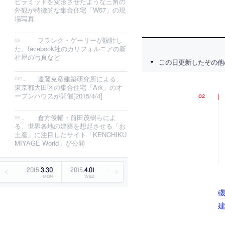
ピラミッドを変形させたような三角の
外観が特徴的な集合住宅「W57」の現
場写真
フランク・ゲーリーが設計し
た、facebook社のカリフォルニアの新
社屋の写真など
この日更新したその他
遠藤克彦建築研究所による、
東京都大田区の集合住宅「Ark」のオ
ープンハウスが開催[2015/4/4]
倉方俊輔・前田茂樹らによ
る、世界各地の建築を想起させる「お
土産」に注目したサイト「KENCHIKU
MIYAGE World」が公開
2015
.
3
.
30
2015
.
4
.
01
MON
WED