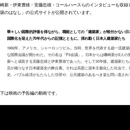
磯崎新・伊東豊雄・安藤忠雄・コールハースらのインタビューも収録
建築のはなし」の公式サイトが公開されています。
華々しい国際的評価を得ながら、職能としての「建築家」が根付かない日
国際化を迎えた70年代からの記憶とともに、揺れ動く日本人建築家たち
1982年、アメリカ、シャーロッツビル。当時、世界を代表する超一流建
な国際会議が開かれた。その名は「P3会議」。日本からは磯崎新が2人の
家へと成長する安藤忠雄と伊東豊雄であった。そして30年後。建築家た
言が織りなす日本建築史の舞台裏。それは高度に資本主義化した社会で、
史。バブル経済がもたらした功罪や、公共建築のあるべき姿も問い直され
以下は映画の予告編の動画です。