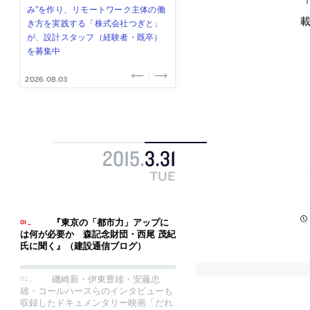
『
式会社」が、設計スタッフ（経験
み”を作り、リモートワーク主体の働
ー (業務委託) を募集中
け、スタッフ同士で助け合う環境づ
ALA INC.」が、設計スタッフ・アル
者・既卒・2027年新卒）を募集中
き方を実践する「株式会社つぎと」
くりも行う「E.A.S.T.architects」
バイト・事務職を募集中
が、設計スタッフ（経験者・既卒）
が、設計スタッフ（経験者・既卒・
を募集中
2027年新卒）を募集中
2026.08.07
2026.08.03
2026.08.03
2026.07.31
2026.07.30
2015
.
3
.
31
TUE
『東京の「都市力」アップに
は何が必要か 森記念財団・西尾 茂紀
氏に聞く』（建設通信ブログ）
磯崎新・伊東豊雄・安藤忠
雄・コールハースらのインタビューも
収録したドキュメンタリー映画「だれ