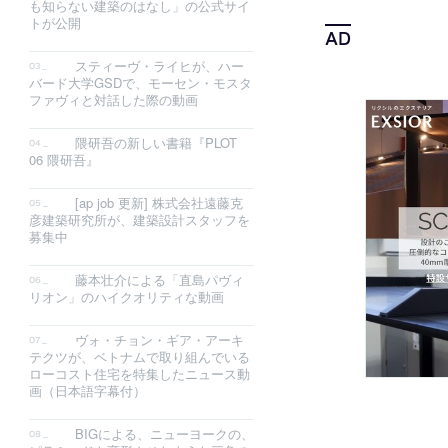
も知らない建築のはなし」の公式サイ
トが公開
スティーヴ・ライヒが、ハー
バード大学GSDで、モーセン・モスタ
ファヴィと対話した際の動画
隈研吾の新しい書籍『PLOT
06 隈研吾』
[ap job 更新] 株式会社遠藤克
彦建築研究所が、建築設計スタッフを
募集中
藤本壮介による「直島パヴィ
リオン」のハイクオリティな動画
ヴォ・チョン・ギア・アーキ
テクツが、ベトナムで取り組んでいる
ローコスト住宅を特集したニュース動
画（日本語字幕付）
BIGによる、ニューヨークの、