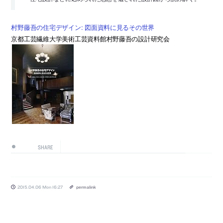
村野藤吾の住宅デザイン: 図面資料に見るその世界
京都工芸繊維大学美術工芸資料館村野藤吾の設計研究会
SHARE
2015.04.06 Mon 16:27
permalink