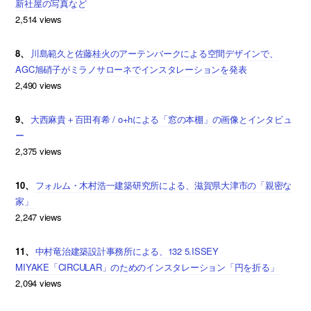
新社屋の写真など
2,514 views
8、
川島範久と佐藤桂火のアーテンバークによる空間デザインで、
AGC旭硝子がミラノサローネでインスタレーションを発表
2,490 views
9、
大西麻貴＋百田有希 / o+hによる「窓の本棚」の画像とインタビュ
ー
2,375 views
10、
フォルム・木村浩一建築研究所による、滋賀県大津市の「親密な
家」
2,247 views
11、
中村竜治建築設計事務所による、132 5.ISSEY
MIYAKE「CIRCULAR」のためのインスタレーション「円を折る」
2,094 views