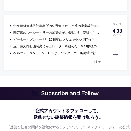
伊東豊雄建築設計事務所の佐野健太が、台湾の卒業設計を講評した際の感想
4
.
08
陶芸家のルーシー・リーの展覧会が、4月より、茨城・千葉・姫路・郡山・静岡と巡回して開催
WED
ピーター・ズントーが、2010年にブリュッセルで行ったレクチャーの動画
五十嵐太郎と山崎亮にキュレーターを務めた「3.11以後の建築」展について聞いているインタビュー
ヘルツォーク&ド・ムーロンが、バンクーバー美術館で行っている展覧会「Material Future」の動画
ほか
Subscribe and Follow
公式アカウントをフォローして、
見逃せない建築情報を受け取ろう。
「建築と社会の関係を視覚化する」メディア、アーキテクチャーフォトの公式