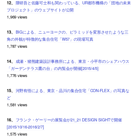
12、
隈研吾と佐藤可士和も関わっている、UR都市機構の「団地の未来
プロジェクト」のウェブサイトが公開
1,969 views
13、
BIGによる、ニューヨークの、ピラミッドを変形させたような三
角の外観が特徴的な集合住宅「W57」の現場写真
1,787 views
14、
成瀬・猪熊建築設計事務所による、東京・小平市のシェアハウス
「ガーデンテラス鷹の台」の内覧会が開催[2015/4/5]
1,776 views
15、
河野有悟による、東京・品川の集合住宅「CON-FLEX」の写真な
ど
1,581 views
16、
フランク・ゲーリーの展覧会が21_21 DESIGN SIGHTで開催
[2015/10/16-2016/2/7]
1,575 views