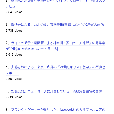
2、
篠崎弘之建築設計事務所が今年のミラノサローネで行う個展のプ
レビュー
2,848 views
3、
隈研吾による、台北の新北市立美術館設計コンペの2等案の画像
2,733 views
4、
ライトの弟子・遠藤新による神奈川・葉山の「加地邸」の見学会
が開催[2015/4/25-5/17の土・日・祝]
2,612 views
5、
安藤忠雄による、東京・広尾の「21世紀キリスト教会」の写真と
レポート
2,560 views
6、
安藤忠雄がニューヨークに計画している、高級集合住宅の画像
2,524 views
7、
フランク・ゲーリーが設計した、facebook社のカリフォルニアの