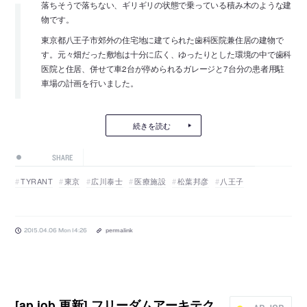
落ちそうで落ちない、ギリギリの状態で乗っている積み木のような建
物です。
東京都八王子市郊外の住宅地に建てられた歯科医院兼住居の建物で
す。元々畑だった敷地は十分に広く、ゆったりとした環境の中で歯科
医院と住居、併せて車2台が停められるガレージと7台分の患者用駐
車場の計画を行いました。
続きを読む
SHARE
TYRANT
東京
広川泰士
医療施設
松葉邦彦
八王子
2015.04.06 Mon 14:26
permalink
[ap job 更新] フリーダムアーキテク