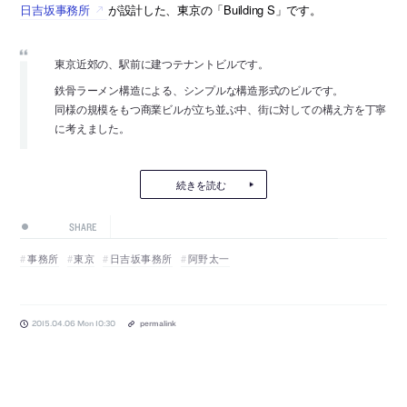
日吉坂事務所
が設計した、東京の「Building S」です。
東京近郊の、駅前に建つテナントビルです。
鉄骨ラーメン構造による、シンプルな構造形式のビルです。
同様の規模をもつ商業ビルが立ち並ぶ中、街に対しての構え方を丁寧
に考えました。
続きを読む
SHARE
事務所
東京
日吉坂事務所
阿野太一
2015.04.06 Mon 10:30
permalink