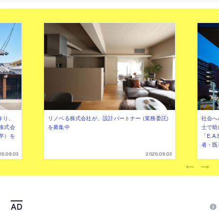
作り、
リノベる株式会社が、設計パートナー (業務委託)
社会へ
株式会
を募集中
士で助
卒）を
「E.A
者・既
26.08.03
2026.08.03