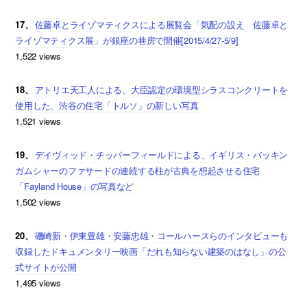
17、
佐藤卓とライゾマティクスによる展覧会「気配の設え 佐藤卓と
ライゾマティクス展」が銀座の巷房で開催[2015/4/27-5/9]
1,522 views
18、
アトリエ天工人による、大臣認定の環境型シラスコンクリートを
使用した、渋谷の住宅「トルソ」の新しい写真
1,521 views
19、
デイヴィッド・チッパーフィールドによる、イギリス・バッキン
ガムシャーのファサードの連続する柱が古典を想起させる住宅
「Fayland House」の写真など
1,502 views
20、
磯崎新・伊東豊雄・安藤忠雄・コールハースらのインタビューも
収録したドキュメンタリー映画「だれも知らない建築のはなし」の公
式サイトが公開
1,495 views