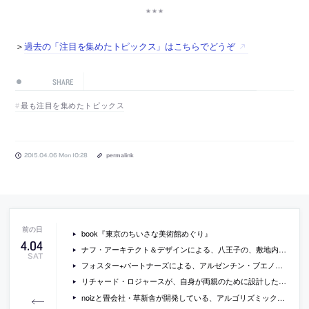
＞
過去の「注目を集めたトピックス」はこちらでどうぞ
SHARE
最も注目を集めたトピックス
2015.04.06 Mon 10:28
permalink
book『東京のちいさな美術館めぐり』
4
.
04
ナフ・アーキテクト＆デザインによる、八王子の、敷地内の二件の住宅がアーチ状の通路を作っている「Arch Wall House」の写真など
SAT
フォスター+パートナーズによる、アルゼンチン・ブエノスアイレスの市庁舎の写真など
リチャード・ロジャースが、自身が両親のために設計した住宅を、ハーバード大学デザイン大学院に寄付
noizと畳会社・草新舎が開発している、アルゴリズミック・デザインによる「ヴォロノイ畳」の紹介記事