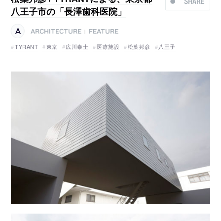
SHARE
八王子市の「長澤歯科医院」
ARCHITECTURE
FEATURE
|
TYRANT
東京
広川泰士
医療施設
松葉邦彦
八王子