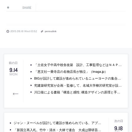
SHARE
2015.09.16 Wed 10:52
permalink
「土佐女子中高中校舎改築 設計、工事監理などはＮＡＰ建築設計事務所に」（建設通信新聞）
9
.
14
「恵文社一乗寺店の名物店長が独立」（lmaga.jp）
MON
BIGが設計して建設が進められているニューヨークの集合住宅「via 57 west」の動画
究建築研究室が企画・監修して、名城大学柳沢研究室が設計した、名古屋市北区の「あじまの家」
川口衞による書籍『構造と感性: 構造デザインの原理と手法』
ジャン・ヌーベルが設計して建設が進められている、アブダビのルーブル美術館の現場写真
9
.
18
「新国立再入札、竹中・清水・大林で連合 大成は隈研吾氏と」（日本経済新聞）