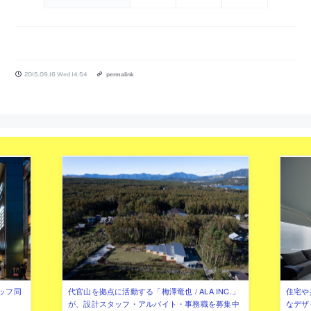
2015.09.16 Wed 14:54
permalink
ッフ同
代官山を拠点に活動する「梅澤竜也 / ALA INC.」
住宅や
が、設計スタッフ・アルバイト・事務職を募集中
なデザ