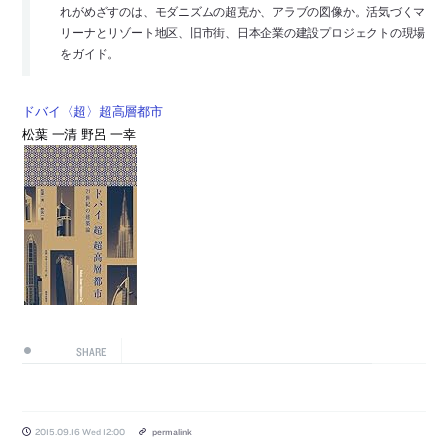
れがめざすのは、モダニズムの超克か、アラブの図像か。活気づくマ
リーナとリゾート地区、旧市街、日本企業の建設プロジェクトの現場
をガイド。
ドバイ〈超〉超高層都市
松葉 一清 野呂 一幸
SHARE
2015.09.16 Wed 12:00
permalink