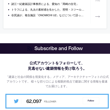
FRI
諸江一紀建築設計事務所による、愛知の「岡崎の住宅」
トラフによる、丸太の素材感を生かした、照明・スツール・テーブル「LOG」の写真
谷尻誠が、複合施設「ONOMICHI U2」などについて語ったトーク「ハコモノ行政は、デザインで変えられる」の内容
Subscribe and Follow
公式アカウントをフォローして、
見逃せない建築情報を受け取ろう。
「建築と社会の関係を視覚化する」メディア、アーキテクチャーフォトの公式
アカウントです。
様々な切り口による複眼的視点で建築に関する情報を最速
でお届けします。
62,097
Follow