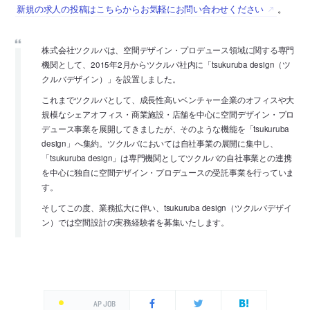
新規の求人の投稿はこちらからお気軽にお問い合わせください
。
株式会社ツクルバは、空間デザイン・プロデュース領域に関する専門
機関として、2015年2月からツクルバ社内に「tsukuruba design（ツ
クルバデザイン）」を設置しました。
これまでツクルバとして、成長性高いベンチャー企業のオフィスや大
規模なシェアオフィス・商業施設・店舗を中心に空間デザイン・プロ
デュース事業を展開してきましたが、そのような機能を「tsukuruba
design」へ集約。ツクルバにおいては自社事業の展開に集中し、
「tsukuruba design」は専門機関としてツクルバの自社事業との連携
を中心に独自に空間デザイン・プロデュースの受託事業を行っていま
す。
そしてこの度、業務拡大に伴い、tsukuruba design（ツクルバデザイ
ン）では空間設計の実務経験者を募集いたします。
AP JOB