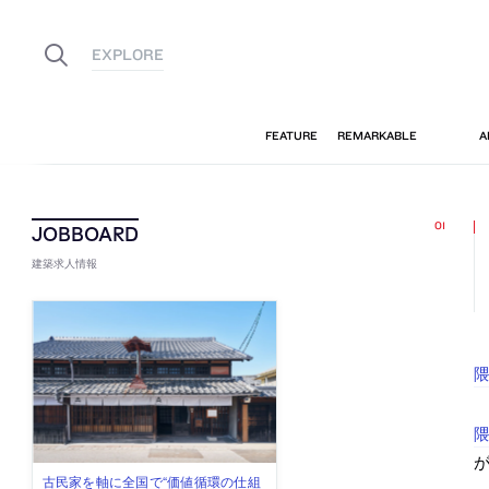
建築求人情報
隈
古民家を軸に全国で“価値循環の仕組
リノベる株式会社が、設計パートナ
社会への影響力のある建築を手掛
代官山を拠点に活動する「梅澤竜也 /
住宅や共同住宅などを手掛け、“合理