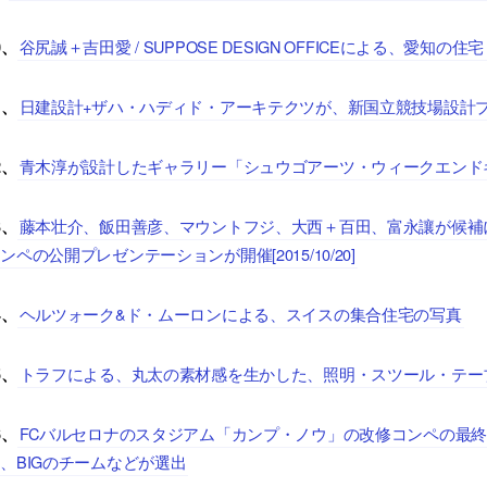
谷尻誠＋吉田愛 / SUPPOSE DESIGN OFFICEによる、愛知
0、
日建設計+ザハ・ハディド・アーキテクツが、新国立競技場設計
1、
青木淳が設計したギャラリー「シュウゴアーツ・ウィークエンド
2、
藤本壮介、飯田善彦、マウントフジ、大西＋百田、富永讓が候補
3、
ンペの公開プレゼンテーションが開催[2015/10/20]
ヘルツォーク&ド・ムーロンによる、スイスの集合住宅の写真
4、
トラフによる、丸太の素材感を生かした、照明・スツール・テーブ
5、
FCバルセロナのスタジアム「カンプ・ノウ」の改修コンペの最終
6、
、BIGのチームなどが選出