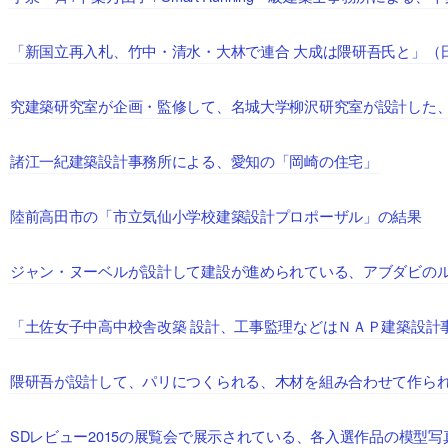
「新国立再入札、竹中・清水・大林で連合 大成は隈研吾氏と」（
、
究建築研究室が企画・監修して、名城大学柳沢研究室が設計した
、
諸江一紀建築設計事務所による、愛知の「岡崎の住宅」
、
陸前高田市の「市立気仙小学校建築設計プロポーザル」の結果
、
ジャン・ヌーベルが設計して建設が進められている、アブダビの
、
「土佐女子中高中校舎改築 設計、工事監理などはＮＡＰ建築設計
、
隈研吾が設計して、パリにつくられる、木材を組み合わせて作られる
、
SDレビュー2015の展覧会で展示されている、各入選作品の模型
、