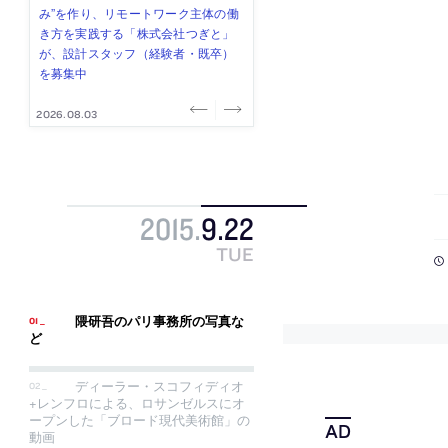
み”を作り、リモートワーク主体の働
ー (業務委託) を募集中
け、スタッフ同士で助け合う環境づ
ALA INC.」が、設計スタッフ・アル
的でシンプルなデザイン”を志向する
き方を実践する「株式会社つぎと」
くりも行う「E.A.S.T.architects」
バイト・事務職を募集中
「PANDA：山本浩三建築設計事務
が、設計スタッフ（経験者・既卒）
が、設計スタッフ（経験者・既卒・
所」が、設計スタッフ（経験者・既
を募集中
2027年新卒）を募集中
卒・2027年新卒）を募集中
2026.08.03
2026.08.03
2026.07.31
2026.07.30
2026.07.29
2015
.
9
.
22
TUE
隈研吾のパリ事務所の写真な
ど
ディーラー・スコフィディオ
+レンフロによる、ロサンゼルスにオ
ープンした「ブロード現代美術館」の
動画