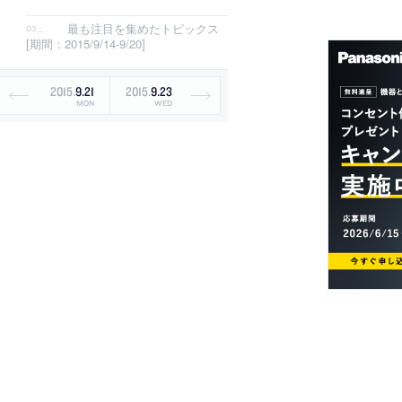
最も注目を集めたトピックス
[期間：2015/9/14-9/20]
2015
.
9
.
21
2015
.
9
.
23
MON
WED