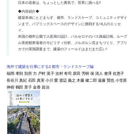
日本の若者は、ちょっとした勇気で、世界に跳べる!!
◆内容紹介◆
建築単体にとどまらず、都市、ランドスケープ、コミュニティデザイ
ンまで、パブリックスペースのデザインに挑戦する16人のエッセ
イ。
米国の都市公園で人造湖の設計、バルセロナのバス路線計画、ルーブ
ル美術館来場者のモビリティ分析、メルボルン流まちづくり、アフリ
カでの実測調査まで、建築のフィールドはまだまだ広い!
海外で建築を仕事にする2 都市・ランドスケープ編
福岡 孝則 別所 力 戸村 英子 吉村 有司 原田 芳樹 保 清人 會澤 佐恵子
長谷川 真紀 石田 真実 小川 愛 渡辺 義之 木藤 健二郎 遠藤 賢也 小笠原
伸樹 鶴田 景子 金香 昌治