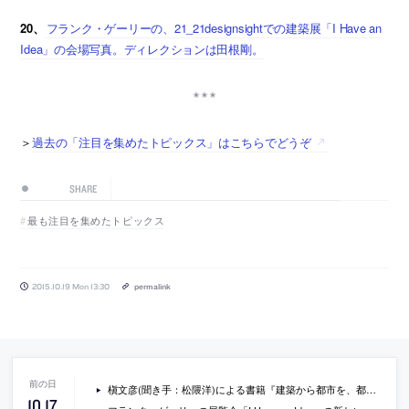
20、
フランク・ゲーリーの、21_21designsightでの建築展「I Have an
Idea」の会場写真。ディレクションは田根剛。
＞
過去の「注目を集めたトピックス」はこちらでどうぞ
SHARE
最も注目を集めたトピックス
2015.10.19 Mon 13:30
permalink
槇文彦(聞き手：松隈洋)による書籍『建築から都市を、都市から建築を考える』
10
.
17