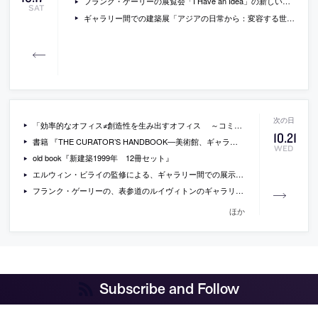
フランク・ゲーリーの展覧会「I Have an Idea」の新しい写真(japan-architects.com)
SAT
ギャラリー間での建築展「アジアの日常から：変容する世界での可能性を求めて」のmosaki・田中元子によるレビュー
「効率的なオフィス≠創造性を生み出すオフィス ～コミュニケーションスペースの先にあるもの～」（山下PMC）
10
.
21
書籍 『THE CURATOR’S HANDBOOK―美術館、ギャラリー、インディペンデント・スペースでの展覧会のつくり方』
WED
old book『新建築1999年 12冊セット』
エルウィン・ビライの監修による、ギャラリー間での展示に合わせて出版された書籍『アジアの日常から』
フランク・ゲーリーの、表参道のルイヴィトンのギャラリーでの展覧会の会場写真など
ほか
Subscribe and Follow