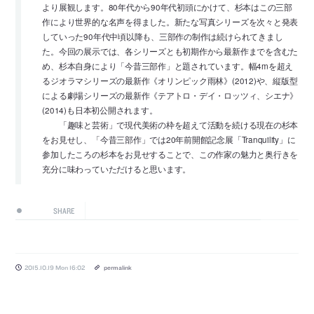
より展観します。80年代から90年代初頭にかけて、杉本はこの三部
作により世界的な名声を得ました。新たな写真シリーズを次々と発表
していった90年代中頃以降も、三部作の制作は続けられてきまし
た。今回の展示では、各シリーズとも初期作から最新作までを含むた
め、杉本自身により「今昔三部作」と題されています。幅4mを超え
るジオラマシリーズの最新作《オリンピック雨林》(2012)や、縦版型
による劇場シリーズの最新作《テアトロ・デイ・ロッツィ、シエナ》
(2014)も日本初公開されます。
「趣味と芸術」で現代美術の枠を超えて活動を続ける現在の杉本
をお見せし、「今昔三部作」では20年前開館記念展「Tranquility」に
参加したころの杉本をお見せすることで、この作家の魅力と奥行きを
充分に味わっていただけると思います。
SHARE
2015.10.19 Mon 16:02
permalink