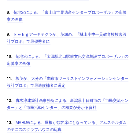
8、
菊地宏による、「富士山世界遺産センタープロポーザル」の応募
案の画像
9、
ｋｗｈｇアーキテクツが、茨城の、「桃山小中一貫教育校校舎設
計プロポ」で最優秀者に
10、
菊地宏による、「太田駅北口駅前文化交流施設プロポーザル」の
応募案の画像
11、
坂茂が、大分の「由布市ツーリストインフォメーションセンター
設計プロポ」で最適候補者に選定
12、
青木淳建築計画事務所による、新潟県十日町市の「市民交流セン
ター」と「市民活動センター」の概要が分かる資料
13、
MVRDVによる、屋根が観客席にもなっている、アムステルダム
のテニスのクラブハウスの写真