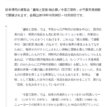
杉本博司の展覧会「趣味と芸術-味占郷／今昔三部作」が千葉市美術館
で開催されます。会期は2015年10月28日～12月23日です。
「趣味と芸術」では、平安から江戸時代の古物を中心に、西洋伝
来の品々、昭和の珍品をも含む杉本コレクションを使い、作家自ら
27の床のしつらえをつくりあげます。これらは『婦人画報』で連載
中の「謎の割烹 味占郷」のなかで、杉本が各界の著名人をもてなす
ために、毎回そのゲストにふさわしい掛軸と置物を選んで構成した床
飾りを再現したものです。同時代の美術品を組み合わせたしつらえも
あれば、17世紀の西洋版画を自ら軸装した《レンブラント天使来迎
図》のかたわらに江戸時代初期の《織部燭台》を配したり、昭和の建
築家白井晟一の書の脇に奈良時代の《百万塔》を置くといった、見る
ものの意表を突くような斬新なしつらえもあります。杉本は、「趣
味」として蒐集した古今の名品・珍品を組み合わせることで、新たな
「芸術」を生み出そうとしているのです。
「今昔三部作」では、杉本の代表作というべき3つの写真シリー
ズ、《ジオラマ》(1975- )、《劇場》(1975- )、《海景》(1980- )を、
ニューヨークの杉本スタジオからお借りした16点の大判プリントに