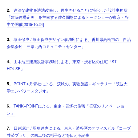
2、
違法な建物を適法改修し、再生させることに特化した設計事務所
「建築再構企画」を主宰する佐久間悠によるトークショーが東京・谷
中で開催[2015/10/24]
3、
塚田保成 / 塚田保成デザイン事務所による、香川県高松市の、自治
会集会所「三条北西コミュニティセンター」
4、
山本浩三建築設計事務所による、東京・渋谷区の住宅「ST-
HOUSE」
5、
POINT＋丹青社による、茨城の、実験施設＋ギャラリー「筑波大
学エンパワースタジオ」
6、
TANK+POINTによる、東京・笹塚の住宅「笹塚のリノベーショ
ン」
7、
日建設計 / 羽鳥達也による、東京・渋谷区のオフィスビル「コープ
共済プラザ」の竣工後の様子などを伝える記事