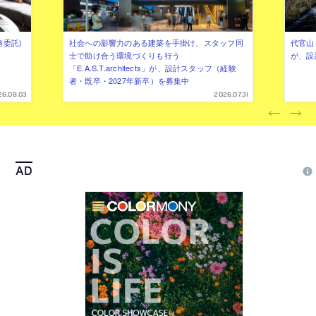
務委託)
社会への影響力のある建築を手掛け、スタッフ同
代官山を
士で助け合う環境づくりも行う
が、設
「E.A.S.T.architects」が、設計スタッフ（経験
者・既卒・2027年新卒）を募集中
26.08.03
2026.07.31