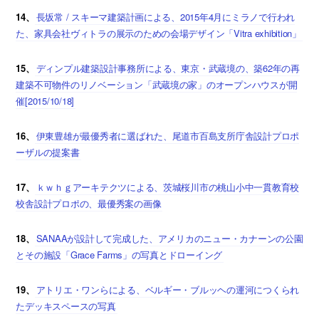
14、
長坂常 / スキーマ建築計画による、2015年4月にミラノで行われ
た、家具会社ヴィトラの展示のための会場デザイン「Vitra exhibition」
15、
ディンプル建築設計事務所による、東京・武蔵境の、築62年の再
建築不可物件のリノベーション「武蔵境の家」のオープンハウスが開
催[2015/10/18]
16、
伊東豊雄が最優秀者に選ばれた、尾道市百島支所庁舎設計プロポ
ーザルの提案書
17、
ｋｗｈｇアーキテクツによる、茨城桜川市の桃山小中一貫教育校
校舎設計プロポの、最優秀案の画像
18、
SANAAが設計して完成した、アメリカのニュー・カナーンの公園
とその施設「Grace Farms」の写真とドローイング
19、
アトリエ・ワンらによる、ベルギー・ブルッヘの運河につくられ
たデッキスペースの写真