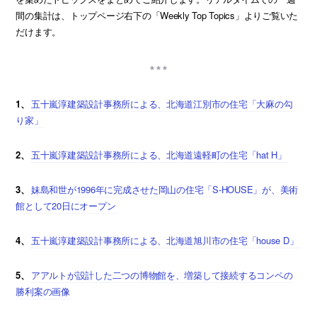
間の集計は、トップページ右下の「Weekly Top Topics」よりご覧いた
だけます。
1、
五十嵐淳建築設計事務所による、北海道江別市の住宅「大麻の勾
り家」
2、
五十嵐淳建築設計事務所による、北海道遠軽町の住宅「hat H」
3、
妹島和世が1996年に完成させた岡山の住宅「S-HOUSE」が、美術
館として20日にオープン
4、
五十嵐淳建築設計事務所による、北海道旭川市の住宅「house D」
5、
アアルトが設計した二つの博物館を、増築して接続するコンペの
勝利案の画像