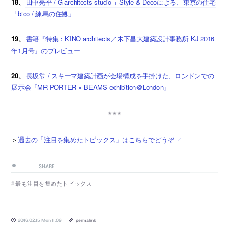
18、
田中亮平 / G architects studio + Style & Decoによる、東京の住宅
「bico / 練馬の住拠」
19、
書籍『特集：KINO architects／木下昌大建築設計事務所 KJ 2016
年1月号』のプレビュー
20、
長坂常 / スキーマ建築計画が会場構成を手掛けた、ロンドンでの
展示会「MR PORTER × BEAMS exhibition＠London」
＞
過去の「注目を集めたトピックス」はこちらでどうぞ
SHARE
最も注目を集めたトピックス
2016.02.15 Mon 11:09
permalink