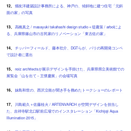
12、
畑友洋建築設計事務所による、神戸の、傾斜地に建つ住宅「元斜
面の家」の写真
13、
高橋真之 / masayuki takahashi design studio＋堤庸策 / arbolによ
る、兵庫県篠山市の古民家のリノベーション「東古佐の家」
14、
チッパーフィールド、藤本壮介、DGTらが、パリの再開発コンペ
で設計者に選出
15、
noiz architectsが展示デザインを手掛けた、兵庫県県立美術館での
展覧会「山を出て－王懷慶展」の会場写真
16、
妹島和世の、西沢立衛が聞き手を務めたトークショーのレポート
17、
川島範久＋佐藤桂火 / ARTENVARCH が空間デザインを担当し
た、吉祥寺駅北口駅前広場でのインスタレーション「Kichijoji Aqua
Illumination 2015」