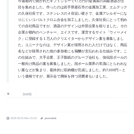
今週都内で開かれたギフトショーで17万円の金属製の高級酒器が注
目を集めました。作ったのは岩手県釜石市の金属加工業、エムテック
の久保社長です。ステンレスの４倍近い硬さで、金属アレルギーにな
りにくいコバルトクロム合金を加工しました。久保社長にとって初め
ての自社商品ですが、酒器のデザインは外部企業を頼りました。その
企業が都内のベンチャー、エイスです。運営するサイト「ウィーメイ
ク」に登録する１万人のクリエイターからデザイン案を募集しまし
た。ユニークなのは、デザイン案が採用された人だけではなく、商品
名などが採用された他の参加者にも報酬が支払われる仕組みです。こ
の仕組みで、大手企業、王子製紙のグループ会社も、強化段ボールの
一般向け商品の案を募集しました。段ボール業界の常識にとらわれな
い案などが集まり、最終的に収納棚が完成しました。約7,000円～と
いう価格ですが、展示会で興味を持つ消費者もいました。
SHARE
2016.02.15 Mon 15:23
permalink