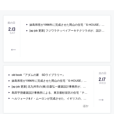
妹島和世が1996年に完成させた岡山の住宅「S-HOUSE」が、美術館として20日にオープン
2
.
13
[ap job 更新] フジワラテッペイアーキテクツラボが、設計スタッフを募集中
SAT
old book『アダムの家 SDライブラリー』
2
.
17
妹島和世が1996年に完成させた岡山の住宅「S-HOUSE」を転用した美術館「S-HOUSEミュージアム」の公式サイトが公開
WED
[ap job 更新] 北九州市の(株)古森弘一建築設計事務所が、設計スタッフ(正社員・新卒)を募集中
島田宇啓建築設計事務所による、東京都杉並区の住宅「テルヤマモミジの家」
ヘルツォーク&ド・ムーロンが完成させた、イギリスの、オックスフォード大学ブラバトニック公共政策大学院の新施設の写真
ほか