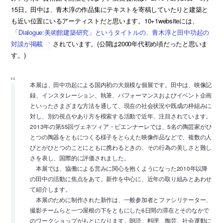
15日。田中は、青木淳の作品集にテキストを寄稿していたりと建築と
も近い位置にいるアーティストだと思います。10+1websiteには、
「Dialogue:美術館建築研究」というタイトルの、青木淳と田中功起の
対談が掲載
されています。(公開は2000年代初め頃だったと思いま
す。)
本展は、田中功起による国内初の大規模な個展です。田中は、映像記
録、インスタレーション、執筆、パフォーマンスおよびイベント企画
といったさまざまな方法を通して、現在の社会状況や既成の枠組みに
対し、別の視点やあり方を模索する活動で近年、注目されています。
2013年の第55回ヴェネツィア・ビエンナーレでは、5名の陶芸家がひ
とつの陶器をともにつくる様子をとらえた映像作品などで、複数の人
びとがひとつのことにともに携わるときの、その行為の美しさと難し
さを表し、国際的に評価されました。
本展では、協働による営みに関心を抱くようになった2010年以降
の田中の活動に焦点をあて、新作を中心に、近年の取り組みとあわせ
て紹介します。
本展のために制作された新作は、一般参加者とファシリテーター、
撮影チームらと一つ屋根の下をともにした6日間の滞在とそのなかで
のワークショップがもとになります。朗読、料理、陶芸、社会運動に