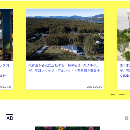
ッフ同
代官山を拠点に活動する「梅澤竜也 / ALA INC.」
佐々木慧
が、設計スタッフ・アルバイト・事務職を募集中
が、設
（経験
を募集
26.07.31
2026.07.30