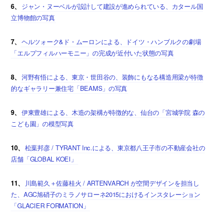
6、
ジャン・ヌーベルが設計して建設が進められている、カタール国
立博物館の写真
7、
ヘルツォーク&ド・ムーロンによる、ドイツ・ハンブルクの劇場
「エルプフィルハーモニー」の完成が近付いた状態の写真
8、
河野有悟による、東京・世田谷の、装飾にもなる構造用梁が特徴
的なギャラリー兼住宅「BEAMS」の写真
9、
伊東豊雄による、木造の架構が特徴的な、仙台の「宮城学院 森の
こども園」の模型写真
10、
松葉邦彦 / TYRANT Inc.による、東京都八王子市の不動産会社の
店舗「GLOBAL KOEI」
11、
川島範久＋佐藤桂火 / ARTENVARCH が空間デザインを担当し
た、AGC旭硝子のミラノサローネ2015におけるインスタレーション
「GLACIER FORMATION」