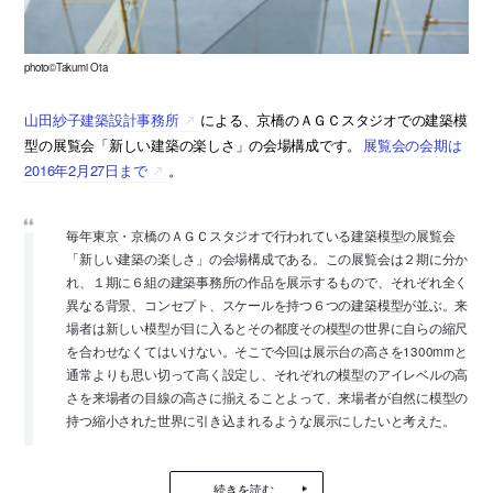
photo©Takumi Ota
山田紗子建築設計事務所
による、京橋のＡＧＣスタジオでの建築模
型の展覧会「新しい建築の楽しさ」の会場構成です。
展覧会の会期は
2016年2月27日まで
。
毎年東京・京橋のＡＧＣスタジオで行われている建築模型の展覧会
「新しい建築の楽しさ」の会場構成である。この展覧会は２期に分か
れ、１期に６組の建築事務所の作品を展示するもので、それぞれ全く
異なる背景、コンセプト、スケールを持つ６つの建築模型が並ぶ。来
場者は新しい模型が目に入るとその都度その模型の世界に自らの縮尺
を合わせなくてはいけない。そこで今回は展示台の高さを1300mmと
通常よりも思い切って高く設定し、それぞれの模型のアイレベルの高
さを来場者の目線の高さに揃えることよって、来場者が自然に模型の
持つ縮小された世界に引き込まれるような展示にしたいと考えた。
続きを読む