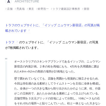
ARCHITECTURE
店舗
禿真哉
東京
鈴野浩一
トラフ建築設計事務所
新宿
トラフのウェブサイトに、「イソップ ニュウマン新宿店」の写真が掲
載されています
トラフ
のウェブサイトに、「イソップ ニュウマン新宿店」の写真
が7枚掲載されています。
オーストラリアのスキンケアブランドであるイソップの、ニュウマン
新宿店の内装計画。２本の柱を両端にもち、4方向を共用通路に囲ま
れた4.9ｍ×9.2ｍの島状の場所が計画地となった。
壁で囲われていなくても、店舗を周囲から視覚的に独立させるため、
今回は存在感のある素材としてライムストーンを主役に全体を構成し
た。全体が一つの大きな塊から削り出されたかのように床、柱、什器
がこの立体的で、あたたかみのある素材によって仕上げられている。
店舗空間を３次元グリッドの目地によって分割し、108ピースもの石
をそれぞれの場所へと貼りこんでいった。柱と一体となった大きなシ