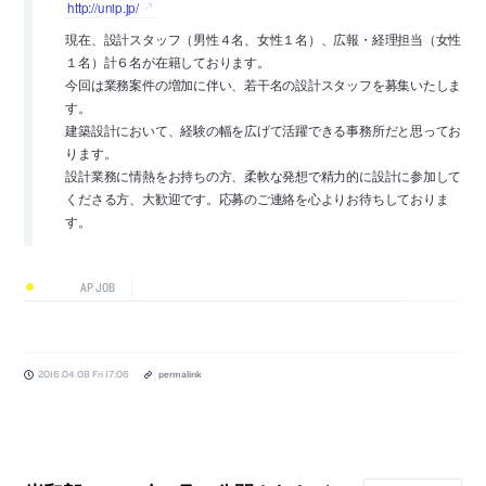
http://unip.jp/
現在、設計スタッフ（男性４名、女性１名）、広報・経理担当（女性
１名）計６名が在籍しております。
今回は業務案件の増加に伴い、若干名の設計スタッフを募集いたしま
す。
建築設計において、経験の幅を広げて活躍できる事務所だと思ってお
ります。
設計業務に情熱をお持ちの方、柔軟な発想で精力的に設計に参加して
くださる方、大歓迎です。応募のご連絡を心よりお待ちしておりま
す。
AP JOB
2016.04.08 Fri 17:06
permalink