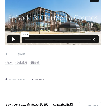
SHARE
岐阜
伊東豊雄
図書館
2016.04.08 Fri 22:07
permalink
バンクシー自­身が監督した映像作品