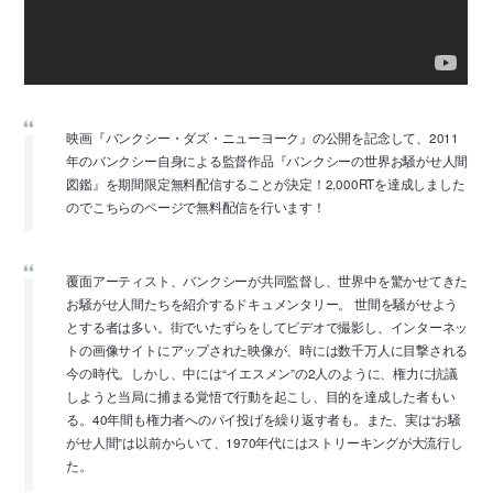
映画『バンクシー・ダズ・ニューヨーク』の公開を記念して、2011
年のバンクシー自­身による監督作品『バンクシーの世界お騒がせ人間
図鑑』を期間限定無料配信することが­決定！2,000RTを達成しました
のでこちらのページで無料配信を行います！
覆面アーティスト、バンクシーが共同監督し、世界中を驚かせてきた
お騒がせ人間たちを­紹介するドキュメンタリー。 世間を騒がせよう
とする者は多い。街でいたずらをしてビデオで撮影し、インターネッ
ト­の画像サイトにアップされた映像が、時には数千万人に目撃される
今の時代。しかし、中­には“イエスメン”の2人のように、権力に抗議
しようと当局に捕まる覚悟で行動を起こ­し、目的を達成した者もい
る。40年間も権力者へのパイ投げを繰り返す者も。また、実­は“お騒
がせ人間”は以前からいて、1970年代にはストリーキングが大流行し
た。