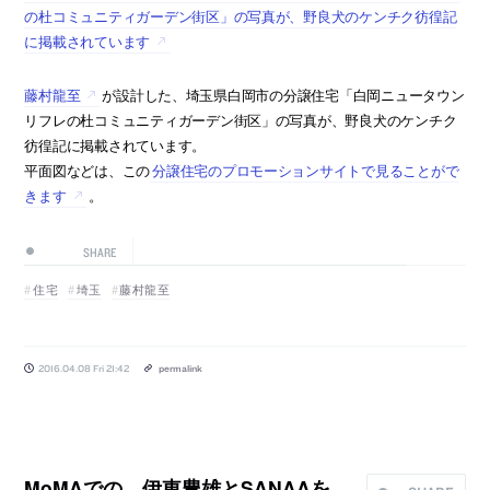
の杜コミュニティガーデン街区」の写真が、野良犬のケンチク彷徨記
に掲載されています
藤村龍至
が設計した、埼玉県白岡市の分譲住宅「白岡ニュータウン
リフレの杜コミュニティガーデン街区」の写真が、野良犬のケンチク
彷徨記に掲載されています。
平面図などは、この
分譲住宅のプロモーションサイトで見ることがで
きます
。
SHARE
住宅
埼玉
藤村龍至
2016.04.08 Fri 21:42
permalink
MoMAでの、伊東豊雄とSANAAを