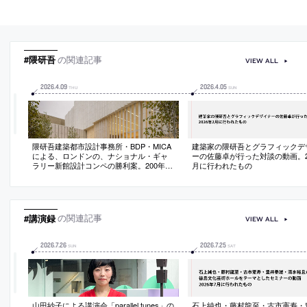
#隈研吾
の関連記事
VIEW ALL
2026
.
4
.
09
2026
.
4
.
05
THU
SUN
隈研吾建築都市設計事務所・BDP・MICA
建築家の隈研吾とグラフィックデ
による、ロンドンの、ナショナル・ギャ
ーの佐藤卓が行った対談の動画。20
ラリー新館設計コンペの勝利案。200年以
月に行われたもの
上の歴史ある美術館を拡張する計画。都
市の重要な二つの広場の間にある敷地に
おいて、両者を結びつける新たな屋外空
間を備えた建築を提案
#講演録
の関連記事
VIEW ALL
2026
.
7
.
26
2026
.
7
.
25
SUN
SAT
山田紗子による講演会「parallel tunes」の
石上純也・藤村龍至・古市憲寿・