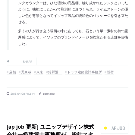
ンクカウンターは、ひな壇状の商品棚、繰り抜かれたシンクといった
ように、機能にしたがって彫刻的に形づくられ、ライムストーンの優
しい色が背景となってイソップ製品の琥珀色のパッケージを引き立た
せる。
多くの人が行き交う場所の中にあっても、石という単一素材の持つ重
厚感によって、イソップのブランドイメージを際立たせる店舗を目指
した。
SHARE
店舗
禿真哉
東京
鈴野浩一
トラフ建築設計事務所
新宿
2016.04.08 Fri 21:14
permalink
[ap job 更新] ユニップデザイン株式
AP JOB
会社一級建築士事務所が、設計スタ