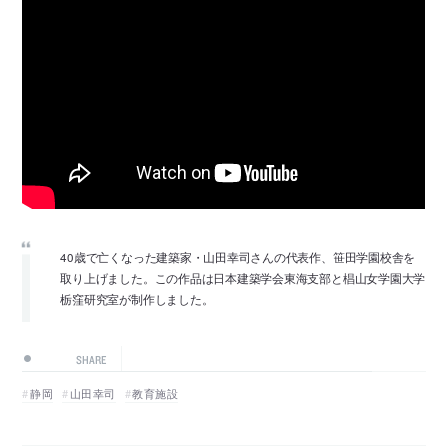
40歳で亡くなった建築家・山田幸司さんの代表作、笹田学園校舎を
取り上げました。こ­の作品は日本建築学会東海支部と椙山女学園大学
栃窪研究室が制作しました。
SHARE
静岡
山田幸司
教育施設