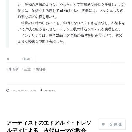
い、生物の皮膚のような、やわらかくて重層的な外壁を生成した。外
側には、耐熱性を考慮してETFEを用い、内側には、メッシュ入りの
透明な塩ビの膜を用いた。
鉄骨の主構造においても、生物的なロバストさを追求し、小部材を
アミダ状に組み合わせた、メッシュ状の構造システムを実現した。
インテリアでは、厚さ25ｍｍの合板の断片を組み合わせて、雲の
ような曖昧な空間を実現した。
SHARE
事務所
三重
隈研吾
2016.04.08 Fri 09:38
permalink
アーティストのエドアルド・トレソ
SHARE
ルディによる、古代ローマの教会