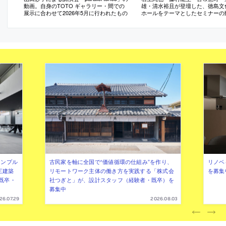
動画。自身のTOTO ギャラリー・間での
雄・清水裕且が登壇した、徳島文
展示に合わせて2026年5月に行われたもの
ホールをテーマとしたセミナーの
2026年7月に行われたもの
シンプル
古民家を軸に全国で“価値循環の仕組み”を作り、
リノベ
三建築
リモートワーク主体の働き方を実践する「株式会
を募集
既卒・
社つぎと」が、設計スタッフ（経験者・既卒）を
募集中
26.07.29
2026.08.03