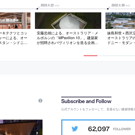
2023
.
11
.
22
2022
.
11
.
30
WED
WED
ーキテクツとコッ
安藤忠雄による、オーストラリア・メ
妹島和世＋西沢立衛
ャーによる、オー
ルボルンの「MPavilion 10」。建築家
オーストラリア
スタン・シドニー
が招聘されパヴィリオンを造る企画の
ドニー・モダン
の空港デザインも
10番目の作品。人々の記憶に永遠に残
成。港を見下ろ
の最初の出会いの
る存在を求め、古代からの秩序をもた
術・建築・景観
差している感覚を
らす手段“原初の幾何学形態”を用いた
方を目指し、複
向。“ユーカリの
建築を考案。人間の想像の原点とな
斜に沿って重な
を想起させる天窓
る“余白”を生み出す
3400㎡の屋上空
を特徴とする建築
別な体験を生み
公式アカウントをフォローして、見逃せない建築情報
62,097