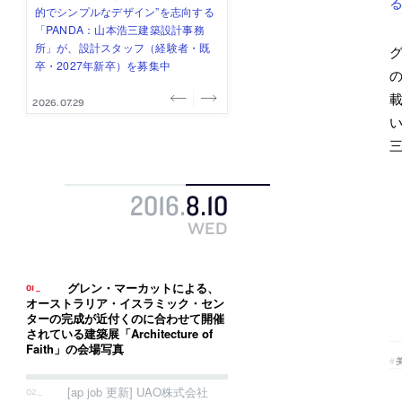
る
み”を作り、リモートワーク主体の働
ー (業務委託) を募集中
け、スタッフ同士で助け合う環境づ
ALA INC.」が、設計スタッフ・アル
的でシンプルなデザイン”を志向する
き方を実践する「株式会社つぎと」
くりも行う「E.A.S.T.architects」
バイト・事務職を募集中
「PANDA：山本浩三建築設計事務
が、設計スタッフ（経験者・既卒）
が、設計スタッフ（経験者・既卒・
所」が、設計スタッフ（経験者・既
を募集中
2027年新卒）を募集中
卒・2027年新卒）を募集中
の
2026.08.03
2026.08.03
2026.07.31
2026.07.30
2026.07.29
2016
.
8
.
10
WED
グレン・マーカットによる、
オーストラリア・イスラミック・セン
ターの完成が近付くのに合わせて開催
されている建築展「Architecture of
Faith」の会場写真
[ap job 更新] UAO株式会社