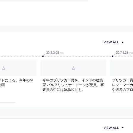
VIEW ALL
2018
.
3
.
08
2017
.
5
.
24
THU
WE
ットによる、今年のM
今年のプリツカー賞を、インドの建築
プリツカー
動画
家 バルクリシュナ・ドーシが受賞。審
レン・マーカ
査員の中には妹島和世も。
や選考のプ
インタビュ
VIEW ALL