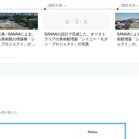
2022
.
11
.
29
2022
.
10
.
15
TUE
SA
/
/
 / SANAAによる、
SANAAの設計で完成した、オースト
SANAAに
の美術館の増築棟「シ
ラリアの美術館増築「シドニー・モダ
術館増築「
・プロジェクト」が完
ン・プロジェクト」の写真
ェクト」の、
す敷地に建つ新棟。芸
場のタイム
が境界なく繋がる在り
数のヴォリュームが傾
る構成を考案。約
間“アートテラス”も特
出す
を受け取ろう。
Follow