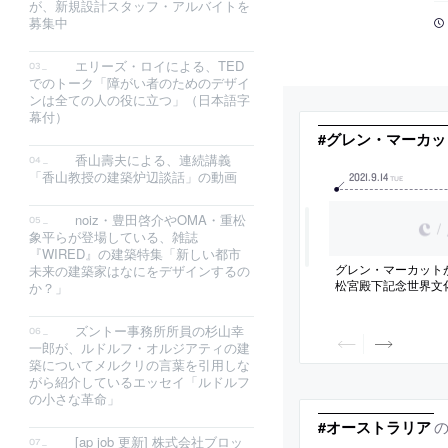
が、新規設計スタッフ・アルバイトを
募集中
エリーズ・ロイによる、TED
でのトーク「障がい者のためのデザイ
ンは全ての人の役に立つ」（日本語字
幕付）
#グレン・マーカッ
香山壽夫による、連続講義
「香山教授の建築炉辺談話」の動画
2021
.
9
.
14
TUE
noiz・豊田啓介やOMA・重松
/
象平らが登場している、雑誌
『WIRED』の建築特集「新しい都市
グレン・マーカットが
未来の建築家はなにをデザインするの
松宮殿下記念世界文
か？」
ズントー事務所所員の杉山幸
一郎が、ルドルフ・オルジアティの建
築についてメルクリの言葉を引用しな
がら紹介しているエッセイ「ルドルフ
の小さな革命」
#オーストラリア
[ap job 更新] 株式会社ブロッ