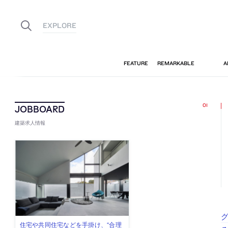
建築求人情報
古民家を軸に全国で“価値循環の仕組
リノベる株式会社が、設計パートナ
社会への影響力のある建築を手掛
代官山を拠点に活動する「梅澤竜也 /
住宅や共同住宅などを手掛け、“合理