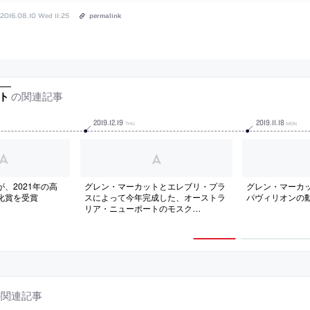
2016.08.10 Wed 11:25
permalink
の関連記事
ト
2019
.
12
.
19
2019
.
11
.
18
THU
MON
、2021年の高
グレン・マーカットとエレブリ・プラ
グレン・マーカ
化賞を受賞
スによって今年完成した、オーストラ
パヴィリオンの
リア・ニューポートのモスク
「Australian Islamic Centre」の写真
など
の関連記事