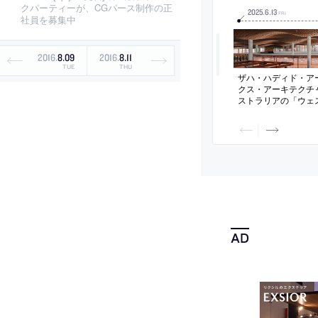
クパーティーが、CGパース制作の正
2025
.
6
.
13
FRI
社員を募集中
2016
.
8
.
09
2016
.
8
.
11
TUE
THU
ザハ・ハディド・ア
クス・アーキテクチ
ストラリアの「ウェ
国際空港」。次世代
意識した計画。国と
場として、地域に根
体験できる空間を志
樹皮越しの日差し”
のあるルーバー天井
を考案