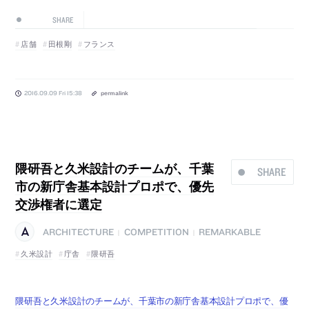
SHARE
店舗
田根剛
フランス
2016.09.09 Fri 15:38
permalink
隈研吾と久米設計のチームが、千葉
SHARE
市の新庁舎基本設計プロポで、優先
交渉権者に選定
ARCHITECTURE
COMPETITION
REMARKABLE
|
|
久米設計
庁舎
隈研吾
隈研吾と久米設計のチームが、千葉市の新庁舎基本設計プロポで、優