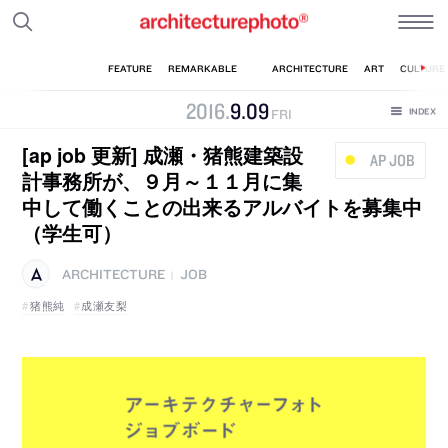
2016
.
9
.
09
FRI
[ap job 更新] 成瀬・猪熊建築設
AP JOB
計事務所が、９月～１１月に集
中して働くことの出来るアルバイトを募集中
（学生可）
ARCHITECTURE
JOB
|
猪熊純
成瀬友梨