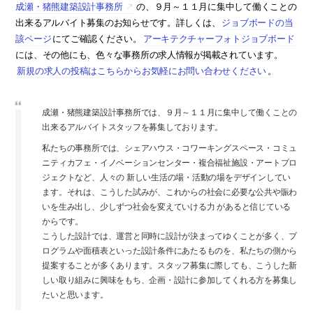
成瀬・猪熊建築設計事務所
の、９月～１１月に集中して働くことの
出来るアルバイト募集のお知らせです。詳しくは、
ジョブボードの当
該ページ
にてご確認ください。
アーキテクチャーフォトジョブボード
には、その他にも、色々な事務所の求人情報が掲載されています。
新規の求人の投稿はこちらからお気軽にお問い合わせください
。
成瀬・猪熊建築設計事務所では、９月～１１月に集中して働くことの
出来るアルバイトスタッフを募集しております。
私たちの事務所では、シェアハウス・コワーキングスペース・コミュ
ニティカフェ・イノベーションセンター・複合福祉施設・アートプロ
ジェクトなど、人々の 新しい生活の場・活動の場をデザインしてい
ます。それは、こうした試みが、これからの社会に必要な公共や賑わ
いを生み出し、少しずつ社会を変えていける力 があると信じている
からです。
こうした設計では、運営と同時に設計が決まってゆくことが多く、プ
ログラムや面積表といった設計条件にあたるものを、私たちの側から
提案することが多くあります。スタッフ募集に際しても、こうした新
しい取り組みに興味をもち、企画・設計に参加してくれる方を募集し
たいと思います。