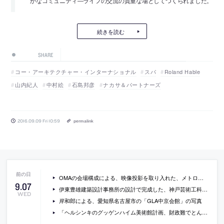
かなコミュニティ―ライフの交流の貴重な場としてつくられました。
続きを読む
SHARE
コー・アーキテクチャー・インターナショナル
スパ
Roland Hable
山内紀人
中村絵
石島邦彦
ナカサ＆パートナーズ
2016.09.09 Fri 10:59
permalink
OMAの会場構成による、映像投影を取り入れた、メトロポリタン美術館でのファッション展「manus x machina」の動画
9
.
07
伊東豊雄建築設計事務所の設計で完成した、神戸芸術工科大学の学生会館の写真
WED
岸和郎による、愛知県名古屋市の「GLA中京会館」の写真
「ヘルシンキのグッゲンハイム美術館計画、財政難でとん挫の危機」（ロイター）