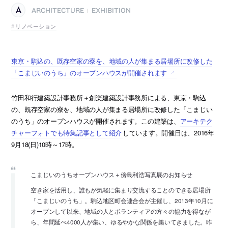
ARCHITECTURE
EXHIBITION
|
リノベーション
東京・駒込の、既存空家の寮を、地域の人が集まる居場所に改修した
「こまじいのうち」のオープンハウスが開催されます
竹田和行建築設計事務所＋創楽建築設計事務所による、東京・駒込
の、既存空家の寮を、地域の人が集まる居場所に改修した「こまじい
のうち」のオープンハウスが開催されます。この建築は、
アーキテク
チャーフォトでも特集記事として紹介
しています。開催日は、2016年
9月18(日)10時～17時。
こまじいのうちオープンハウス＋傍島利浩写真展のお知らせ
空き家を活用し、誰もが気軽に集まり交流することのできる居場所
「こまじいのうち」。駒込地区町会連合会が主催し、2013年10月に
オープンして以来、地域の人とボランティアの方々の協力を得なが
ら、年間延べ4000人が集い、ゆるやかな関係を築いてきました。昨