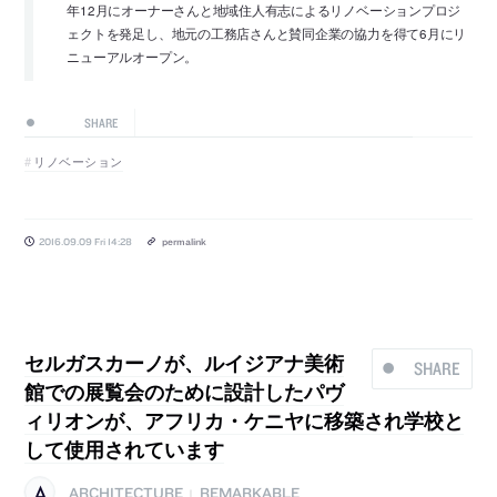
年12月にオーナーさんと地域住人有志によるリノベーションプロジ
ェクトを発足し、地元の工務店さんと賛同企業の協力を得て6月にリ
ニューアルオープン。
SHARE
リノベーション
2016.09.09 Fri 14:28
permalink
セルガスカーノが、ルイジアナ美術
SHARE
館での展覧会のために設計したパヴ
ィリオンが、アフリカ・ケニヤに移築され学校と
して使用されています
ARCHITECTURE
REMARKABLE
|