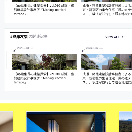
【ap編集長の建築探索】vol.010 成瀬・猪
成瀬・猪熊建築設計事務所による
熊建築設計事務所「Nishiogi comichi
京・新宿区の集合住宅「風の道テ
terrace」
ス」。坂道が並行して通る地域に
ーポラティブハウス。風が通り視
ける道の豊かさに着目し、“街の骨
のまま敷地に入れ込む計画を考案
を6つに分割して空が見え光も差し
つのスリットを通す
#成瀬友梨
の関連記事
VIEW ALL
2026
.
3
.
03
2025
.
11
.
05
TUE
WED
【ap編集長の建築探索】vol.010 成瀬・猪
成瀬・猪熊建築設計事務所による
熊建築設計事務所「Nishiogi comichi
京・新宿区の集合住宅「風の道テ
terrace」
ス」。坂道が並行して通る地域に
ーポラティブハウス。風が通り視
ける道の豊かさに着目し、“街の骨
のまま敷地に入れ込む計画を考案
を6つに分割して空が見え光も差し
つのスリットを通す