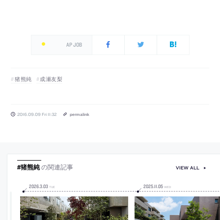
AP JOB
猪熊純
成瀬友梨
2016.09.09 Fri 11:32
permalink
#猪熊純
の関連記事
VIEW ALL
2026
.
3
.
03
2025
.
11
.
05
TUE
WED