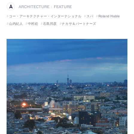
ARCHITECTURE
FEATURE
|
コー・アーキテクチャー・インターナショナル
スパ
Roland Hable
山内紀人
中村絵
石島邦彦
ナカサ＆パートナーズ