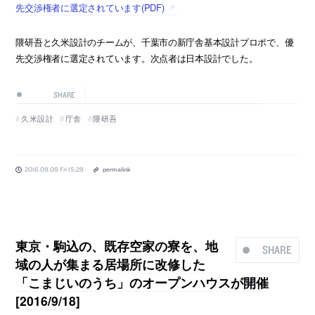
先交渉権者に選定されています(PDF)
隈研吾と久米設計のチームが、千葉市の新庁舎基本設計プロポで、優
先交渉権者に選定されています。次点者は日本設計でした。
SHARE
久米設計
庁舎
隈研吾
2016.09.09 Fri 15:29
permalink
東京・駒込の、既存空家の寮を、地
SHARE
域の人が集まる居場所に改修した
「こまじいのうち」のオープンハウスが開催
[2016/9/18]