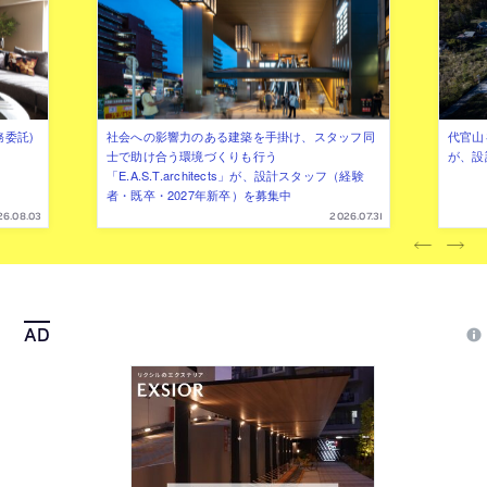
務委託)
社会への影響力のある建築を手掛け、スタッフ同
代官山を
士で助け合う環境づくりも行う
が、設
「E.A.S.T.architects」が、設計スタッフ（経験
者・既卒・2027年新卒）を募集中
26.08.03
2026.07.31