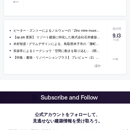
ピーター・ズントーによるノルウェーの「Zinc mine museum（亜鉛鉱山博物館）」の動画
9
.
13
【ap job 更新】 リゾート建築に特化した株式会社石井建築事務所が、設計スタッフ（正社員）を募集中
TUE
木村智彦 / グラムデザインによる、鳥取県米子市の「灘町の家」
長坂常によるトークショウ「空間に動きを取り込む」（聞き手：内沼晋太郎）が、代官山で開催 [2016/9/19]
【特集：書籍・リノベーションプラス】 プレビュー（2）大島芳彦×馬場正尊による対談「ダダイズムからリノベーションは始まった？」
ほか
Subscribe and Follow
公式アカウントをフォローして、
見逃せない建築情報を受け取ろう。