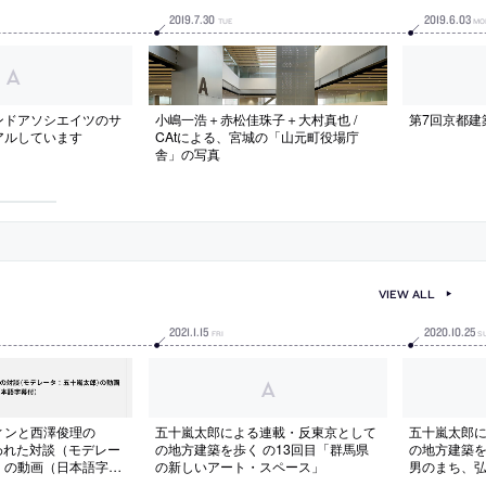
2019
.
7
.
30
2019
.
6
.
03
TUE
MO
ンドアソシエイツのサ
小嶋一浩＋赤松佳珠子＋大村真也 /
第7回京都建
アルしています
CAtによる、宮城の「山元町役場庁
舎」の写真
VIEW ALL
2021
.
1
.
15
2020
.
10
.
25
FRI
S
ィンと西澤俊理の
五十嵐太郎による連載・反東京として
五十嵐太郎
行われた対談（モデレー
の地方建築を歩く の13回目「群馬県
の地方建築を
）の動画（日本語字幕
の新しいアート・スペース」
男のまち、