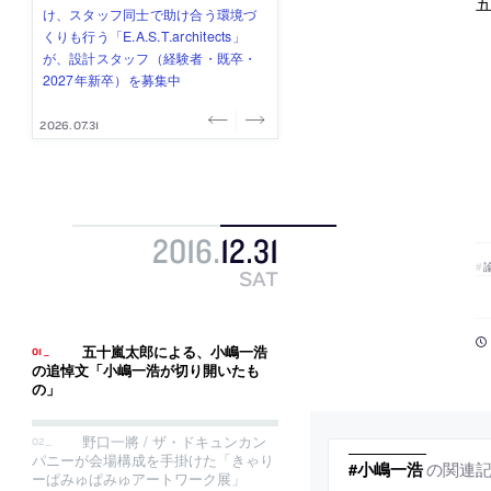
五
み”を作り、リモートワーク主体の働
ー (業務委託) を募集中
け、スタッフ同士で助け合う環境づ
ALA INC.」が、設計スタッフ・アル
的でシンプルなデザイン”を志向する
き方を実践する「株式会社つぎと」
くりも行う「E.A.S.T.architects」
バイト・事務職を募集中
「PANDA：山本浩三建築設計事務
が、設計スタッフ（経験者・既卒）
が、設計スタッフ（経験者・既卒・
所」が、設計スタッフ（経験者・既
を募集中
2027年新卒）を募集中
卒・2027年新卒）を募集中
2026.08.03
2026.08.03
2026.07.31
2026.07.30
2026.07.29
2016
.
12
.
31
SAT
五十嵐太郎による、小嶋一浩
の追悼文「小嶋一浩が切り開いたも
の」
野口一將 / ザ・ドキュンカン
パニーが会場構成を手掛けた「きゃり
の関連
#小嶋一浩
ーぱみゅぱみゅアートワーク展」