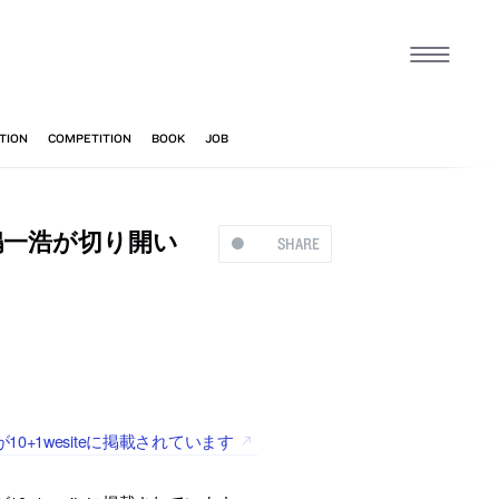
嶋一浩が切り開い
SHARE
1wesiteに掲載されています