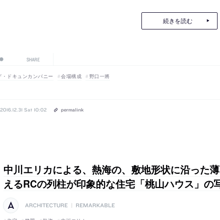
続きを読む
SHARE
ザ・ドキュンカンパニー
会場構成
野口一將
2016.12.31 Sat 10:02
permalink
中川エリカによる、熱海の、敷地形状に沿った薄
えるRCの列柱が印象的な住宅「桃山ハウス」の
ARCHITECTURE
|
REMARKABLE