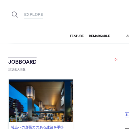
建築求人情報
五
古民家を軸に全国で“価値循環の仕組
リノベる株式会社が、設計パートナ
社会への影響力のある建築を手掛
代官山を拠点に活動する「梅澤竜也 /
住宅や共同住宅などを手掛け、“合理