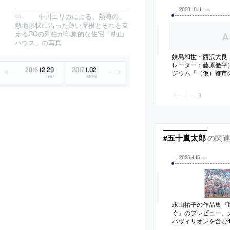
2020
.
10
.
11
SUN
中川エリカによる、熱海の、
敷地形状に沿った薄い屋根とそれを支
えるRCの列柱が印象的な住宅「桃山
ハウス」の写真
妹島和世・西沢大良
レーター：藤原徹平
2016
.
12
.
29
2017
.
1
.
02
ジウム「（仮）都市
THU
MON
る」がZoomで開催
催に合わせて企画さ
の関
#五十嵐太郎
2025
.
4
.
15
TUE
永山祐子の作品集『
ぐ』のプレビュー。
パヴィリオンを含む
ロジェクトの発想源