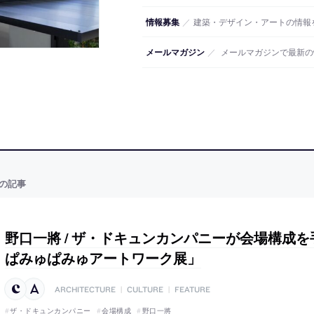
情報募集
／
建築・デザイン・アートの情報
メールマガジン
／
メールマガジンで最新の
の記事
野口一將 / ザ・ドキュンカンパニーが会場構成
ぱみゅぱみゅアートワーク展」
ARCHITECTURE
|
CULTURE
|
FEATURE
ザ・ドキュンカンパニー
会場構成
野口一將