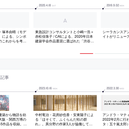
2020
.
4
.
18
2019
.
9
.
02
SAT
MON
・塚本由晴（モデ
東急設計コンサルタントと小嶋一浩＋
シーラカンスア
）による、シンポ
赤松佳珠子 / CAtによる、2020年日本
イトがリニュー
のこれからを考え
建築学会作品選奨に選ばれた「渋谷ス
。小嶋一浩賞の開
トリーム」の業績紹介資料
れたもの
連記事
2023
.
10
.
16
2022
.
3
.
30
MON
WED
建築から物語を紡
中村竜治・花房紗也香・安東陽子によ
アンドラ・マテ
大阪・関西万博の
る「ほそくて、ふくらんだ柱の群
2022年2月に
45作品を収録。プ
れ」。異分野の作家3人が協働して制
タ：五十嵐太郎
や設計プロセスに
作。誰一人欠けても成立しない関係性
付）