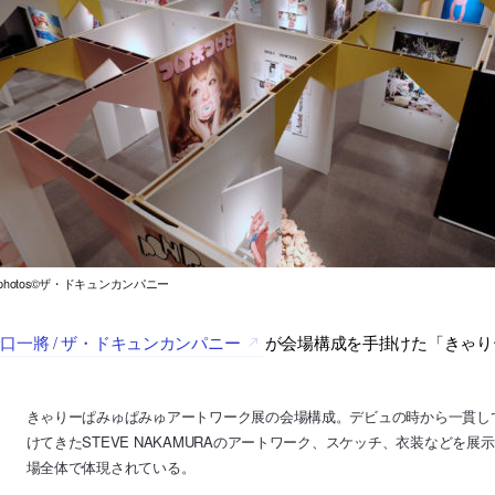
ll photos©ザ・ドキュンカンパニー
口一將 / ザ・ドキュンカンパニー
が会場構成を手掛けた「きゃり
きゃりーぱみゅぱみゅアートワーク展の会場構成。デビュの時から一貫し
けてきたSTEVE NAKAMURAのアートワーク、スケッチ、衣装などを
場全体で体現されている。