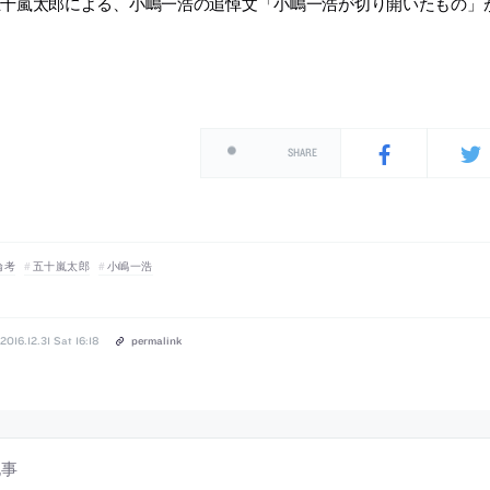
十嵐太郎による、小嶋一浩の追悼文「小嶋一浩が切り開いたもの」が10+
SHARE
論考
五十嵐太郎
小嶋一浩
2016.12.31 Sat 16:18
permalink
記事