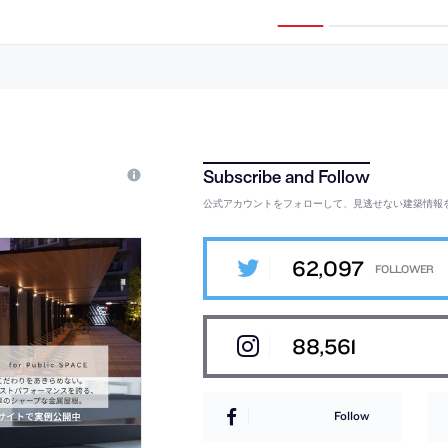
紹介。五十嵐太郎
を目指し、お互いを遠ざけない様
に“エンタシス柱”での空間構成を考
案。安東の制作のクッションが柱を固
定し、花房の絵画は分割され柱に巻き
つく
公式アカウントをフォローして、見逃せない建築情報
62,097
88,561
Follow