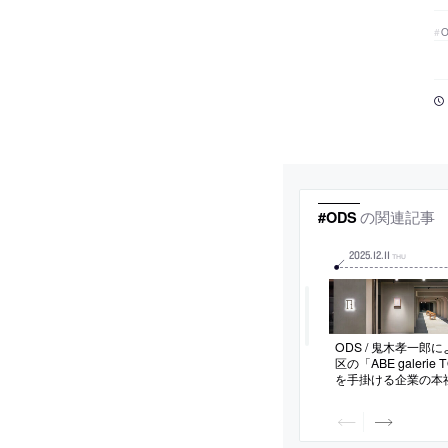
の関連記事
#ODS
2025
.
12
.
11
THU
ODS / 鬼木孝一郎
区の「ABE galeri
を手掛ける企業の本
自社製品とアーティ
する場として、“画廊
した空間を志向。袖
報を制限して“1点1