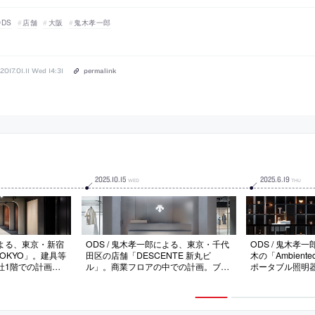
ODS
店舗
大阪
鬼木孝一郎
2017.01.11 Wed 14:31
permalink
2025
.
10
.
15
2025
.
6
.
19
WED
THU
による、東京・新宿
ODS / 鬼木孝一郎による、東京・千代
ODS / 鬼木孝
e TOKYO」。建具等
田区の店舗「DESCENTE 新丸ビ
木の「Ambientec 
社1階での計画。
ル」。商業フロアの中での計画。ブラ
ポータブル照明
ストの絵画を展示
ンドの哲学である“機能美”の表現を意
ャラリー。独自の
”をコンセプトと
図し、ステンレス・面発光・ガラスな
使用し、壁・天
壁で視界に入る情
どで構成する空間を考案。ロゴから着
して“製品と光が
点に集中して鑑賞
想を得て“45度傾斜”した素材使いも各
創出。展示室の