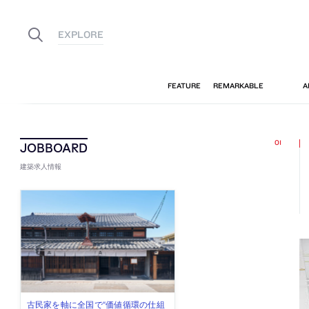
建築求人情報
佐々木慧が主宰する「axonometric株
古民家を軸に全国で“価値循環の仕組
リノベる株式会社が、設計パートナ
社会への影響力のある建築を手掛
代官山を拠点に活動する「梅澤竜也 /