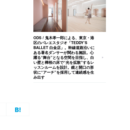
ODS / 鬼木孝一郎による、東京・港
区のバレエスタジオ「TEDDY’S
BALLET 白金店」。幹線道路沿いに
ある著名ダンサーが関わる施設。心
躍る“舞台”となる空間を目指し、白
い壁と樺桜の床で“光を拡散”するレ
ッスンルームを設計。鏡と開口の形
状に“アーチ”を採用して連続感を生
み出す