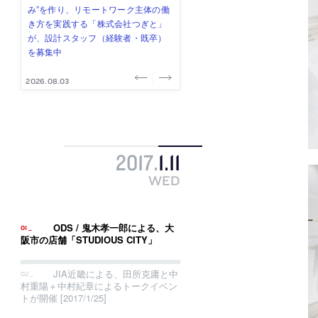
式会社」が、設計スタッフ（経験
み”を作り、リモートワーク主体の働
ー (業務委託) を募集中
け、スタッフ同士で助け合う環境づ
ALA INC.」が、設計スタッフ・アル
者・既卒・2027年新卒）を募集中
き方を実践する「株式会社つぎと」
くりも行う「E.A.S.T.architects」
バイト・事務職を募集中
が、設計スタッフ（経験者・既卒）
が、設計スタッフ（経験者・既卒・
を募集中
2027年新卒）を募集中
2026.08.07
2026.08.03
2026.08.03
2026.07.31
2026.07.30
2017
.
1
.
11
WED
ODS / 鬼木孝一郎による、大
阪市の店舗「STUDIOUS CITY」
JIA近畿による、田所克庸と中
村重陽＋中村紀章によるトークイベン
トが開催 [2017/1/25]