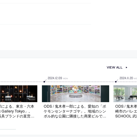
VIEW ALL
2024
.
12
.
09
2024
.
11
.
20
MON
WE
一郎による、東京・六本
ODS / 鬼木孝一郎による、愛知の「ポ
ODS / 
Gallery Tokyo」。
ケモンセンターナゴヤ」。地域のシン
崎市のバレエス
器具ブランドの直営ギ
ボル的な公園に隣接した商業ビルでの
SCHOOL
“モジュール什器”を
計画。散策の延長で歩き回りたくなる
りの区画に
井・フレームを黒塗装
場を目指し、天井の操作等で“小さな
営の施設。
浮かび上がる”空間を
店の集合体”の様に感じられる空間を
部への配置
背後に使用シーンを体
考案。平面形や什器にも公園を想起さ
スタジオ空