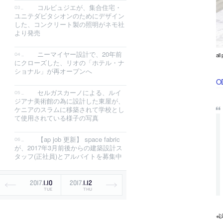
コルビュジエが、集合住宅・
ユニテダビタシオンのためにデザイン
した、コンクリート製の照明がネモ社
より発売
ニーマイヤー設計で、20年前
al
にクローズした、リオの「ホテル・ナ
ショナル」が再オープンへ
O
セルガスカーノによる、ルイ
ジアナ美術館の為に設計した東屋が、
ケニアのスラムに移築されて学校とし
て使用されている様子の写真
【ap job 更新】 space fabric
が、2017年3月前後からの建築設計ス
タッフ(正社員)とアルバイトを募集中
2017
.
1
.
10
2017
.
1
.
12
TUE
THU
※