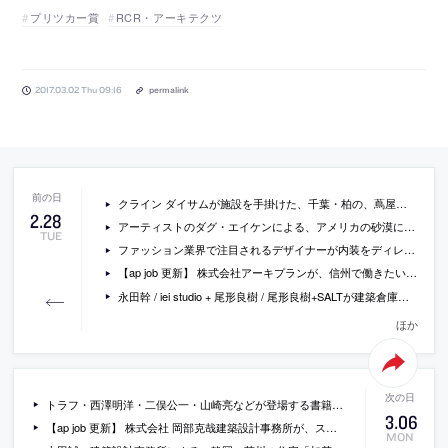
プリツカー賞
RCR・アーキテクツ
2017.03.02 Thu 09:16
permalink
クライン ダイサムが施設を手掛けた、千葉・柏の、蔦屋書店などが入るCCCの商業施設「柏の葉 T-SITE」の写真
2
.
28
アーティストのダグ・エイケンによる、アメリカの砂漠に、鏡張りで原寸大の家状のオブジェを設置するという作品の写真
TUE
ファッション業界で注目されるデザイナーが内装をディレクションした、バレンシアガの松屋銀座店の画像
【ap job 更新】 株式会社アーキプランが、信州で働きたい設計スタッフを募集中
永田幹 / iei studio + 尾形良樹 / 尾形良樹+SALTが建築倉庫ミュージアムのために設計したベンチ「B.L.T bench」
ほか
トラフ・西澤明洋・二俣公一・山崎亮などが登場する書籍『クリエイターが「独立」を考えたとき最初に読む本』
3
.
06
【ap job 更新】 株式会社 岡部克哉建築設計事務所が、スタッフを募集中
MON