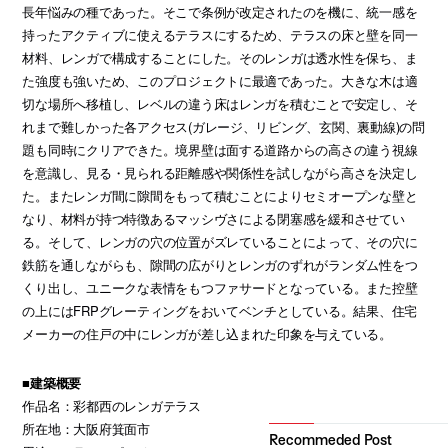
長年悩みの種であった。そこで条例が改定されたのを機に、統一感を
持ったアクティブに使えるテラスにするため、テラスの床と壁を同一
材料、レンガで構成することにした。そのレンガは透水性を保ち、ま
た強度も強いため、このプロジェクトに最適であった。大きな木は適
切な場所へ移植し、レベルの違う床はレンガを積むことで安定し、そ
れまで難しかった各アクセス(ガレージ、リビング、玄関、裏動線)の問
題も同時にクリアできた。境界壁は面する道路からの高さの違う視線
を意識し、見る・見られる距離感や関係性を試しながら高さを決定し
た。またレンガ間に隙間をもって積むことによりセミオープンな壁と
なり、材料が持つ特徴あるマッシヴさによる閉塞感を緩和させてい
る。そして、レンガの穴の位置がズレていることによって、その穴に
鉄筋を通しながらも、隙間の広がりとレンガのずれがランダム性をつ
くり出し、ユニークな表情をもつファサードとなっている。また控壁
の上にはFRPグレーティングをおいてベンチとしている。結果、住宅
メーカーの住戸の中にレンガが差し込まれた印象を与えている。
■建築概要
作品名：彩都西のレンガテラス
所在地：大阪府箕面市