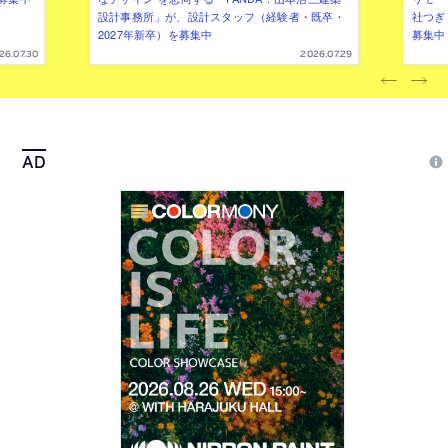
設計事務所」が、設計スタッフ（経験者・既卒・
社つぎ
2027年新卒）を募集中
募集中
26.07.30
2026.07.29