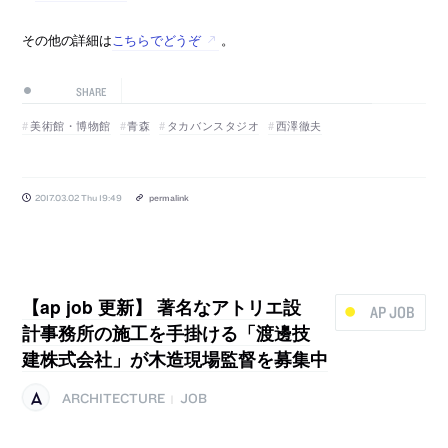
その他の詳細は
こちらでどうぞ
。
SHARE
美術館・博物館
青森
タカバンスタジオ
西澤徹夫
2017.03.02 Thu 19:49
permalink
【ap job 更新】 著名なアトリエ設
AP JOB
計事務所の施工を手掛ける「渡邊技
建株式会社」が木造現場監督を募集中
ARCHITECTURE
JOB
|