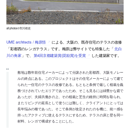
all photos©市川靖史
UME architects / 梅原悟
による、大阪の、既存住宅のテラスの改修
「彩都西のレンガテラス」です。梅原は弊サイトでも特集した「
北白
川の角家
」で、
第4回京都建築賞(奨励賞)を受賞
した建築家です。
敷地は数年前住宅メーカーによって分譲された彩都西、大阪モノレー
ルの終点にある。このプロジェクトはその住宅メーカーによって建て
られた一住宅のテラスの改修である。もともと条例で厳しく植栽を義
務づけされていたエリアであったため、そこも見るには緑豊かな庭で
あったが、夫婦共働きの上、その植栽と芝生の維持に時間を取られ、
またリビングの延長として使うには難しく、クライアントにとっては
長年悩みの種であった。そこで条例が改定されたのを機に、統一感を
持ったアクティブに使えるテラスにするため、テラスの床と壁を同一
材料、レンガで構成することにした。