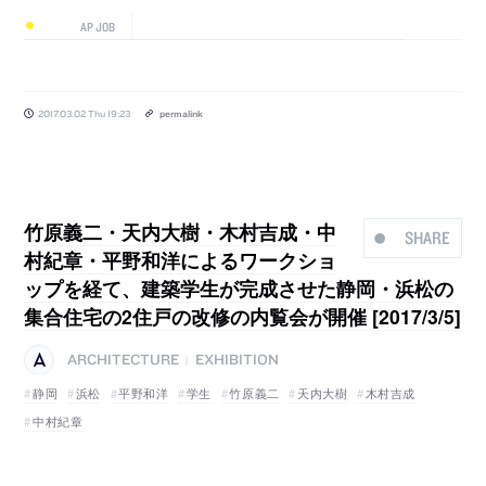
AP JOB
2017.03.02 Thu 19:23
permalink
竹原義二・天内大樹・木村吉成・中
SHARE
村紀章・平野和洋によるワークショ
ップを経て、建築学生が完成させた静岡・浜松の
集合住宅の2住戸の改修の内覧会が開催 [2017/3/5]
ARCHITECTURE
EXHIBITION
|
静岡
浜松
平野和洋
学生
竹原義二
天内大樹
木村吉成
中村紀章