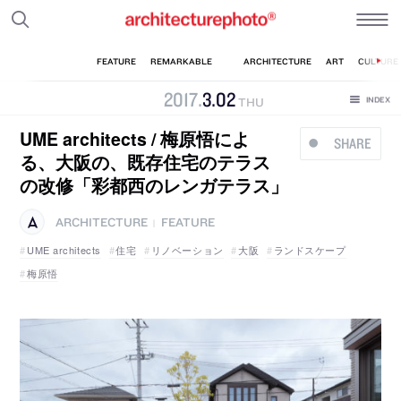
2017
.
3
.
02
THU
UME architects / 梅原悟によ
SHARE
る、大阪の、既存住宅のテラス
の改修「彩都西のレンガテラス」
ARCHITECTURE
FEATURE
|
UME architects
住宅
リノベーション
大阪
ランドスケープ
梅原悟