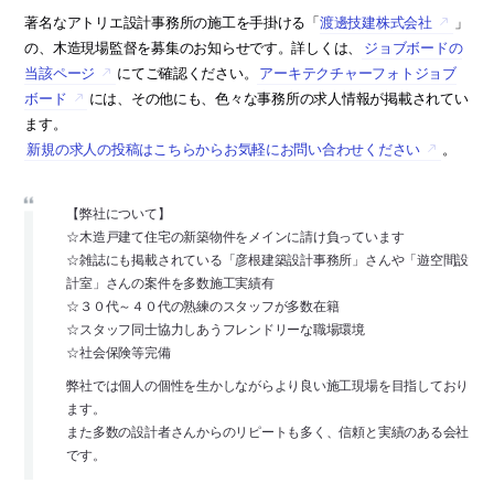
著名なアトリエ設計事務所の施工を手掛ける「
渡邊技建株式会社
」
の、木造現場監督を募集のお知らせです。詳しくは、
ジョブボードの
当該ページ
にてご確認ください。
アーキテクチャーフォトジョブ
ボード
には、その他にも、色々な事務所の求人情報が掲載されてい
ます。
新規の求人の投稿はこちらからお気軽にお問い合わせください
。
【弊社について】
☆木造戸建て住宅の新築物件をメインに請け負っています
☆雑誌にも掲載されている「彦根建築設計事務所」さんや「遊空間設
計室」さんの案件を多数施工実績有
☆３０代～４０代の熟練のスタッフが多数在籍
☆スタッフ同士協力しあうフレンドリーな職場環境
☆社会保険等完備
弊社では個人の個性を生かしながらより良い施工現場を目指しており
ます。
また多数の設計者さんからのリピートも多く、信頼と実績のある会社
です。