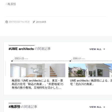
梅原悟
2017.03.02 Thu 10:21
permalink
#UME architects
の関連記事
VIEW ALL
2023
.
1
.
23
2016
.
1
.
11
MON
MON
梅原悟 / UME architectsによる、東京・豊
UME architects / 梅原悟による
島区の住宅「駒込の角家」。“木密地域”の
宅「北白川の角家」
角地の狭小敷地。立地特性を活かした快
適な空間を目指し、LDKを2階に配置し
て“視界が遠くに伸びる”開口部を設計。階
段を取り込み壁と天井を押し出して限ら
れた中で“広さ”を追求
#梅原悟
の関連記事
VIEW ALL