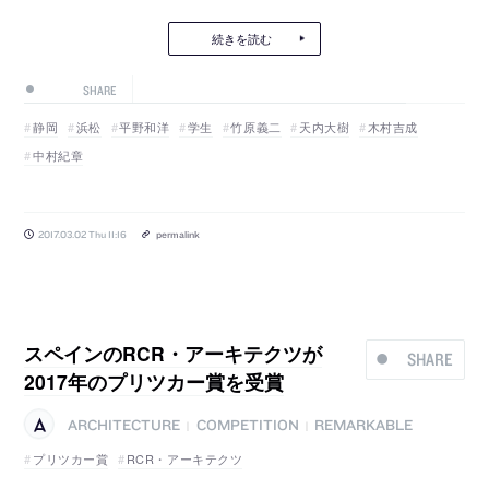
続きを読む
SHARE
静岡
浜松
平野和洋
学生
竹原義二
天内大樹
木村吉成
中村紀章
2017.03.02 Thu 11:16
permalink
スペインのRCR・アーキテクツが
SHARE
2017年のプリツカー賞を受賞
ARCHITECTURE
COMPETITION
REMARKABLE
|
|
プリツカー賞
RCR・アーキテクツ