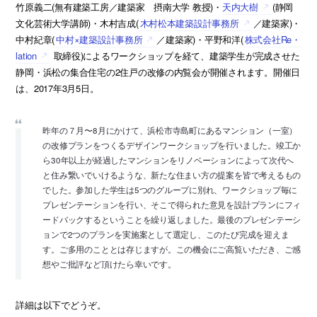
竹原義二(無有建築工房／建築家 摂南大学 教授)・
天内大樹
(静岡
文化芸術大学講師)・木村吉成(
木村松本建築設計事務所
／建築家)・
中村紀章(
中村×建築設計事務所
／建築家)・平野和洋(
株式会社Re・
lation
取締役)によるワークショップを経て、建築学生が完成させた
静岡・浜松の集合住宅の2住戸の改修の内覧会が開催されます。開催日
は、2017年3月5日。
昨年の７月〜8月にかけて、浜松市寺島町にあるマンション（一室）
の改修プランをつくるデザインワークショップを行いました。竣工か
ら30年以上が経過したマンションをリノベーションによって次代へ
と住み繋いでいけるような、新たな住まい方の提案を皆で考えるもの
でした。参加した学生は5つのグループに別れ、ワークショップ毎に
プレゼンテーションを行い、そこで得られた意見を設計プランにフィ
ードバックするということを繰り返しました。最後のプレゼンテーシ
ョンで2つのプランを実施案として選定し、このたび完成を迎えま
す。ご多用のこととは存じますが。この機会にご高覧いただき、ご感
想やご批評など頂けたら幸いです。
詳細は以下でどうぞ。