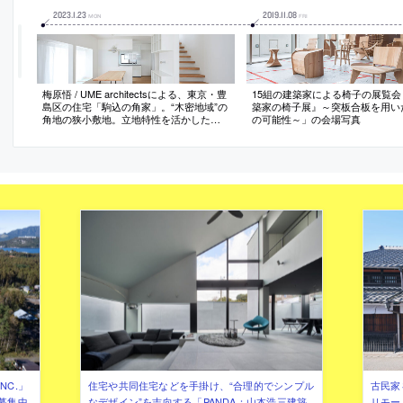
2023
.
1
.
23
2019
.
11
.
08
MON
FRI
梅原悟 / UME architectsによる、東京・豊
15組の建築家による椅子の展覧会
島区の住宅「駒込の角家」。“木密地域”の
築家の椅子展』～突板合板を用い
角地の狭小敷地。立地特性を活かした快
の可能性～」の会場写真
適な空間を目指し、LDKを2階に配置し
て“視界が遠くに伸びる”開口部を設計。階
段を取り込み壁と天井を押し出して限ら
れた中で“広さ”を追求
NC.」
住宅や共同住宅などを手掛け、“合理的でシンプル
古民家
募集中
なデザイン”を志向する「PANDA：山本浩三建築
リモー