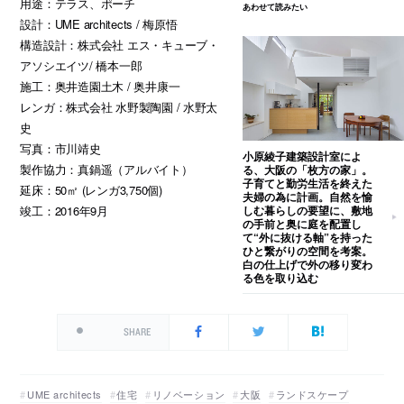
用途：テラス、ポーチ
あわせて読みたい
設計：UME architects / 梅原悟
構造設計：株式会社 エス・キューブ・
アソシエイツ/ 橋本一郎
施工：奥井造園土木 / 奥井康一
レンガ：株式会社 水野製陶園 / 水野太
史
写真：市川靖史
小原綾子建築設計室によ
製作協力：真鍋遥（アルバイト）
る、大阪の「枚方の家」。
子育てと勤労生活を終えた
延床：50㎡ (レンガ3,750個)
夫婦の為に計画。自然を愉
竣工：2016年9月
しむ暮らしの要望に、敷地
の手前と奥に庭を配置し
て“外に抜ける軸”を持った
ひと繋がりの空間を考案。
白の仕上げで外の移り変わ
る色を取り込む
SHARE
UME architects
住宅
リノベーション
大阪
ランドスケープ