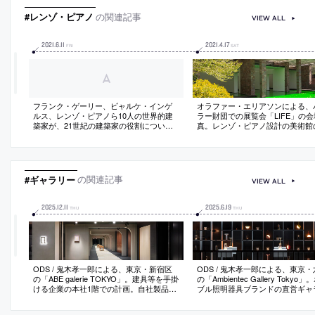
#レンゾ・ピアノ
の関連記事
VIEW ALL
2021
.
6
.
11
2021
.
4
.
17
FRI
SAT
フランク・ゲーリー、ビャルケ・インゲ
オラファー・エリアソンによる、
ルス、レンゾ・ピアノら10人の世界的建
ラー財団での展覧会「LIFE」の会
築家が、21世紀の建築家の役割について
真。レンゾ・ピアノ設計の美術館
アドバイスする動画「共感は建築のスー
スを取り除き内外を繋く作品を発
パーパワー」
#ギャラリー
の関連記事
VIEW ALL
2025
.
12
.
11
2025
.
6
.
19
THU
THU
ODS / 鬼木孝一郎による、東京・新宿区
ODS / 鬼木孝一郎による、東京
の「ABE galerie TOKYO」。建具等を手掛
の「Ambientec Gallery Tokyo
ける企業の本社1階での計画。自社製品と
ブル照明器具ブランドの直営ギャ
アーティストの絵画を展示する場とし
ー。独自の“モジュール什器”を使
て、“画廊”をコンセプトとした空間を志
壁・天井・フレームを黒塗装して