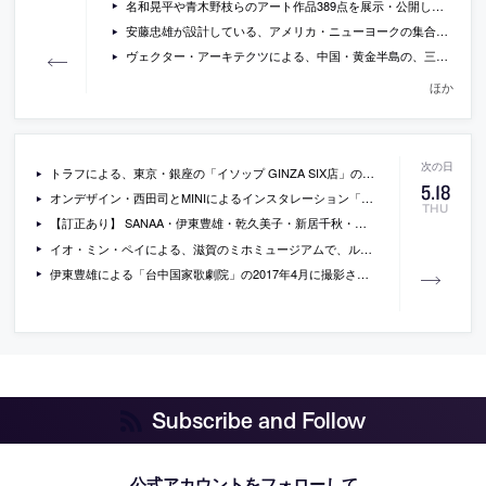
名和晃平や青木野枝らのアート作品389点を展示・公開しているホテル「コンラッド大阪」の概要
安藤忠雄が設計している、アメリカ・ニューヨークの集合住宅のモデルルームの写真
ヴェクター・アーキテクツによる、中国・黄金半島の、三階部分にヴォールト屋根のリビング空間を増築・改修した住宅の写真など
ほか
トラフによる、東京・銀座の「イソップ GINZA SIX店」の写真
5
.
18
オンデザイン・西田司とMINIによるインスタレーション「Create Your Own.」が、東京・丸の内のBMW Group Studioで開催中。岡安泉・内沼晋太郎など5組のクリエーターも参加。
THU
【訂正あり】 SANAA・伊東豊雄・乾久美子・新居千秋・飯田善彦・日建設計ら11組による「信濃美術館」設計プロポの公開プレゼンが開催 [2017/6/5]
イオ・ミン・ペイによる、滋賀のミホミュージアムで、ルイヴィトンのショーが行われた際の動画
伊東豊雄による「台中国家歌劇院」の2017年4月に撮影された動画
Subscribe and Follow
公式アカウントをフォローして、