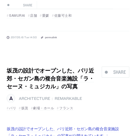
SHARE
SAMURAI
店舗
愛媛
佐藤可士和
2017.05.16 Tue 14:50
permalink
坂茂の設計でオープンした、パリ近
SHARE
郊・セガン島の複合音楽施設「ラ・
セーヌ・ミュジカル」の写真
ARCHITECTURE
REMARKABLE
|
パリ
坂茂
劇場・ホール
フランス
坂茂の設計でオープンした、パリ近郊・セガン島の複合音楽施設
「ラ・セーヌ・ミュジカル」の写真が公開されています