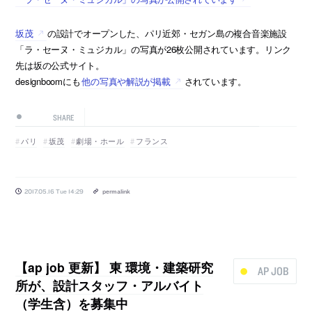
坂茂
の設計でオープンした、パリ近郊・セガン島の複合音楽施設
「ラ・セーヌ・ミュジカル」の写真が26枚公開されています。リンク
先は坂の公式サイト。
designboomにも
他の写真や解説が掲載
されています。
SHARE
パリ
坂茂
劇場・ホール
フランス
2017.05.16 Tue 14:29
permalink
【ap job 更新】 東 環境・建築研究
AP JOB
所が、設計スタッフ・アルバイト
（学生含）を募集中