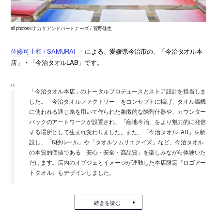
all photos©ナカサアンドパートナーズ / 菅野佳生
佐藤可士和 / SAMURAI
による、愛媛県今治市の、「今治タオル本
店」・「今治タオルLAB」です。
「今治タオル本店」のトータルプロデュースとストア設計を担当しま
した。「今治タオルファクトリー」をコンセプトに掲げ、タオル織機
に使われる通じ糸を用いて作られた象徴的な陳列什器や、カウンター
バックのアートワークが設置され、「産地今治」をより魅力的に発信
する場所として生まれ変わりました。また、「今治タオルLAB」を新
設し、「5秒ルール」や「タオルソムリエクイズ」など、今治タオル
の本質的価値である「安心・安全・高品質」を楽しみながら体験いた
だけます。店内のオブジェとイメージが連動した本店限定『ロゴアー
トタオル』もデザインしました。
続きを読む