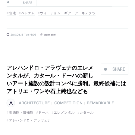
SHARE
住宅
ベトナム
ヴォ・チョン・ギア・アーキテクツ
2017.05.16 Tue 16:03
permalink
アレハンドロ・アラヴェナのエレメ
SHARE
ンタルが、カタール・ドーハの新し
いアート施設の設計コンペに勝利。最終候補には
アトリエ・ワンや石上純也なども
ARCHITECTURE
COMPETITION
REMARKABLE
|
|
美術館・博物館
ドーハ
エレメンタル
カタール
アレハンドロ・アラヴェナ