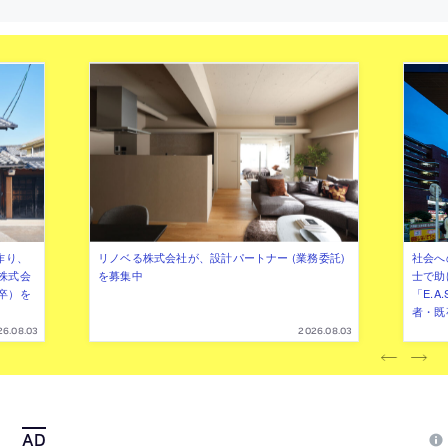
向。袖壁で視界に入る情報を制限して“1点
光が浮かび上がる”空間を創出。
1点に集中して鑑賞できる”状況を構築
背後に使用シーンを体感できる部
意
作り、
リノベる株式会社が、設計パートナー (業務委託)
社会へ
株式会
を募集中
士で助
卒）を
「E.A
者・既
26.08.03
2026.08.03